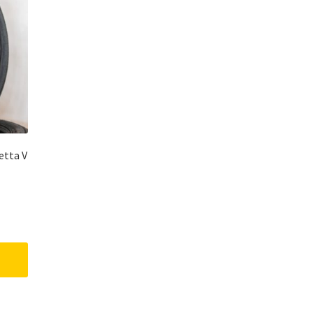
etta V
nt
.