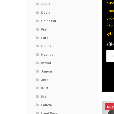
pln
Cupra
pne
Dacia
průk
Daihatsu
pří
Fiat
vyh
Ford
ŠÍŘ
Honda
Hyundai
- 
Infiniti
Jaguar
Jeep
KGM
Kia
Lancia
SLEV
Land Rover