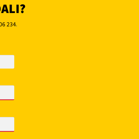
DALI?
06 234
.