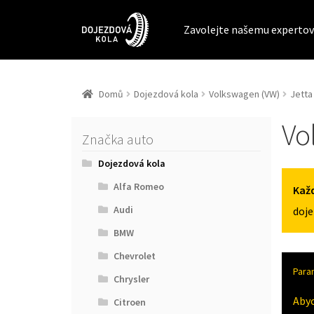
Zavolejte našemu expertov
Domů
Dojezdová kola
Volkswagen (VW)
Jetta
Vo
Značka auto
Dojezdová kola
Alfa Romeo
Každ
Audi
doje
BMW
Chevrolet
Para
Chrysler
Aby
Citroen