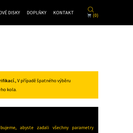
VÉ DISKY
DOPLŇKY
KONTAKT
(0)
fikací.
, V případě špatného výběru
ho kola.
ujeme, abyste zadali všechny parametry