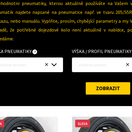
ohodnotni pneumatiky, kterou aktuálně používáte na Vašem 
umatik najdete napsané na pneumatice např. ve tvaru 205/55R
azu, nebo manuálu. Vyplňte, prosím, chybějící parametry a my 
padě, že potřebné dojezdové kolo není aktuálně v nabídce, p
ledáme.
KA PNEUMATIKY
VÝŠKA / PROFIL PNEUMATIK
vyberte prosím -
- vyberte prosím -
ZOBRAZIT
A
SLEVA