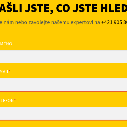
ŠLI JSTE, CO JSTE HLE
e nám nebo zavolejte našemu expertovi na
+421 905 8
JMÉNO
MAIL
*
ELEFON
*