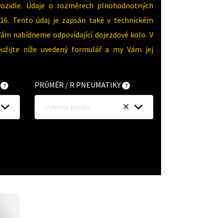
vozidle. Údaje o rozměrech plnohodnotných
16. Tento údaj je zapsán také v technickém
Vám nabídneme odpovídající dojezdové kolo. V
oužijte níže uvedený formulář a my Vám jej
Y
PRŮMĚR / R PNEUMATIKY
- vyberte prosím -