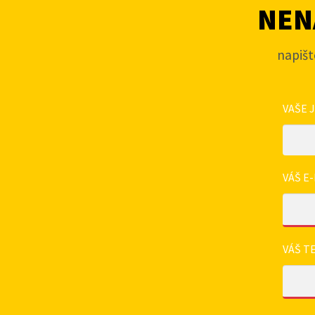
NENA
napišt
VAŠE 
VÁŠ E-
VÁŠ T