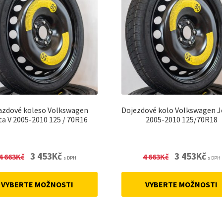
azdové koleso Volkswagen
Dojezdové kolo Volkswagen J
ta V 2005-2010 125 / 70R16
2005-2010 125/70R18
Original
Current
Original
Curre
3 453
Kč
3 453
Kč
4 663
Kč
4 663
Kč
s DPH
s DPH
price
price
price
price
was:
is:
was:
is:
VYBERTE MOŽNOSTI
VYBERTE MOŽNOSTI
4
3
4
3
663Kč.
453Kč.
663Kč.
453Kč