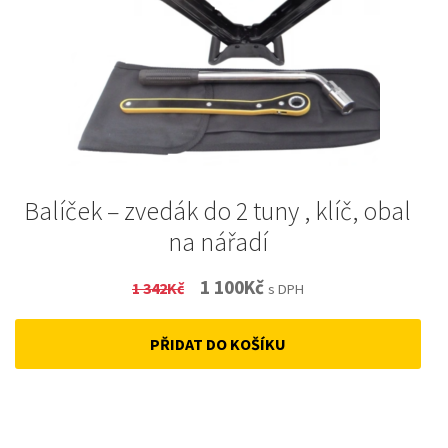
Balíček – zvedák do 2 tuny , klíč, obal
na nářadí
Original
Current
1 100
Kč
1 342
Kč
s DPH
price
price
PŘIDAT DO KOŠÍKU
was:
is:
1
1
342Kč.
100Kč.