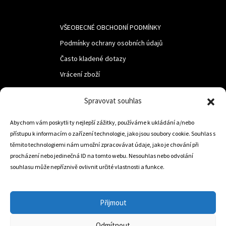
VŠEOBECNÉ OBCHODNÍ PODMÍNKY
Podmínky ochrany osobních údajů
Často kladené dotazy
Vrácení zboží
Spravovat souhlas
LUF s.r.o.
Nám. M.R.Štefanika 518,
Abychom vám poskytli ty nejlepší zážitky, používáme k ukládání a/nebo
přístupu k informacím o zařízení technologie, jako jsou soubory cookie. Souhlas s
Trstená 02801
těmito technologiemi nám umožní zpracovávat údaje, jako je chování při
procházení nebo jedinečná ID na tomto webu. Nesouhlas nebo odvolání
souhlasu může nepříznivě ovlivnit určité vlastnosti a funkce.
+421 905 806 234
info@dojezdovakola.com
Přijmout
Odmítnout