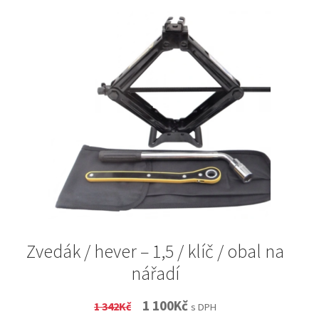
Zvedák / hever – 1,5 / klíč / obal na
nářadí
Original
Current
1 100
Kč
1 342
Kč
s DPH