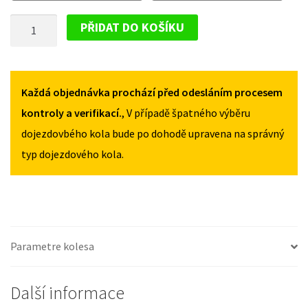
S60
S60
DOJEZDOVÉ
CROSS
CROSS
PŘIDAT DO KOŠÍKU
COUNTRY
COUNTRY
KOLO
2015-
2015-
VOLVO
2018
2018
S60
125/80R17
125/80R17
CROSS
Každá objednávka prochází před odesláním procesem
MNOŽSTVÍ
MNOŽSTVÍ
COUNTRY
kontroly a verifikací.
, V případě špatného výběru
2015-
dojezdovbého kola bude po dohodě upravena na správný
2018
typ dojezdového kola.
125/80R17
MNOŽSTVÍ
Parametre kolesa
Další informace