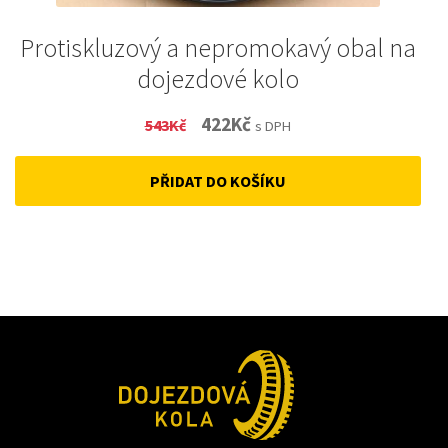
Protiskluzový a nepromokavý obal na
dojezdové kolo
Original
Current
422
Kč
543
Kč
s DPH
price
price
PŘIDAT DO KOŠÍKU
was:
is:
543Kč.
422Kč.