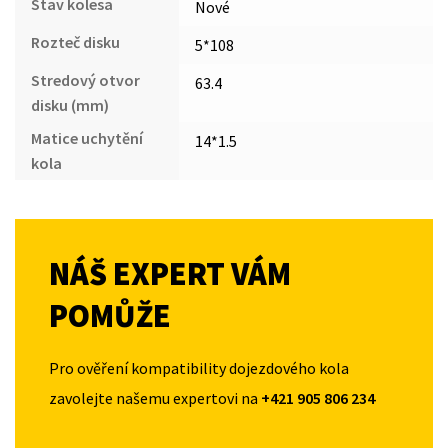
Stav kolesa
Nové
Rozteč disku
5*108
Stredový otvor
63.4
disku (mm)
Matice uchytění
14*1.5
kola
NÁŠ EXPERT VÁM
POMŮŽE
Pro ověření kompatibility dojezdového kola
zavolejte našemu expertovi na
+421 905 806 234