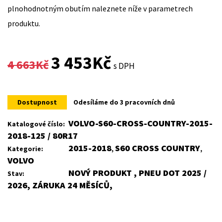
plnohodnotným obutím naleznete níže v parametrech
produktu.
Original
Current
3 453
Kč
4 663
Kč
s DPH
price
price
was:
is:
Dostupnost
Odesíláme do 3 pracovních dnů
4
3
VOLVO-S60-CROSS-COUNTRY-2015-
Katalogové číslo:
2018-125 / 80R17
663Kč.
453Kč.
2015-2018
S60 CROSS COUNTRY
Kategorie:
,
,
VOLVO
NOVÝ PRODUKT , PNEU DOT 2025 /
Stav:
2026, ZÁRUKA 24 MĚSÍCŮ,