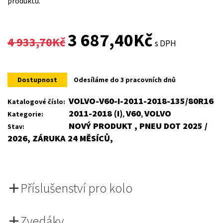
produktu.
Original
Current
3 687,40
Kč
4 933,70
Kč
s DPH
price
price
was:
is:
Dostupnost
Odesíláme do 3 pracovních dnů
4
3
VOLVO-V60-I-2011-2018-135/80R16
Katalogové číslo:
2011-2018 (I)
V60
VOLVO
Kategorie:
,
,
933,70Kč.
687,40Kč.
NOVÝ PRODUKT , PNEU DOT 2025 /
Stav:
2026, ZÁRUKA 24 MĚSÍCŮ,
Příslušenství pro kolo
Zvedáky