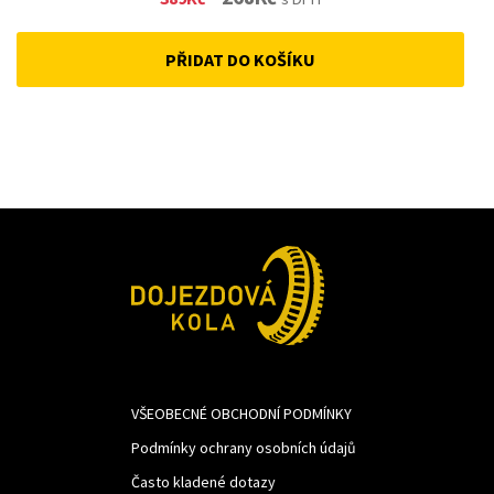
price
price
PŘIDAT DO KOŠÍKU
was:
is:
389Kč.
268Kč.
VŠEOBECNÉ OBCHODNÍ PODMÍNKY
Podmínky ochrany osobních údajů
Často kladené dotazy