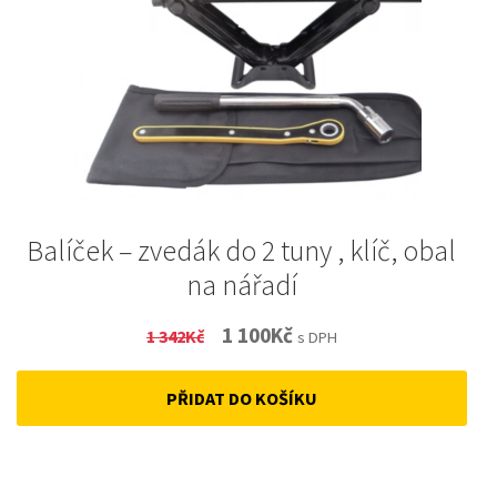
Balíček – zvedák do 2 tuny , klíč, obal
na nářadí
Original
Current
1 100
Kč
1 342
Kč
s DPH
price
price
PŘIDAT DO KOŠÍKU
was:
is:
1
1
342Kč.
100Kč.