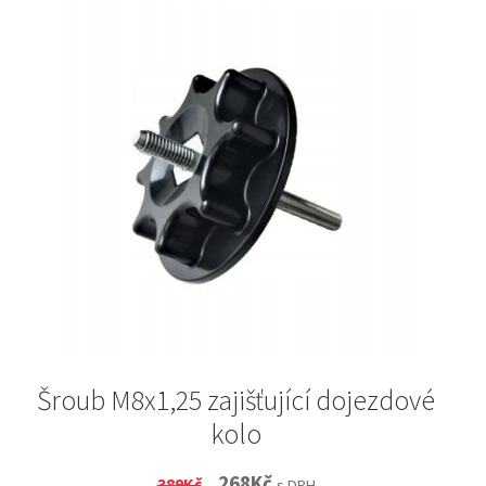
Šroub M8x1,25 zajišťující dojezdové
kolo
Original
Current
268
Kč
389
Kč
s DPH