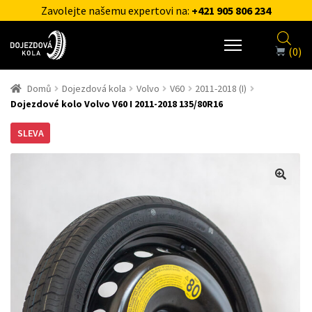
Zavolejte našemu expertovi na:
+421 905 806 234
(0)
Domů
Dojezdová kola
Volvo
V60
2011-2018 (I)
Dojezdové kolo Volvo V60 I 2011-2018 135/80R16
SLEVA