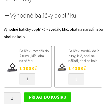
Výhodné balíčky doplňků
Výhodné balíčky doplňků - zvedák, klíč, obal na nařadí nebo
obal na kolo
Balíček - zvedák do
Balíček-zvedák do 2
2 tuny , klíč, obal
tuny, klíč, obal na
na nářadí
nářadí, obal na kolo
1 100
Kč
1 430
Kč
DOJEZDOVÉ
DOJEZDOVÉ
KOLO
KOLO
VOLVO
VOLVO
V60
V60
DOJEZDOVÉ
I
I
PŘIDAT DO KOŠÍKU
2011-
2011-
KOLO
2018
2018
VOLVO
135/80R16
135/80R16