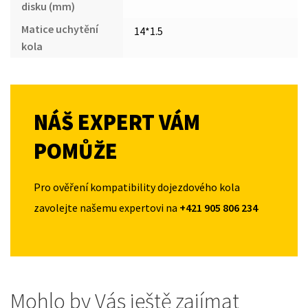
disku (mm)
Matice uchytění
14*1.5
kola
NÁŠ EXPERT VÁM
POMŮŽE
Pro ověření kompatibility dojezdového kola
zavolejte našemu expertovi na
+421 905 806 234
Mohlo by Vás ještě zajímat