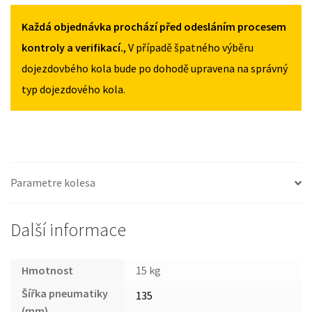
V60
MNOŽSTVÍ
MNOŽSTVÍ
I
Každá objednávka prochází před odesláním procesem
2011-
kontroly a verifikací.
, V případě špatného výběru
2018
dojezdovbého kola bude po dohodě upravena na správný
135/80R16
typ dojezdového kola.
MNOŽSTVÍ
Parametre kolesa
Další informace
Hmotnost
15 kg
Šířka pneumatiky
135
(mm)