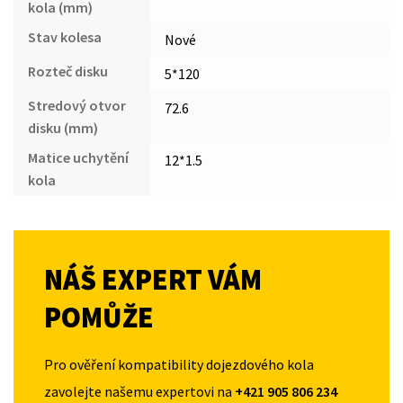
kola (mm)
Stav kolesa
Nové
Rozteč disku
5*120
Stredový otvor
72.6
disku (mm)
Matice uchytění
12*1.5
kola
NÁŠ EXPERT VÁM
POMŮŽE
Pro ověření kompatibility dojezdového kola
zavolejte našemu expertovi na
+421 905 806 234