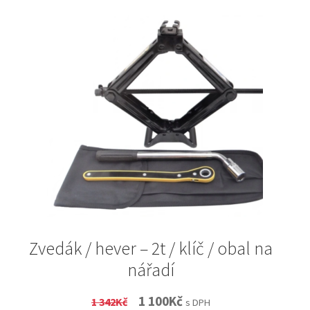
Zvedák / hever – 2t / klíč / obal na
nářadí
Original
Current
1 100
Kč
1 342
Kč
s DPH