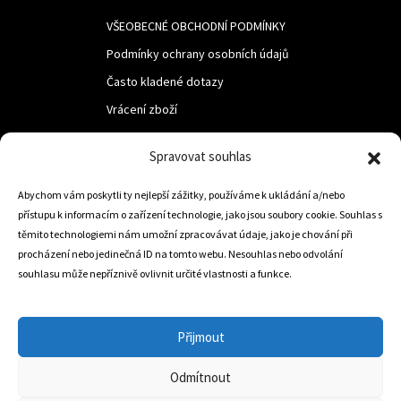
VŠEOBECNÉ OBCHODNÍ PODMÍNKY
Podmínky ochrany osobních údajů
Často kladené dotazy
Vrácení zboží
Spravovat souhlas
LUF s.r.o.
Nám. M.R.Štefanika 518,
Abychom vám poskytli ty nejlepší zážitky, používáme k ukládání a/nebo
přístupu k informacím o zařízení technologie, jako jsou soubory cookie. Souhlas s
Trstená 02801
těmito technologiemi nám umožní zpracovávat údaje, jako je chování při
procházení nebo jedinečná ID na tomto webu. Nesouhlas nebo odvolání
souhlasu může nepříznivě ovlivnit určité vlastnosti a funkce.
+421 905 806 234
info@dojezdovakola.com
Přijmout
Odmítnout
Slovenský Eshop