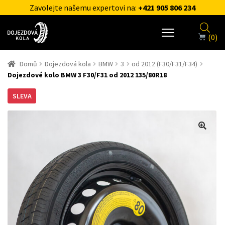
Zavolejte našemu expertovi na:
+421 905 806 234
(0)
Domů
Dojezdová kola
BMW
3
od 2012 (F30/F31/F34)
Dojezdové kolo BMW 3 F30/F31 od 2012 135/80R18
SLEVA