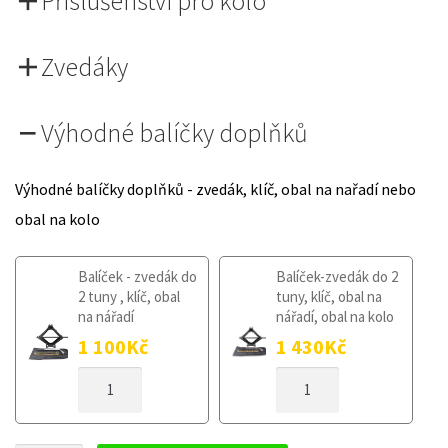
Příslušenství pro kolo
Zvedáky
Výhodné balíčky doplňků
Výhodné balíčky doplňků - zvedák, klíč, obal na nařadí nebo
obal na kolo
Balíček - zvedák do
Balíček-zvedák do 2
2 tuny , klíč, obal
tuny, klíč, obal na
na nářadí
nářadí, obal na kolo
1 100
Kč
1 430
Kč
DOJEZDOVÉ
DOJEZDOVÉ
KOLO
KOLO
BMW
BMW
3
3