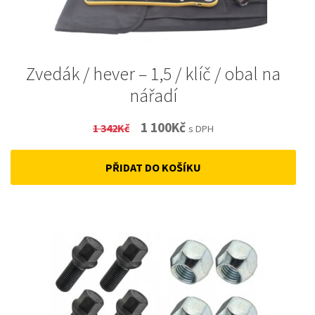
Zvedák / hever – 1,5 / klíč / obal na
nářadí
Original
Current
1 100
Kč
1 342
Kč
s DPH
price
price
PŘIDAT DO KOŠÍKU
was:
is:
1
1
342Kč.
100Kč.