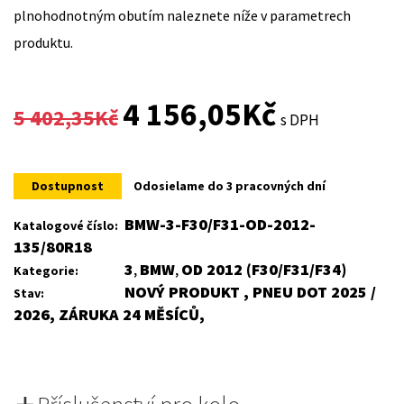
plnohodnotným obutím naleznete níže v parametrech
produktu.
Original
Current
4 156,05
Kč
5 402,35
Kč
s DPH
price
price
was:
is:
Dostupnost
Odosielame do 3 pracovných dní
5
4
BMW-3-F30/F31-OD-2012-
Katalogové číslo:
135/80R18
402,35Kč.
156,05Kč.
3
BMW
OD 2012 (F30/F31/F34)
Kategorie:
,
,
NOVÝ PRODUKT , PNEU DOT 2025 /
Stav:
2026, ZÁRUKA 24 MĚSÍCŮ,