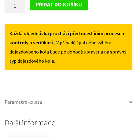
DOJEZDOVÉ
F30/F31
F30/F31
PŘIDAT DO KOŠÍKU
OD
OD
KOLO
2012
2012
BMW
135/80R18
135/80R18
3
MNOŽSTVÍ
MNOŽSTVÍ
F30/F31
Každá objednávka prochází před odesláním procesem
OD
kontroly a verifikací.
, V případě špatného výběru
2012
dojezdovbého kola bude po dohodě upravena na správný
135/80R18
typ dojezdového kola.
MNOŽSTVÍ
Parametre kolesa
Další informace