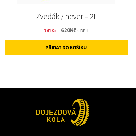
Zvedák / hever – 2t
Original
Current
620
Kč
741
Kč
s DPH
price
price
PŘIDAT DO KOŠÍKU
was:
is:
741Kč.
620Kč.