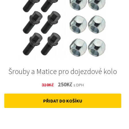
Šrouby a Matice pro dojezdové kolo
Original
Current
250
Kč
310
Kč
s DPH
price
price
PŘIDAT DO KOŠÍKU
was:
is:
310Kč.
250Kč.