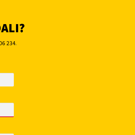
DALI?
06 234
.