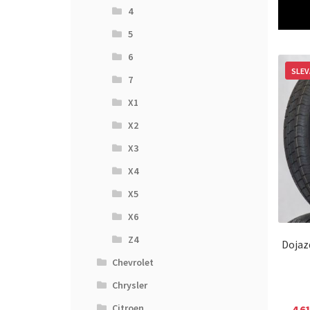
4
5
6
SLEV
7
X1
X2
X3
X4
X5
X6
Z4
Dojaz
Chevrolet
Chrysler
Citroen
4 6