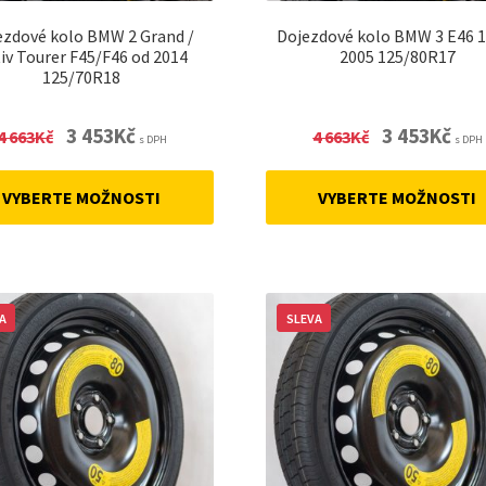
ezdové kolo BMW 2 Grand /
Dojezdové kolo BMW 3 E46 
iv Tourer F45/F46 od 2014
2005 125/80R17
125/70R18
Original
Current
Original
Curre
3 453
Kč
3 453
Kč
4 663
Kč
4 663
Kč
s DPH
s DPH
price
price
price
price
was:
is:
was:
is:
VYBERTE MOŽNOSTI
VYBERTE MOŽNOSTI
4
3
4
3
663Kč.
453Kč.
663Kč.
453Kč
A
SLEVA