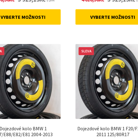
s DPH
s
price
price
price
p
was:
is:
was:
is
VYBERTE MOŽNOSTI
VYBERTE MOŽNOSTI
4
3
4
3
616,56Kč.
929,15Kč.
616,56Kč.
9
A
SLEVA
Dojezdové kolo BMW 1
Dojezdové kolo BMW 1 F20/F
7/E88/E82/E81 2004-2013
2011 125/80R17