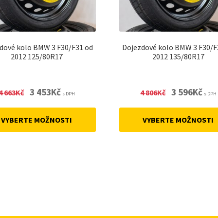
dové kolo BMW 3 F30/F31 od
Dojezdové kolo BMW 3 F30/F
2012 125/80R17
2012 135/80R17
Original
Current
Original
Curre
3 453
Kč
3 596
Kč
4 663
Kč
4 806
Kč
s DPH
s DPH
price
price
price
price
was:
is:
was:
is:
VYBERTE MOŽNOSTI
VYBERTE MOŽNOSTI
4
3
4
3
663Kč.
453Kč.
806Kč.
596Kč