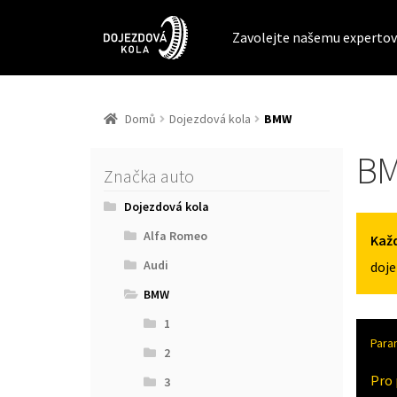
Zavolejte našemu expertov
Domů
Dojezdová kola
BMW
B
Značka auto
Dojezdová kola
Alfa Romeo
Každ
Audi
doje
BMW
1
Para
2
Pro 
3