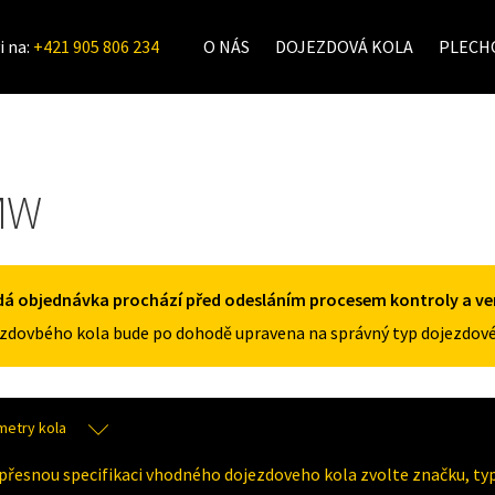
i na:
+421 905 806 234
O NÁS
DOJEZDOVÁ KOLA
PLECHO
MW
á objednávka prochází před odesláním procesem kontroly a veri
zdovbého kola bude po dohodě upravena na správný typ dojezdové
metry kola
přesnou specifikaci vhodného dojezdoveho kola zvolte značku, typ 