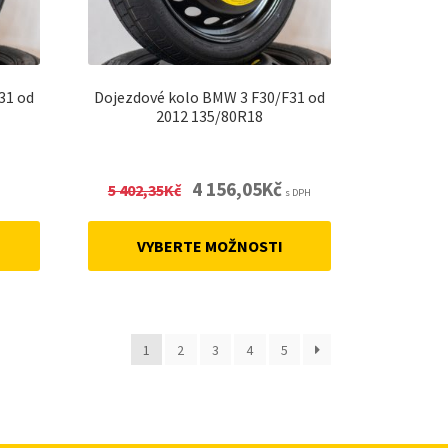
31 od
Dojezdové kolo BMW 3 F30/F31 od
2012 135/80R18
nt
Original
Current
4 156,05
Kč
5 402,35
Kč
s DPH
price
price
was:
is:
VYBERTE MOŽNOSTI
5
4
.
402,35Kč.
156,05Kč.
1
2
3
4
5