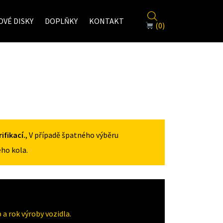
VÉ DISKY
DOPLŇKY
KONTAKT
(0)
fikací.
, V případě špatného výběru
ho kola.
a rok výroby vozidla.