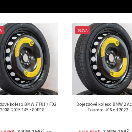
A
SLEVA
dové koleso BMW 7 F01 / F02
Dojezdové koleso BMW 2 Ac
2008-2015 145 / 80R18
Tourere U06 od 2022
Original
Current
Original
C
3 929,15
Kč
3 929,15
Kč
16,56
Kč
4 616,56
Kč