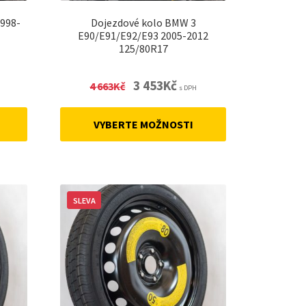
1998-
Dojezdové kolo BMW 3
E90/E91/E92/E93 2005-2012
125/80R17
nt
Original
Current
3 453
Kč
4 663
Kč
s DPH
price
price
was:
is:
VYBERTE MOŽNOSTI
4
3
.
663Kč.
453Kč.
SLEVA