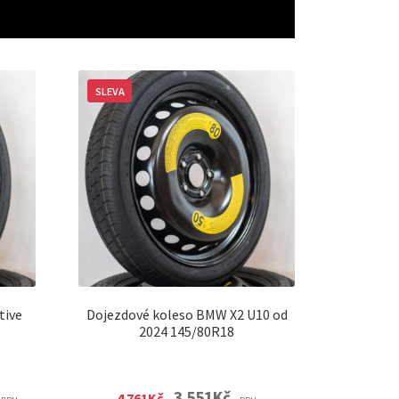
SLEVA
tive
Dojezdové koleso BMW X2 U10 od
2024 145/80R18
urrent
Original
Current
3 551
Kč
4 761
Kč