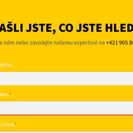
ŠLI JSTE, CO JSTE HLE
e nám nebo zavolejte našemu expertovi na
+421 905 8
JMÉNO
MAIL
*
ELEFON
*