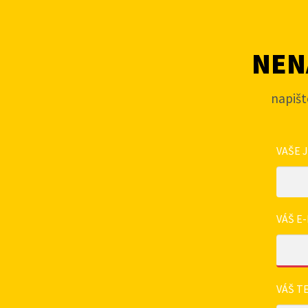
NENA
napišt
VAŠE 
VÁŠ E-
VÁŠ T