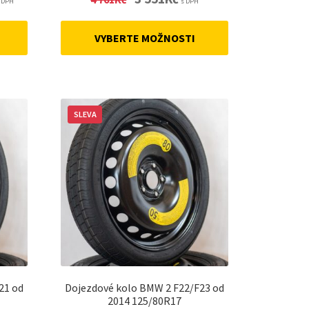
 DPH
s DPH
rice
price
price
:
was:
is:
VYBERTE MOŽNOSTI
4
3
29,15Kč.
761Kč.
551Kč.
SLEVA
21 od
Dojezdové kolo BMW 2 F22/F23 od
2014 125/80R17