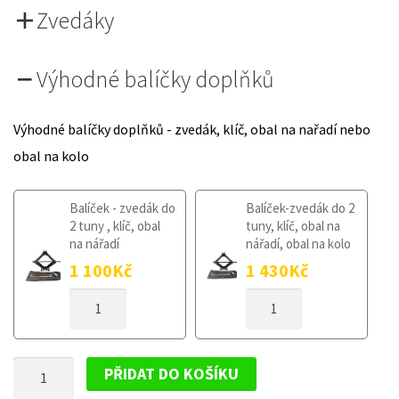
Zvedáky
Výhodné balíčky doplňků
Výhodné balíčky doplňků - zvedák, klíč, obal na nařadí nebo
obal na kolo
Balíček - zvedák do
Balíček-zvedák do 2
2 tuny , klíč, obal
tuny, klíč, obal na
na nářadí
nářadí, obal na kolo
1 100
Kč
1 430
Kč
DOJEZDOVÉ
DOJEZDOVÉ
KOLO
KOLO
DOJAZDOVÉ
DOJAZDOVÉ
KOLESO
KOLESO
DOJEZDOVÉ
BMW
BMW
PŘIDAT DO KOŠÍKU
3
3
KOLO