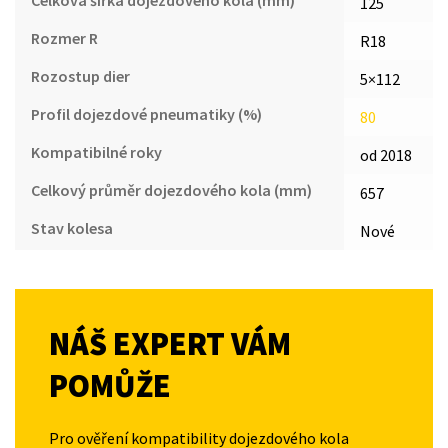
Celková šířka dojezdového kola (mm)
125
Rozmer R
R18
Rozostup dier
5×112
Profil dojezdové pneumatiky (%)
80
Kompatibilné roky
od 2018
Celkový průměr dojezdového kola (mm)
657
Stav kolesa
Nové
NÁŠ EXPERT VÁM
POMŮŽE
Pro ověření kompatibility dojezdového kola