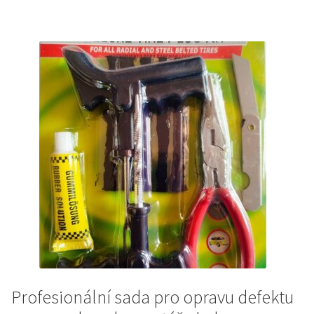
389Kč.
268Kč.
Profesionální sada pro opravu defektu