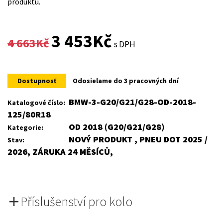
produktu.
Original
Current
3 453
Kč
4 663
Kč
s DPH
price
price
was:
is:
Dostupnosť
Odosielame do 3 pracovných dní
4
3
BMW-3-G20/G21/G28-OD-2018-
Katalogové číslo:
125/80R18
663Kč.
453Kč.
OD 2018 (G20/G21/G28)
Kategorie:
NOVÝ PRODUKT , PNEU DOT 2025 /
Stav:
2026, ZÁRUKA 24 MĚSÍCŮ,
Příslušenství pro kolo