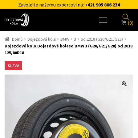
Zavolejte našemu expertovi na:
+421 905 806 234
(0)
Domů
Dojezdová kola
BMW
3
od 2018 (G20/G21/G28)
Dojezdové kolo Dojazdové koleso BMW 3 (G20/G21/G28) od 2018
125/80R18
SLEVA