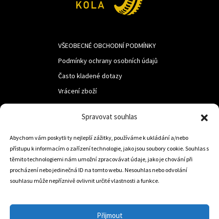
VŠEOBECNÉ OBCHODNÍ PODMÍNKY
Podmínky ochrany osobních údajů
Často kladené dotazy
Vrácení zboží
Spravovat souhlas
LUF s.r.o.
Nám. M.R.Štefanika 518,
Abychom vám poskytli ty nejlepší zážitky, používáme k ukládání a/nebo
přístupu k informacím o zařízení technologie, jako jsou soubory cookie. Souhlas s
Trstená 02801
těmito technologiemi nám umožní zpracovávat údaje, jako je chování při
procházení nebo jedinečná ID na tomto webu. Nesouhlas nebo odvolání
souhlasu může nepříznivě ovlivnit určité vlastnosti a funkce.
+421 905 806 234
info@dojezdovakola.com
Přijmout