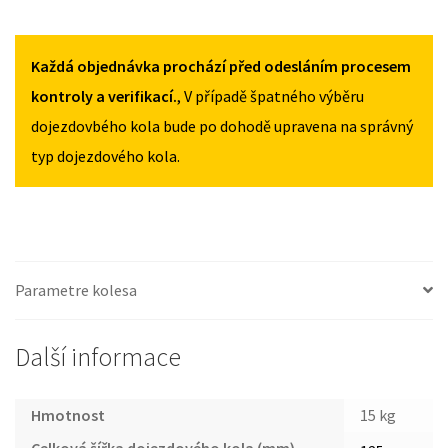
(G20/G21/G28)
(G20/G21/G28)
DOJAZDOVÉ
OD
OD
KOLESO
2018
2018
BMW
Každá objednávka prochází před odesláním procesem
125/80R18
125/80R18
MNOŽSTVÍ
MNOŽSTVÍ
3
kontroly a verifikací.
, V případě špatného výběru
(G20/G21/G28)
dojezdovbého kola bude po dohodě upravena na správný
OD
typ dojezdového kola.
2018
125/80R18
MNOŽSTVÍ
Parametre kolesa
Další informace
Hmotnost
15 kg