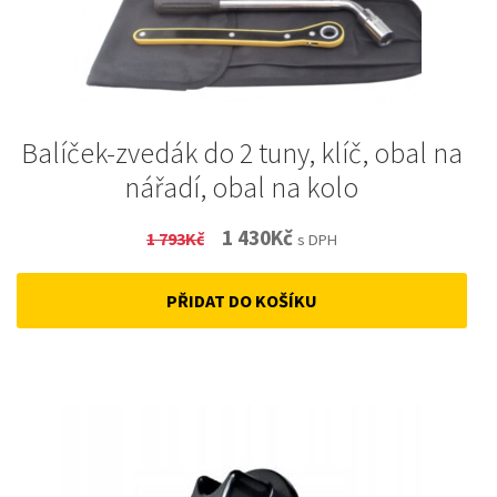
Balíček-zvedák do 2 tuny, klíč, obal na
nářadí, obal na kolo
Original
Current
1 430
Kč
1 793
Kč
s DPH
price
price
PŘIDAT DO KOŠÍKU
was:
is:
1
1
793Kč.
430Kč.