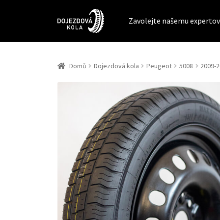
Zavolejte našemu expertov
Domů
Dojezdová kola
Peugeot
5008
2009-20