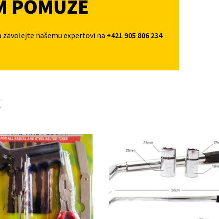
M POMŮŽE
a zavolejte našemu expertovi na
+421 905 806 234
t