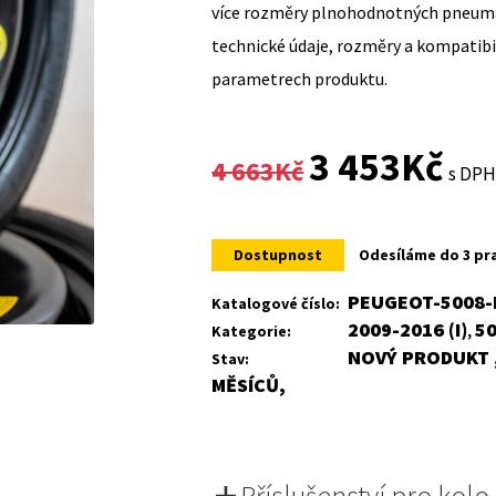
více rozměry plnohodnotných pneumat
technické údaje, rozměry a kompatib
parametrech produktu.
Original
Curr
3 453
Kč
4 663
Kč
s DP
price
price
was:
is:
Dostupnost
Odesíláme do 3 pr
4
3
PEUGEOT-5008-I
Katalogové číslo:
2009-2016 (I)
5
Kategorie:
,
663Kč.
453K
NOVÝ PRODUKT ,
Stav:
MĚSÍCŮ,
Příslušenství pro kolo