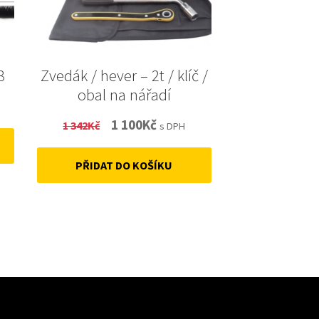
3
Zvedák / hever – 2t / klíč /
obal na nářadí
Original
Current
1 100
Kč
1 342
Kč
s DPH
price
price
PŘIDAT DO KOŠÍKU
was:
is:
1
1
342Kč.
100Kč.