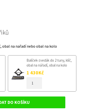
lňků
č, obal na nařadí nebo obal na kolo
Balíček-zvedák do 2 tuny, klíč,
obal na nářadí, obal na kolo
1 430
Kč
DOJEZDOVÉ
KOLO
PEUGEOT
5008
I
DAT DO KOŠÍKU
2009-
2016