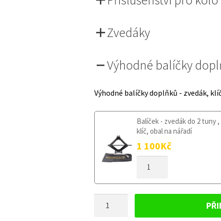
Zvedáky
Výhodné balíčky dop
Výhodné balíčky doplňků - zvedák, klí
Balíček - zvedák do 2 tuny ,
klíč, obal na nářadí
1 100
Kč
DOJEZDOVÉ
KOLO
PEUGEOT
5008
DOJEZDOVÉ
I
PŘI
2009-
KOLO
2016