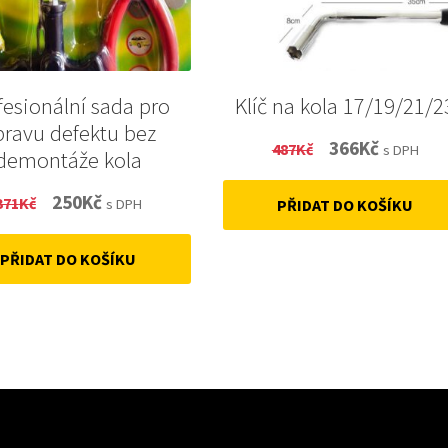
fesionální sada pro
Klíč na kola 17/19/21/2
pravu defektu bez
Original
Current
366
Kč
487
Kč
s DPH
demontáže kola
price
price
Original
Current
250
Kč
371
Kč
s DPH
PŘIDAT DO KOŠÍKU
was:
is:
price
price
487Kč.
366Kč.
PŘIDAT DO KOŠÍKU
was:
is:
371Kč.
250Kč.