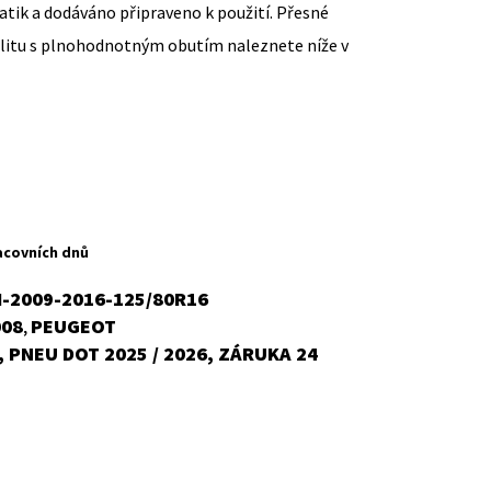
ik a dodáváno připraveno k použití. Přesné
ilitu s plnohodnotným obutím naleznete níže v
ent
H
acovních dnů
-2009-2016-125/80R16
008
PEUGEOT
,
č.
 PNEU DOT 2025 / 2026, ZÁRUKA 24