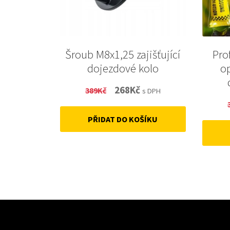
Šroub M8x1,25 zajišťující
Pro
dojezdové kolo
o
Original
Current
268
Kč
389
Kč
s DPH
price
price
PŘIDAT DO KOŠÍKU
was:
is:
389Kč.
268Kč.