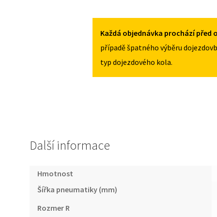
PEUGEOT
125/80R16
5008
MNOŽSTVÍ
I
Každá objednávka prochází před o
2009-
případě špatného výběru dojezdovb
2016
typ dojezdového kola.
125/80R16
MNOŽSTVÍ
Další informace
Hmotnost
Šířka pneumatiky (mm)
Rozmer R