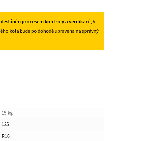
125/80R16
MNOŽSTVÍ
desláním procesem kontroly a verifikací.
, V
ého kola bude po dohodě upravena na správný
15 kg
125
R16