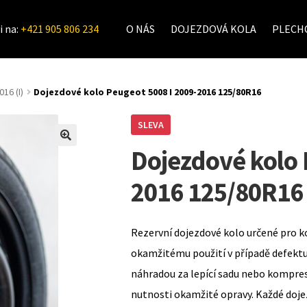
i na:
+421 905 806 234
O NÁS
DOJEZDOVÁ KOLA
PLECHO
16 (I)
Dojezdové kolo Peugeot 5008 I 2009-2016 125/80R16
SLEVA
Dojezdové kolo 
2016 125/80R16
Rezervní dojezdové kolo určené pro k
okamžitému použití v případě defekt
náhradou za lepící sadu nebo kompre
nutnosti okamžité opravy. Každé doje