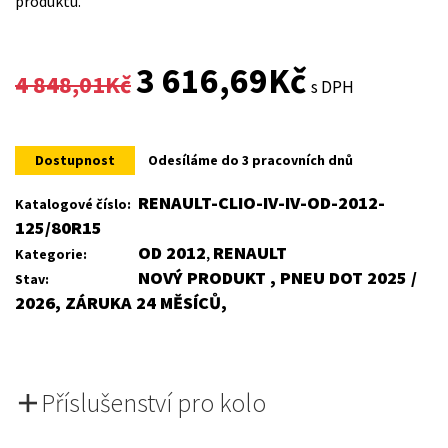
produktu.
Original
Current
3 616,69
Kč
4 848,01
Kč
s DPH
price
price
was:
is:
Dostupnost
Odesíláme do 3 pracovních dnů
4
3
RENAULT-CLIO-IV-IV-OD-2012-
Katalogové číslo:
125/80R15
848,01Kč.
616,69Kč.
OD 2012
RENAULT
Kategorie:
,
NOVÝ PRODUKT , PNEU DOT 2025 /
Stav:
2026, ZÁRUKA 24 MĚSÍCŮ,
Příslušenství pro kolo