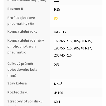
125
Rozmer R
R15
Profil dojezdové
80
pneumatiky (%)
Kompatibilní roky
od 2012
Kompatibilní rozměry
165/65 R15, 185/60 R15,
plnohodnotných
195/55 R15, 205/40 R17,
pneumatik
205/45 R16
Celkový průměr
581
dojezdového kola
(mm)
Stav kolesa
Nové
Rozteč disku
4*100
Stredový otvor disku
60.1