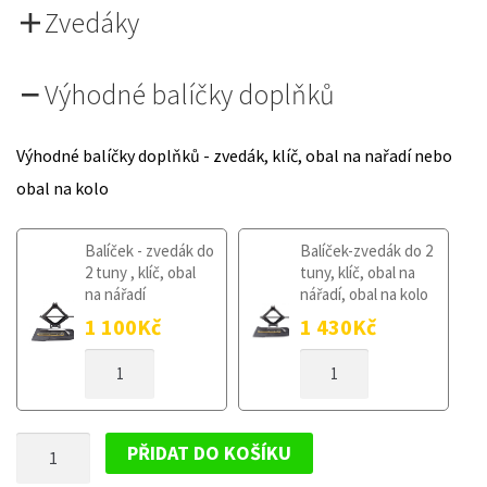
Zvedáky
Výhodné balíčky doplňků
Výhodné balíčky doplňků - zvedák, klíč, obal na nařadí nebo
obal na kolo
Balíček - zvedák do
Balíček-zvedák do 2
2 tuny , klíč, obal
tuny, klíč, obal na
na nářadí
nářadí, obal na kolo
1 100
Kč
1 430
Kč
DOJEZDOVÉ
DOJEZDOVÉ
KOLO
KOLO
RENAULT
RENAULT
CLIO
CLIO
DOJEZDOVÉ
IV
IV
PŘIDAT DO KOŠÍKU
OD
OD
KOLO