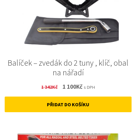
Balíček – zvedák do 2 tuny , klíč, obal
na nářadí
Original
Current
1 100
Kč
1 342
Kč
s DPH
price
price
PŘIDAT DO KOŠÍKU
was:
is:
1
1
342Kč.
100Kč.