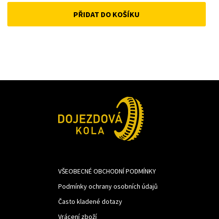
price
price
PŘIDAT DO KOŠÍKU
was:
is:
371Kč.
250Kč.
VŠEOBECNÉ OBCHODNÍ PODMÍNKY
Podmínky ochrany osobních údajů
Často kladené dotazy
Vrácení zboží