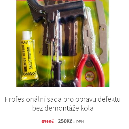
Profesionální sada pro opravu defektu
bez demontáže kola
Original
Current
250
Kč
371
Kč
s DPH