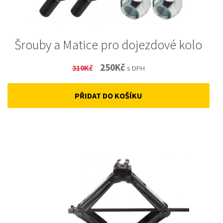
Šrouby a Matice pro dojezdové kolo
Original
Current
250
Kč
310
Kč
s DPH
price
price
PŘIDAT DO KOŠÍKU
was:
is:
310Kč.
250Kč.