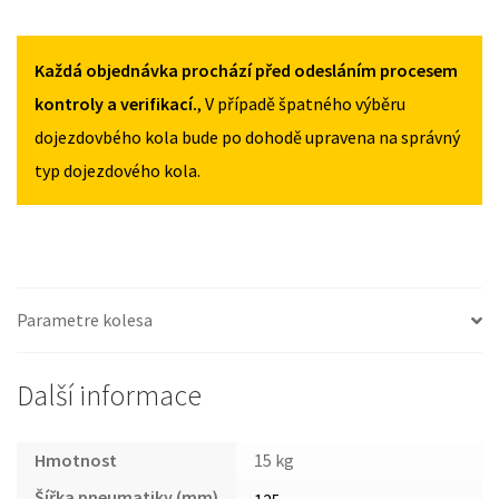
2012
2012
RENAULT
125/80R15
125/80R15
CLIO
MNOŽSTVÍ
MNOŽSTVÍ
IV
Každá objednávka prochází před odesláním procesem
OD
kontroly a verifikací.
, V případě špatného výběru
2012
dojezdovbého kola bude po dohodě upravena na správný
125/80R15
typ dojezdového kola.
MNOŽSTVÍ
Parametre kolesa
Další informace
Hmotnost
15 kg
Šířka pneumatiky (mm)