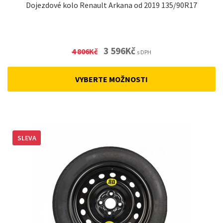
Dojezdové kolo Renault Arkana od 2019 135/90R17
Original
Current
3 596
Kč
4 806
Kč
s DPH
price
price
was:
is:
VYBERTE MOŽNOSTI
4
3
806Kč.
596Kč.
SLEVA