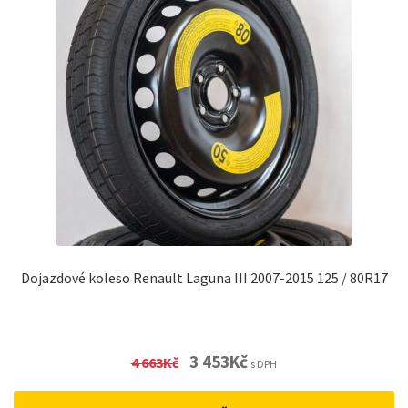
Dojazdové koleso Renault Laguna III 2007-2015 125 / 80R17
Original
Current
3 453
Kč
4 663
Kč
s DPH
price
price
was:
is: