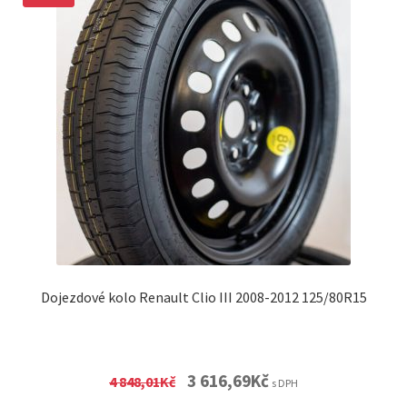
Dojezdové kolo Renault Clio III 2008-2012 125/80R15
Original
Current
3 616,69
Kč
4 848,01
Kč
s DPH
price
price