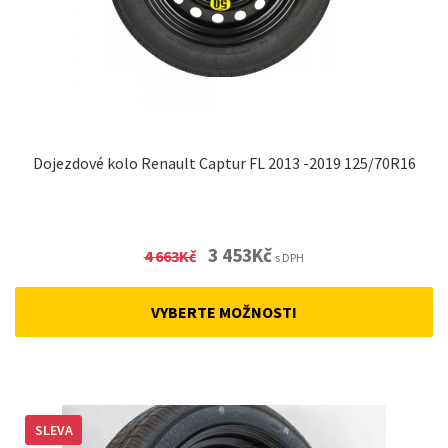
Dojezdové kolo Renault Captur FL 2013 -2019 125/70R16
Original
Current
3 453
Kč
4 663
Kč
s DPH
price
price
was:
is:
VYBERTE MOŽNOSTI
4
3
663Kč.
453Kč.
SLEVA