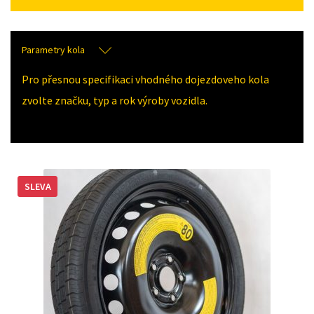
Parametry kola
Pro přesnou specifikaci vhodného dojezdoveho kola
zvolte značku, typ a rok výroby vozidla.
SLEVA