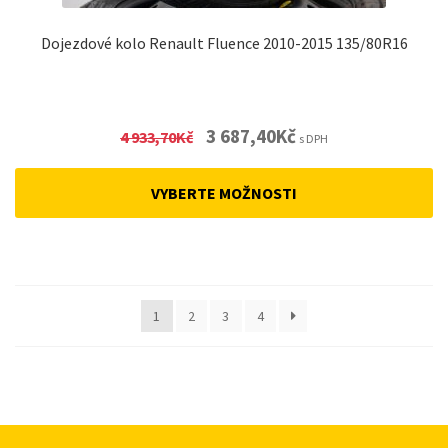
Dojezdové kolo Renault Fluence 2010-2015 135/80R16
Original
Current
3 687,40
Kč
4 933,70
Kč
s DPH
price
price
was:
is:
VYBERTE MOŽNOSTI
4
3
933,70Kč.
687,40Kč.
1
2
3
4