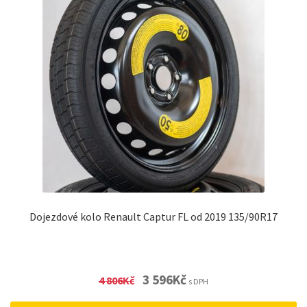
Dojezdové kolo Renault Captur FL od 2019 135/90R17
Original
Current
3 596
Kč
4 806
Kč
s DPH
price
price