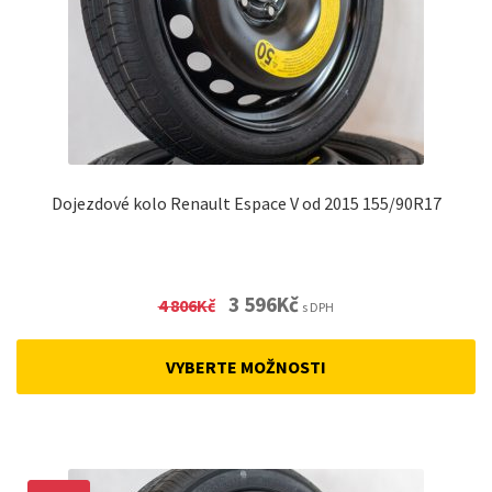
Dojezdové kolo Renault Espace V od 2015 155/90R17
Original
Current
3 596
Kč
4 806
Kč
s DPH
price
price
was:
is:
VYBERTE MOŽNOSTI
4
3
806Kč.
596Kč.