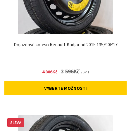
Dojazdové koleso Renault Kadjar od 2015 135/90R17
Original
Current
3 596
Kč
4 806
Kč
s DPH
price
price
was:
is:
VYBERTE MOŽNOSTI
4
3
806Kč.
596Kč.
SLEVA