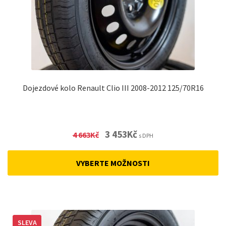
Dojezdové kolo Renault Clio III 2008-2012 125/70R16
Original
Current
3 453
Kč
4 663
Kč
s DPH
price
price
was:
is:
VYBERTE MOŽNOSTI
4
3
663Kč.
453Kč.
SLEVA