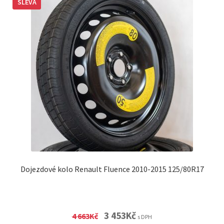
SLEVA
Dojezdové kolo Renault Fluence 2010-2015 125/80R17
Original
Current
3 453
Kč
4 663
Kč
s DPH