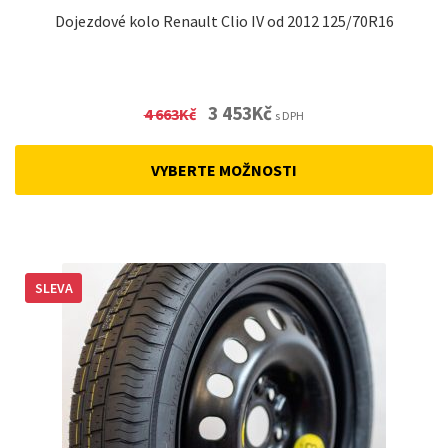
Dojezdové kolo Renault Clio IV od 2012 125/70R16
Original
Current
3 453
Kč
4 663
Kč
s DPH
price
price
was:
is:
VYBERTE MOŽNOSTI
4
3
663Kč.
453Kč.
SLEVA