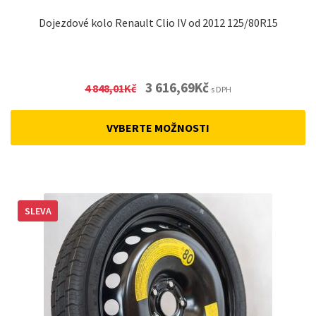
Dojezdové kolo Renault Clio IV od 2012 125/80R15
Original
Current
3 616,69
Kč
4 848,01
Kč
s DPH
price
price
was:
is:
VYBERTE MOŽNOSTI
4
3
848,01Kč.
616,69Kč.
SLEVA