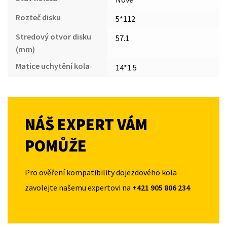
Rozteč disku
5*112
Stredový otvor disku
57.1
(mm)
Matice uchytění kola
14*1.5
NÁŠ EXPERT VÁM
POMŮŽE
Pro ověření kompatibility dojezdového kola
zavolejte našemu expertovi na
+421 905 806 234