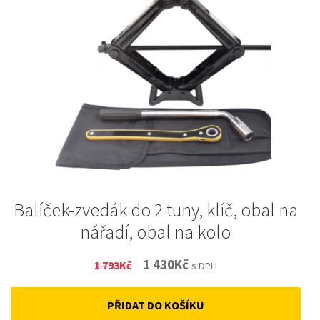
Balíček-zvedák do 2 tuny, klíč, obal na
nářadí, obal na kolo
Original
Current
1 430
Kč
1 793
Kč
s DPH
price
price
PŘIDAT DO KOŠÍKU
was:
is: