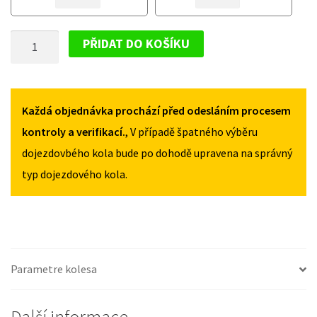
VOLKSWAGEN
VOLKSWAGEN
PHAETON
PHAETON
DOJEZDOVÉ
2002-
2002-
PŘIDAT DO KOŠÍKU
2016
2016
KOLO
145/80R18
145/80R18
VOLKSWAGEN
MNOŽSTVÍ
MNOŽSTVÍ
PHAETON
2002-
Každá objednávka prochází před odesláním procesem
2016
kontroly a verifikací.
, V případě špatného výběru
145/80R18
dojezdovbého kola bude po dohodě upravena na správný
MNOŽSTVÍ
typ dojezdového kola.
Parametre kolesa