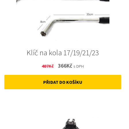
Klíč na kola 17/19/21/23
Original
Current
366
Kč
487
Kč
s DPH
price
price
PŘIDAT DO KOŠÍKU
was:
is:
487Kč.
366Kč.