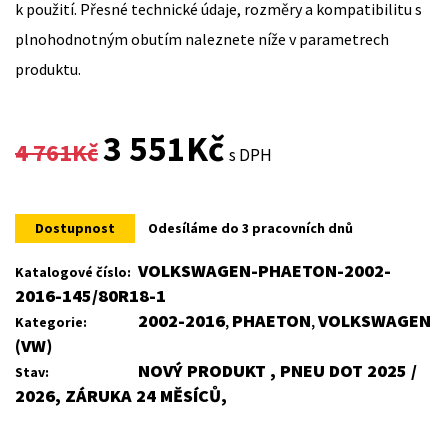
k použití. Přesné technické údaje, rozměry a kompatibilitu s
plnohodnotným obutím naleznete níže v parametrech
produktu.
Original
Current
3 551
Kč
4 761
Kč
s DPH
price
price
was:
is:
Dostupnost
Odesíláme do 3 pracovních dnů
4
3
VOLKSWAGEN-PHAETON-2002-
Katalogové číslo:
2016-145/80R18-1
761Kč.
551Kč.
2002-2016
PHAETON
VOLKSWAGEN
Kategorie:
,
,
(VW)
NOVÝ PRODUKT , PNEU DOT 2025 /
Stav:
2026, ZÁRUKA 24 MĚSÍCŮ,