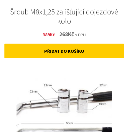
Šroub M8x1,25 zajišťující dojezdové
kolo
Original
Current
268
Kč
389
Kč
s DPH
price
price
PŘIDAT DO KOŠÍKU
was:
is:
389Kč.
268Kč.