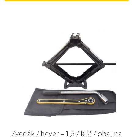
1
1
793Kč.
430Kč.
Zvedák / hever – 1,5 / klíč / obal na