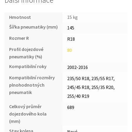
Další informace
Hmotnost
15 kg
Šířka pneumatiky (mm)
145
Rozmer R
R18
Profil dojezdové
80
pneumatiky (%)
Kompatibilní roky
2002-2016
Kompatibilní rozměry
235/50 R18, 235/55 R17,
plnohodnotných
245/45 R18, 255/35 R20,
pneumatik
255/40 R19
Celkový průměr
689
dojezdového kola
(mm)
Stav kolesa
Nové