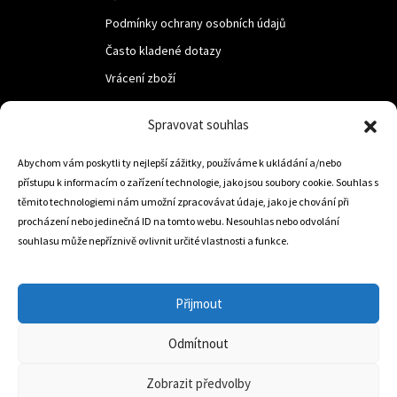
Podmínky ochrany osobních údajů
Často kladené dotazy
Vrácení zboží
Spravovat souhlas
LUF s.r.o.
Nám. M.R.Štefanika 518,
Abychom vám poskytli ty nejlepší zážitky, používáme k ukládání a/nebo
přístupu k informacím o zařízení technologie, jako jsou soubory cookie. Souhlas s
Trstená 02801
těmito technologiemi nám umožní zpracovávat údaje, jako je chování při
procházení nebo jedinečná ID na tomto webu. Nesouhlas nebo odvolání
souhlasu může nepříznivě ovlivnit určité vlastnosti a funkce.
+421 905 806 234
info@dojezdovakola.com
Přijmout
Odmítnout
Slovenský Eshop
0
Zobrazit předvolby