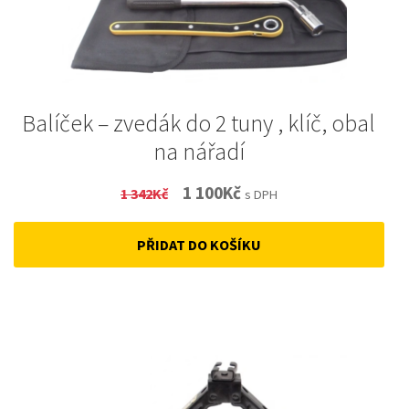
Balíček – zvedák do 2 tuny , klíč, obal
na nářadí
Original
Current
1 100
Kč
1 342
Kč
s DPH
price
price
PŘIDAT DO KOŠÍKU
was:
is:
1
1
342Kč.
100Kč.