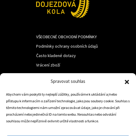
VŠEOBECNÉ OBCHODNÍ PODMÍNKY
Podmínky ochrany osobních údajů
Často kladené dotazy
Vrácení zboží
Spravovat souhlas
LUF s.r.o.
Nám. M.R.Štefanika 518,
Abychom vám poskytli ty nejlepší zážitky, používáme k ukládání a/nebo
přístupu k informacím o zařízení technologie, jako jsou soubory cookie. Souhlas s
Trstená 02801
těmito technologiemi nám umožní zpracovávat údaje, jako je chování při
procházení nebo jedinečná ID na tomto webu. Nesouhlas nebo odvolání
souhlasu může nepříznivě ovlivnit určité vlastnosti a funkce.
+421 905 806 234