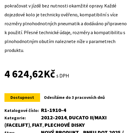
pokračovat v jízdě bez nutnosti okamžité opravy. Každé
dojezdové kolo je technicky ověřeno, kompatibilní s více
rozměry plnohodnotných pneumatik a dodáváno připraveno
k použití. Přesné technické údaje, rozměry a kompatibilitu s
plnohodnotným obutím naleznete níže v parametrech
produktu.
4 624,62
Kč
s DPH
Dostupnost
Odesíláme do 3 pracovních dnů
R1-1910-4
Katalogové číslo:
2012-2014
DUCATO II/MAXI
Kategorie:
,
(FACELIFT)
FIAT
PLECHOVÉ DISKY
,
,
NOVÝ PRODUKT , PNEU DOT 2025 /
Stav: