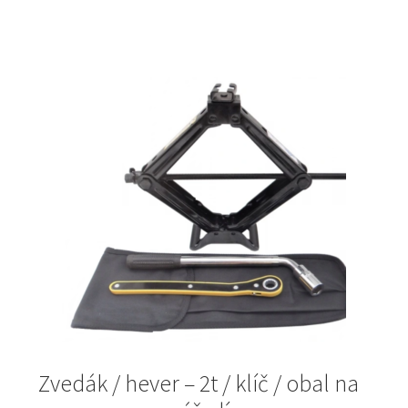
342Kč.
100Kč.
Zvedák / hever – 2t / klíč / obal na