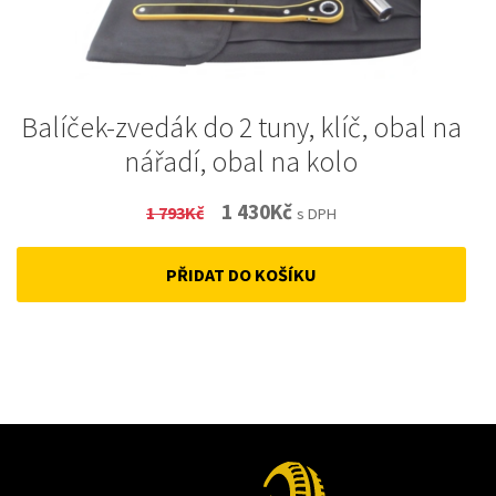
Balíček-zvedák do 2 tuny, klíč, obal na
nářadí, obal na kolo
Original
Current
1 430
Kč
1 793
Kč
s DPH
price
price
PŘIDAT DO KOŠÍKU
was:
is:
1
1
793Kč.
430Kč.