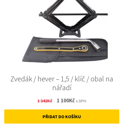
Zvedák / hever – 1,5 / klíč / obal na
nářadí
Original
Current
1 100
Kč
1 342
Kč
s DPH
price
price
PŘIDAT DO KOŠÍKU
was:
is:
1
1