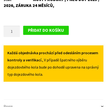
2026, ZÁRUKA 24 MĚSÍCŮ,
PLECHOVÝ
PŘIDAT DO KOŠÍKU
DISK
PRO
FIAT
DUCATO
Každá objednávka prochází před odesláním procesem
II/MAXI
kontroly a verifikací.
, V případě špatného výběru
(FACELIFT)
dojezdovbého kola bude po dohodě upravena na správný
2012-
typ dojezdového kola.
2014
MNOŽSTVÍ
Popis