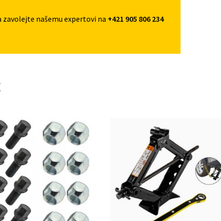
a zavolejte našemu expertovi na
+421 905 806 234
t