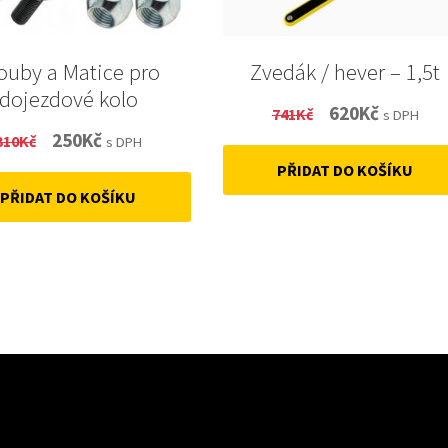
ouby a Matice pro
Zvedák / hever – 1,5t
dojezdové kolo
Original
Current
620
Kč
741
Kč
s DPH
Original
Current
250
Kč
310
Kč
price
price
s DPH
price
price
PŘIDAT DO KOŠÍKU
was:
is:
PŘIDAT DO KOŠÍKU
was:
is:
741Kč.
620Kč.
310Kč.
250Kč.