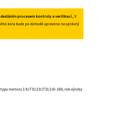
desláním procesem kontroly a verifikací.
, V
ého kola bude po dohodě upravena na správný
o typy motoru 1.9JTD/2.0JTD/2.0i-16V, rok výroby