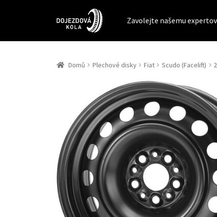
Zavolejte našemu expertov
Domů
Plechové disky
Fiat
Scudo (Facelift)
2