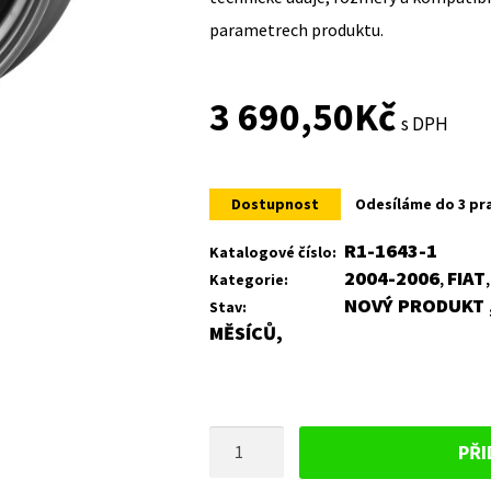
parametrech produktu.
3 690,50
Kč
s DPH
Dostupnost
Odesíláme do 3 pr
R1-1643-1
Katalogové číslo:
2004-2006
FIAT
Kategorie:
,
NOVÝ PRODUKT ,
Stav:
MĚSÍCŮ,
PLECHOVÝ
PŘI
DISK