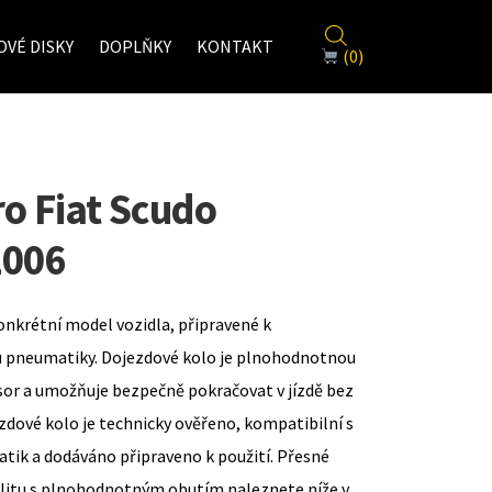
VÉ DISKY
DOPLŇKY
KONTAKT
(0)
ro Fiat Scudo
2006
onkrétní model vozidla, připravené k
u pneumatiky. Dojezdové kolo je plnohodnotnou
sor a umožňuje bezpečně pokračovat v jízdě bez
zdové kolo je technicky ověřeno, kompatibilní s
ik a dodáváno připraveno k použití. Přesné
ilitu s plnohodnotným obutím naleznete níže v