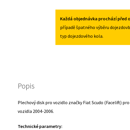
PRO
FIAT
SCUDO
Každá objednávka prochází před o
(FACELIFT)
případě špatného výběru dojezdovb
2004-
typ dojezdového kola.
2006
MNOŽSTVÍ
Popis
Plechový disk pro vozidlo značky Fiat Scudo (Facelift) pr
vozidla 2004-2006.
Technické parametry: