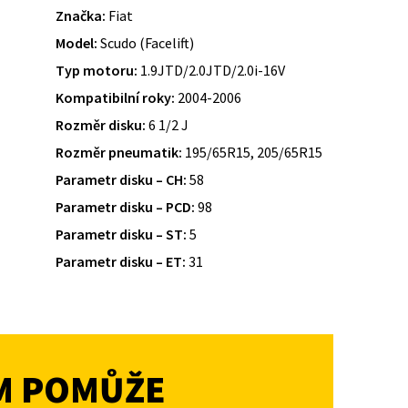
Značka:
Fiat
Model:
Scudo (Facelift)
Typ motoru:
1.9JTD/2.0JTD/2.0i-16V
Kompatibilní roky:
2004-2006
Rozměr disku:
6 1/2 J
Rozměr pneumatik:
195/65R15, 205/65R15
Parametr disku – CH:
58
Parametr disku – PCD:
98
Parametr disku – ST:
5
Parametr disku – ET:
31
M POMŮŽE