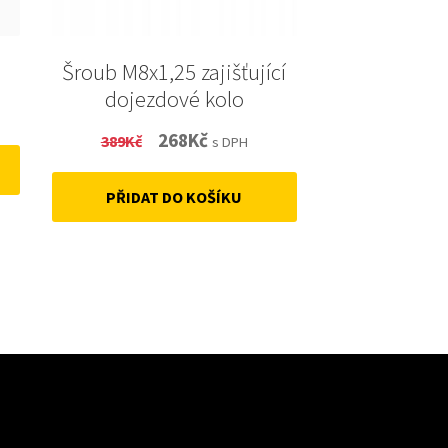
Šroub M8x1,25 zajišťující
dojezdové kolo
Original
Current
268
Kč
389
Kč
s DPH
price
price
PŘIDAT DO KOŠÍKU
was:
is:
389Kč.
268Kč.