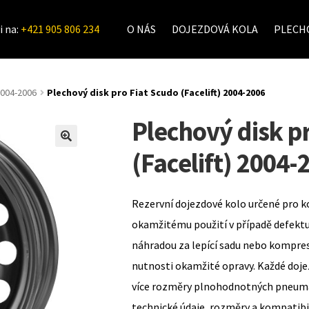
i na:
+421 905 806 234
O NÁS
DOJEZDOVÁ KOLA
PLECHO
004-2006
Plechový disk pro Fiat Scudo (Facelift) 2004-2006
Plechový disk p
(Facelift) 2004-
Rezervní dojezdové kolo určené pro k
okamžitému použití v případě defekt
náhradou za lepící sadu nebo kompre
nutnosti okamžité opravy. Každé doje
více rozměry plnohodnotných pneumat
technické údaje, rozměry a kompatib