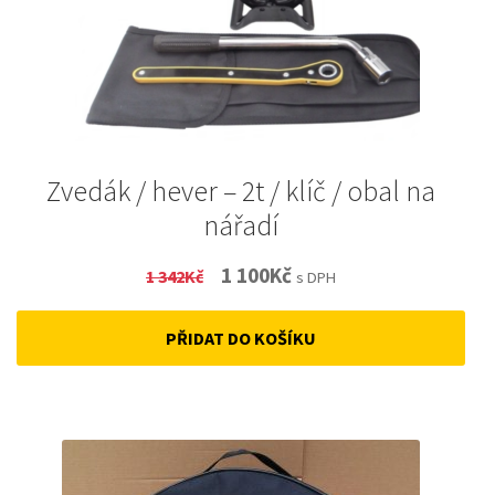
Zvedák / hever – 2t / klíč / obal na
nářadí
Original
Current
1 100
Kč
1 342
Kč
s DPH
price
price
PŘIDAT DO KOŠÍKU
was:
is:
1
1
342Kč.
100Kč.