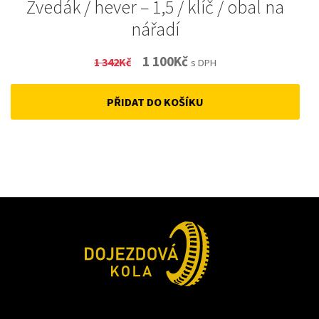
Zvedák / hever – 1,5 / klíč / obal na
nářadí
Original
Current
1 100
Kč
1 342
Kč
s DPH
price
price
PŘIDAT DO KOŠÍKU
was:
is:
1
1
342Kč.
100Kč.