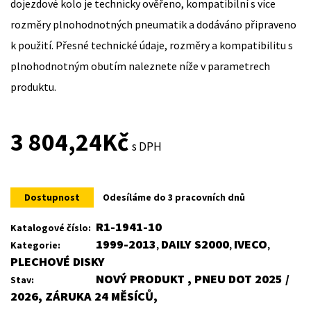
dojezdové kolo je technicky ověřeno, kompatibilní s více
rozměry plnohodnotných pneumatik a dodáváno připraveno
k použití. Přesné technické údaje, rozměry a kompatibilitu s
plnohodnotným obutím naleznete níže v parametrech
produktu.
3 804,24
Kč
s DPH
Dostupnost
Odesíláme do 3 pracovních dnů
R1-1941-10
Katalogové číslo:
1999-2013
DAILY S2000
IVECO
Kategorie:
,
,
,
PLECHOVÉ DISKY
NOVÝ PRODUKT , PNEU DOT 2025 /
Stav:
2026, ZÁRUKA 24 MĚSÍCŮ,