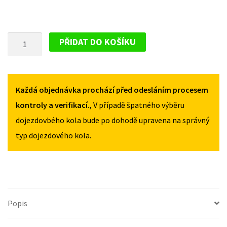
PLECHOVÝ
PŘIDAT DO KOŠÍKU
DISK
PRO
IVECO
DAILY
Každá objednávka prochází před odesláním procesem
S2000
kontroly a verifikací.
, V případě špatného výběru
1999-
dojezdovbého kola bude po dohodě upravena na správný
2013
typ dojezdového kola.
MNOŽSTVÍ
Popis