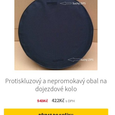
Protiskluzový a nepromokavý obal na
dojezdové kolo
Original
Current
422
Kč
543
Kč
s DPH
price
price