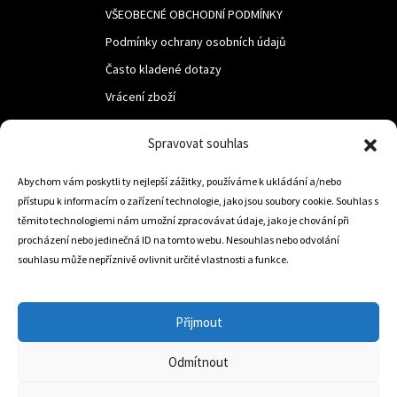
VŠEOBECNÉ OBCHODNÍ PODMÍNKY
Podmínky ochrany osobních údajů
Často kladené dotazy
Vrácení zboží
Spravovat souhlas
LUF s.r.o.
Nám. M.R.Štefanika 518,
Abychom vám poskytli ty nejlepší zážitky, používáme k ukládání a/nebo
přístupu k informacím o zařízení technologie, jako jsou soubory cookie. Souhlas s
Trstená 02801
těmito technologiemi nám umožní zpracovávat údaje, jako je chování při
procházení nebo jedinečná ID na tomto webu. Nesouhlas nebo odvolání
souhlasu může nepříznivě ovlivnit určité vlastnosti a funkce.
+421 905 806 234
info@dojezdovakola.com
Přijmout
Odmítnout
Slovenský Eshop
0