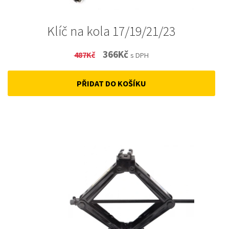
Klíč na kola 17/19/21/23
Original
Current
366
Kč
487
Kč
s DPH
price
price
PŘIDAT DO KOŠÍKU
was:
is:
487Kč.
366Kč.