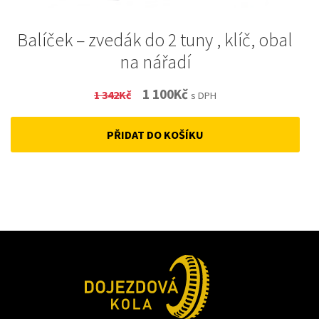
Balíček – zvedák do 2 tuny , klíč, obal
na nářadí
Original
Current
1 100
Kč
1 342
Kč
s DPH
price
price
PŘIDAT DO KOŠÍKU
was:
is:
1
1
342Kč.
100Kč.