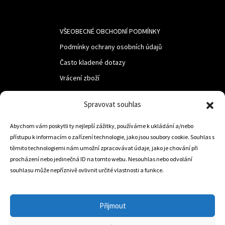
VŠEOBECNÉ OBCHODNÍ PODMÍNKY
Podmínky ochrany osobních údajů
Často kladené dotazy
Vrácení zboží
Spravovat souhlas
LUF s.r.o.
Nám. M.R.Štefanika 518,
Abychom vám poskytli ty nejlepší zážitky, používáme k ukládání a/nebo
přístupu k informacím o zařízení technologie, jako jsou soubory cookie. Souhlas s
Trstená 02801
těmito technologiemi nám umožní zpracovávat údaje, jako je chování při
procházení nebo jedinečná ID na tomto webu. Nesouhlas nebo odvolání
souhlasu může nepříznivě ovlivnit určité vlastnosti a funkce.
+421 905 806 234
info@dojezdovakola.com
Přijmout