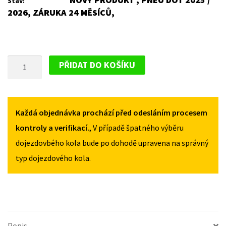
Stav:
2026, ZÁRUKA 24 MĚSÍCŮ,
PLECHOVÝ
PŘIDAT DO KOŠÍKU
DISK
PRO
IVECO
IVECO
Každá objednávka prochází před odesláním procesem
DAILY
kontroly a verifikací.
, V případě špatného výběru
S2000
dojezdovbého kola bude po dohodě upravena na správný
1990-
typ dojezdového kola.
1999
MNOŽSTVÍ
Popis