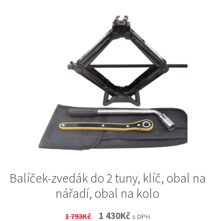
Balíček-zvedák do 2 tuny, klíč, obal na
nářadí, obal na kolo
Original
Current
1 430
Kč
1 793
Kč
s DPH