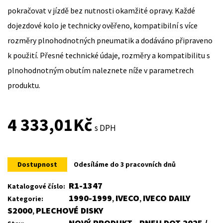
pokračovat v jízdě bez nutnosti okamžité opravy. Každé
dojezdové kolo je technicky ověřeno, kompatibilní s více
rozměry plnohodnotných pneumatik a dodáváno připraveno
k použití. Přesné technické údaje, rozměry a kompatibilitu s
plnohodnotným obutím naleznete níže v parametrech
produktu.
4 333,01
Kč
s DPH
Dostupnost
Odesíláme do 3 pracovních dnů
R1-1347
Katalogové číslo:
1990-1999
IVECO
IVECO DAILY
Kategorie:
,
,
S2000
PLECHOVÉ DISKY
,
NOVÝ PRODUKT , PNEU DOT 2025 /