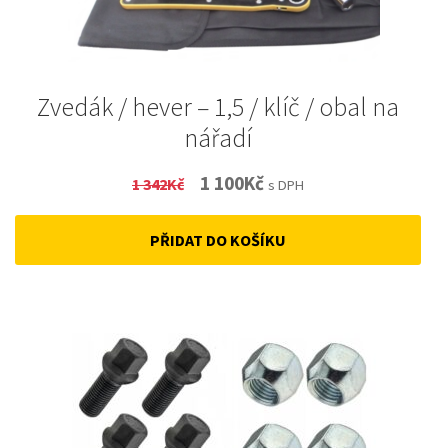
Zvedák / hever – 1,5 / klíč / obal na
nářadí
Original
Current
1 100
Kč
1 342
Kč
s DPH
price
price
PŘIDAT DO KOŠÍKU
was:
is:
1
1
342Kč.
100Kč.