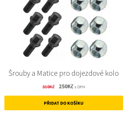
Šrouby a Matice pro dojezdové kolo
Original
Current
250
Kč
310
Kč
s DPH
price
price
PŘIDAT DO KOŠÍKU
was:
is:
310Kč.
250Kč.