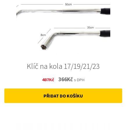
Klíč na kola 17/19/21/23
Original
Current
366
Kč
487
Kč
s DPH
price
price
PŘIDAT DO KOŠÍKU
was:
is:
487Kč.
366Kč.