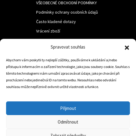
VŠEOBECNÉ OBCHODNÍ PODMÍNKY
Podmínky ochrany osobních údajů
Často kladené dotazy
Vrácení zboží
Spravovat souhlas
LUF s.r.o.
Abychom vám poskytli ty nejlepší zážitky, používáme k ukládání a/nebo
Nám. M.R.Štefanika 518,
přístupu k informacím o zařízení technologie, jako jsou soubory cookie. Souhlas s
Trstená 02801
těmito technologiemi nám umožní zpracovávat údaje, jako je chování při
procházení nebo jedinečná ID na tomto webu. Nesouhlas nebo odvolání
souhlasu může nepříznivě ovlivnit určité vlastnosti a funkce.
+421 905 806 234
info@dojezdovakola.com
Přijmout
Odmítnout
Slovenský Eshop
0
Zobrazit předvolby