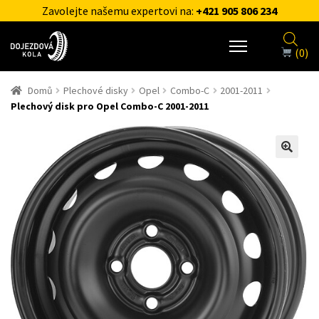
Zavolejte našemu expertovi na:
+421 905 806 234
(0)
Domů
Plechové disky
Opel
Combo-C
2001-2011
Plechový disk pro Opel Combo-C 2001-2011