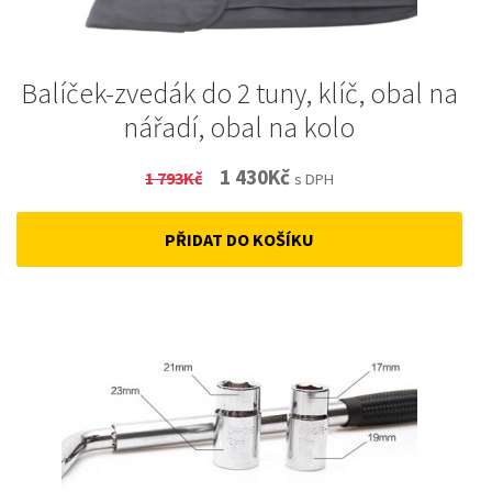
Balíček-zvedák do 2 tuny, klíč, obal na
nářadí, obal na kolo
Original
Current
1 430
Kč
1 793
Kč
s DPH
price
price
PŘIDAT DO KOŠÍKU
was:
is:
1
1
793Kč.
430Kč.