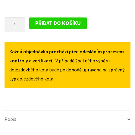
PLECHOVÝ
PŘIDAT DO KOŠÍKU
DISK
PRO
OPEL
COMBO-
Každá objednávka prochází před odesláním procesem
C
kontroly a verifikací.
, V případě špatného výběru
2001-
dojezdovbého kola bude po dohodě upravena na správný
2011
typ dojezdového kola.
MNOŽSTVÍ
Popis