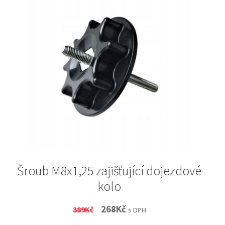
Šroub M8x1,25 zajišťující dojezdové
kolo
Original
Current
268
Kč
389
Kč
s DPH
price
price