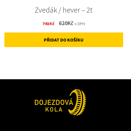
Zvedák / hever – 2t
Original
Current
620
Kč
741
Kč
s DPH
price
price
PŘIDAT DO KOŠÍKU
was:
is:
741Kč.
620Kč.