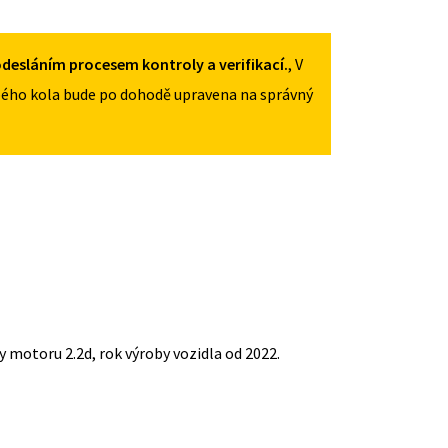
desláním procesem kontroly a verifikací.
, V
ého kola bude po dohodě upravena na správný
y motoru 2.2d, rok výroby vozidla od 2022.