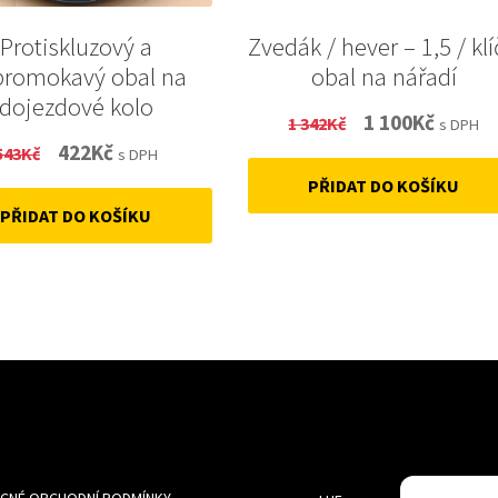
Protiskluzový a
Zvedák / hever – 1,5 / klí
promokavý obal na
obal na nářadí
dojezdové kolo
Original
Curren
1 100
Kč
1 342
Kč
s DPH
Original
Current
422
Kč
543
Kč
price
price
s DPH
price
price
PŘIDAT DO KOŠÍKU
was:
is:
PŘIDAT DO KOŠÍKU
was:
is:
1
1
543Kč.
422Kč.
342Kč.
100Kč.