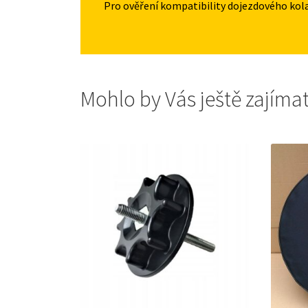
Pro ověření kompatibility dojezdového kol
Mohlo by Vás ještě zajíma