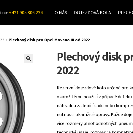
i na:
+421 905 806 234
O NÁS
DOJEZDOVÁ KOLA
PLECHO
022
Plechový disk pro Opel Movano III od 2022
Plechový disk p
2022
Rezervní dojezdové kolo určené pro k
okamžitému použití v případě defekt
náhradou za lepící sadu nebo kompre
nutnosti okamžité opravy. Každé doje
více rozměry plnohodnotných pneumat
technické údaje, rozměry a kompatib