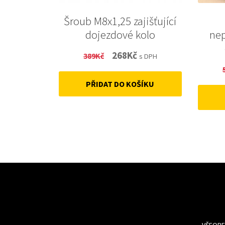
Šroub M8x1,25 zajišťující
dojezdové kolo
ne
Original
Current
268
Kč
389
Kč
s DPH
price
price
PŘIDAT DO KOŠÍKU
was:
is:
389Kč.
268Kč.