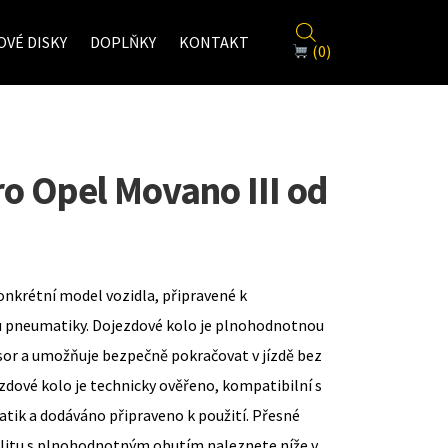
VÉ DISKY
DOPLŇKY
KONTAKT
(0)
ro Opel Movano III od
onkrétní model vozidla, připravené k
u pneumatiky. Dojezdové kolo je plnohodnotnou
sor a umožňuje bezpečně pokračovat v jízdě bez
zdové kolo je technicky ověřeno, kompatibilní s
ik a dodáváno připraveno k použití. Přesné
ilitu s plnohodnotným obutím naleznete níže v