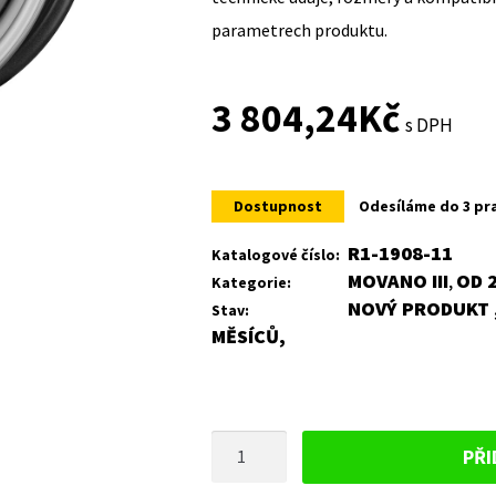
parametrech produktu.
3 804,24
Kč
s DPH
Dostupnost
Odesíláme do 3 pr
R1-1908-11
Katalogové číslo:
MOVANO III
OD 
Kategorie:
,
NOVÝ PRODUKT ,
Stav:
MĚSÍCŮ,
PLECHOVÝ
PŘI
DISK