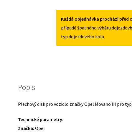
PRO
OPEL
MOVANO
Každá objednávka prochází před o
III
případě špatného výběru dojezdovb
OD
typ dojezdového kola.
2022
MNOŽSTVÍ
Popis
Plechový disk pro vozidlo značky Opel Movano III pro typ
Technické parametry:
Značka:
Opel