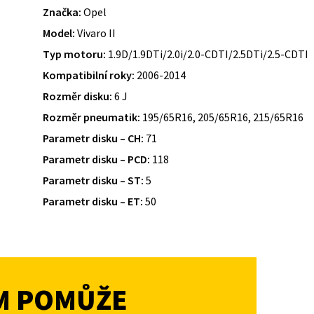
Značka:
Opel
Model:
Vivaro II
Typ motoru:
1.9D/1.9DTi/2.0i/2.0-CDTI/2.5DTi/2.5-CDTI
Kompatibilní roky:
2006-2014
Rozměr disku:
6 J
Rozměr pneumatik:
195/65R16, 205/65R16, 215/65R16
Parametr disku – CH:
71
Parametr disku – PCD:
118
Parametr disku – ST:
5
Parametr disku – ET:
50
M POMŮŽE