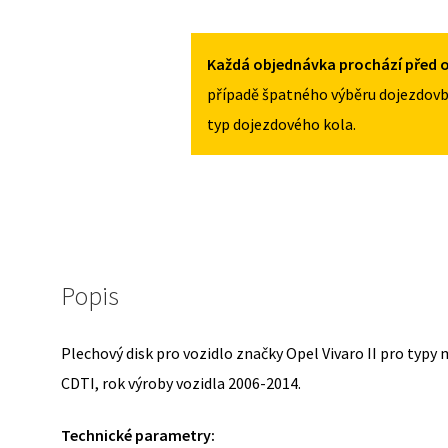
PRO
OPEL
VIVARO
Každá objednávka prochází před o
II
případě špatného výběru dojezdovb
2006-
typ dojezdového kola.
2014
MNOŽSTVÍ
Popis
Plechový disk pro vozidlo značky Opel Vivaro II pro typy
CDTI, rok výroby vozidla 2006-2014.
Technické parametry: