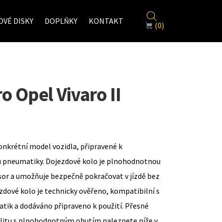
VÉ DISKY
DOPLŇKY
KONTAKT
(0)
o Opel Vivaro II
onkrétní model vozidla, připravené k
u pneumatiky. Dojezdové kolo je plnohodnotnou
sor a umožňuje bezpečně pokračovat v jízdě bez
zdové kolo je technicky ověřeno, kompatibilní s
ik a dodáváno připraveno k použití. Přesné
ilitu s plnohodnotným obutím naleznete níže v