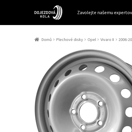
Zavolejte našemu expertov
Domů
Plechové disky
Opel
Vivaro II
2006-2