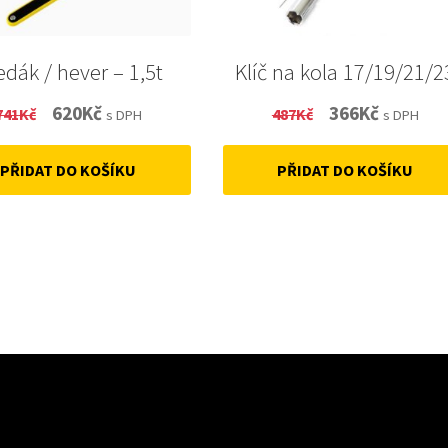
edák / hever – 1,5t
Klíč na kola 17/19/21/2
Original
Current
Original
Current
620
Kč
366
Kč
741
Kč
487
Kč
s DPH
s DPH
price
price
price
price
PŘIDAT DO KOŠÍKU
PŘIDAT DO KOŠÍKU
was:
is:
was:
is:
741Kč.
620Kč.
487Kč.
366Kč.