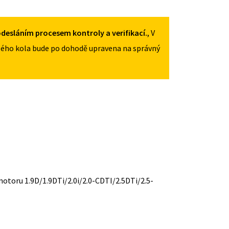
desláním procesem kontroly a verifikací.
, V
ého kola bude po dohodě upravena na správný
 motoru 1.9D/1.9DTi/2.0i/2.0-CDTI/2.5DTi/2.5-