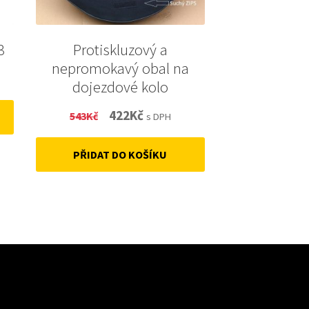
3
Protiskluzový a
nepromokavý obal na
dojezdové kolo
Original
Current
422
Kč
543
Kč
s DPH
price
price
PŘIDAT DO KOŠÍKU
was:
is:
543Kč.
422Kč.