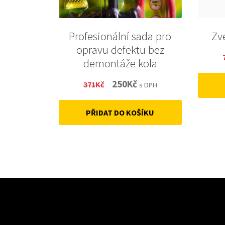
Profesionální sada pro
Zv
opravu defektu bez
demontáže kola
Original
Current
250
Kč
371
Kč
s DPH
price
price
PŘIDAT DO KOŠÍKU
was:
is:
371Kč.
250Kč.