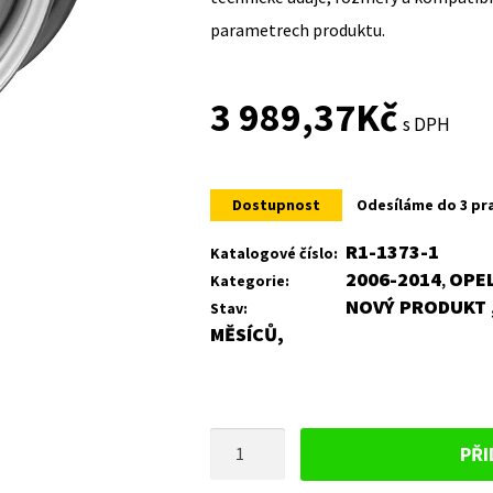
parametrech produktu.
3 989,37
Kč
s DPH
Dostupnost
Odesíláme do 3 pr
R1-1373-1
Katalogové číslo:
2006-2014
OPE
Kategorie:
,
NOVÝ PRODUKT ,
Stav:
MĚSÍCŮ,
PLECHOVÝ
PŘI
DISK