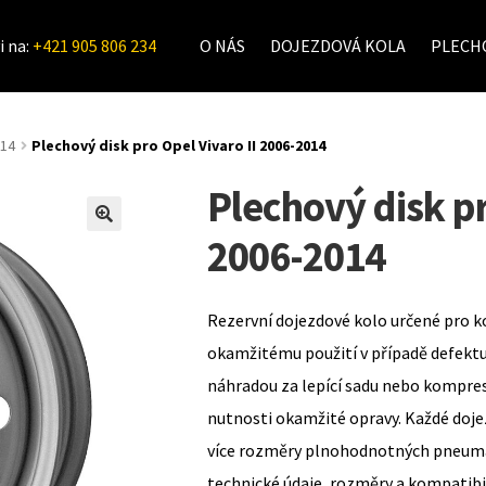
i na:
+421 905 806 234
O NÁS
DOJEZDOVÁ KOLA
PLECHO
014
Plechový disk pro Opel Vivaro II 2006-2014
Plechový disk pr
2006-2014
Rezervní dojezdové kolo určené pro k
okamžitému použití v případě defekt
náhradou za lepící sadu nebo kompre
nutnosti okamžité opravy. Každé doje
více rozměry plnohodnotných pneumat
technické údaje, rozměry a kompatib