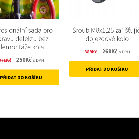
fesionální sada pro
Šroub M8x1,25 zajišťují
pravu defektu bez
dojezdové kolo
demontáže kola
Original
Current
268
Kč
389
Kč
s DPH
Original
Current
250
Kč
371
Kč
price
price
s DPH
price
price
PŘIDAT DO KOŠÍKU
was:
is:
PŘIDAT DO KOŠÍKU
was:
is:
389Kč.
268Kč.
371Kč.
250Kč.