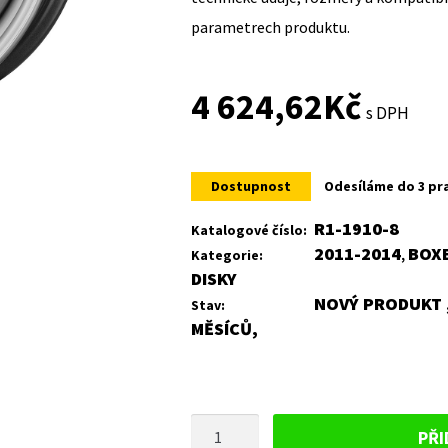
parametrech produktu.
4 624,62
Kč
s DPH
Dostupnost
Odesíláme do 3 pr
R1-1910-8
Katalogové číslo:
2011-2014
BOXE
Kategorie:
,
DISKY
NOVÝ PRODUKT ,
Stav:
MĚSÍCŮ,
PLECHOVÝ
PŘI