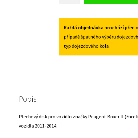
DISK
PRO
PEUGEOT
BOXER
Každá objednávka prochází před o
II
případě špatného výběru dojezdovb
(FACELIFT)
typ dojezdového kola.
2011-
2014
MNOŽSTVÍ
Popis
Plechový disk pro vozidlo značky Peugeot Boxer II (Facel
vozidla 2011-2014.