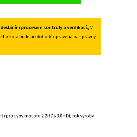
desláním procesem kontroly a verifikací.
, V
ého kola bude po dohodě upravena na správný
ift) pro typy motoru 2.2HDi/3.0HDi, rok výroby