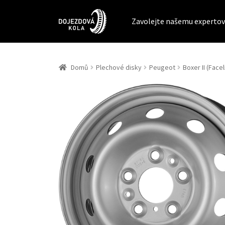
Zavolejte našemu expertov
Domů
Plechové disky
Peugeot
Boxer II (Faceli