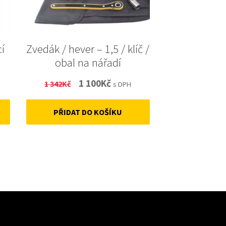
cí
Zvedák / hever – 1,5 / klíč /
obal na nářadí
Original
Current
1 100
Kč
1 342
Kč
s DPH
price
price
PŘIDAT DO KOŠÍKU
was:
is:
1
1
342Kč.
100Kč.