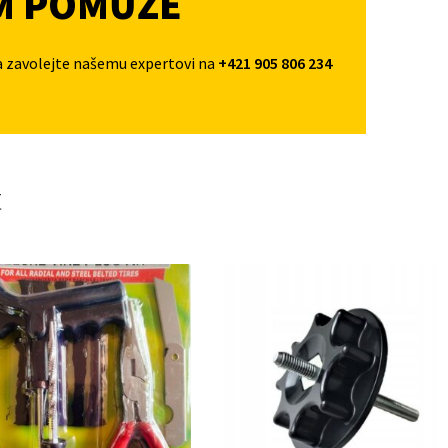
M POMŮŽE
a zavolejte našemu expertovi na
+421 905 806 234
t