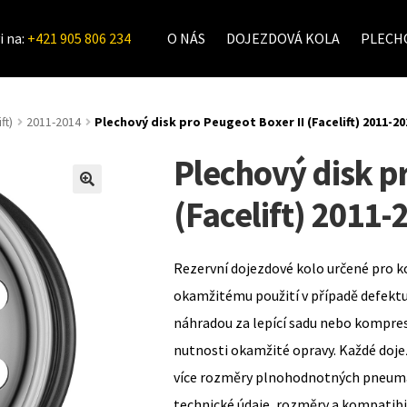
i na:
+421 905 806 234
O NÁS
DOJEZDOVÁ KOLA
PLECHO
ft)
2011-2014
Plechový disk pro Peugeot Boxer II (Facelift) 2011-20
Plechový disk p
(Facelift) 2011-
Rezervní dojezdové kolo určené pro k
okamžitému použití v případě defekt
náhradou za lepící sadu nebo kompre
nutnosti okamžité opravy. Každé doje
více rozměry plnohodnotných pneumat
technické údaje, rozměry a kompatib