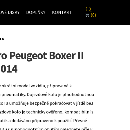
VÉ DISKY
DOPLŇKY
KONTAKT
(0)
14
ro Peugeot Boxer II
2014
onkrétní model vozidla, připravené k
u pneumatiky. Dojezdové kolo je plnohodnotnou
sor a umožňuje bezpečně pokračovat v jízdě bez
zdové kolo je technicky ověřeno, kompatibilní s
ik a dodáváno připraveno k použití. Přesné
ilitu s plnohodnotným obutím naleznete níže v