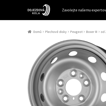
Zavolejte našemu expertov
Domů
Plechové disky
Peugeot
Boxer III
od 