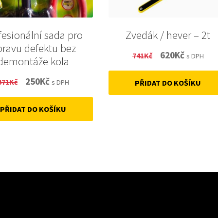
fesionální sada pro
Zvedák / hever – 2t
pravu defektu bez
Original
Current
620
Kč
741
Kč
s DPH
demontáže kola
price
price
Original
Current
250
Kč
371
Kč
s DPH
PŘIDAT DO KOŠÍKU
was:
is:
price
price
741Kč.
620Kč.
PŘIDAT DO KOŠÍKU
was:
is:
371Kč.
250Kč.