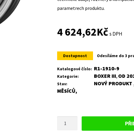
parametrech produktu.
4 624,62
Kč
s DPH
Dostupnost
Odesíláme do 3 pr
R1-1910-9
Katalogové číslo:
BOXER III
OD 20
Kategorie:
,
NOVÝ PRODUKT ,
Stav:
MĚSÍCŮ,
PLECHOVÝ
PŘI
DISK