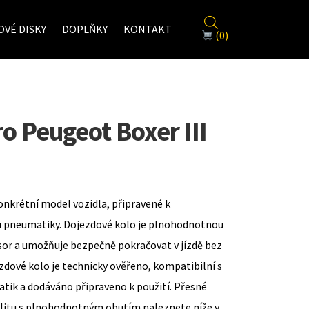
VÉ DISKY
DOPLŇKY
KONTAKT
(0)
o Peugeot Boxer III
onkrétní model vozidla, připravené k
u pneumatiky. Dojezdové kolo je plnohodnotnou
sor a umožňuje bezpečně pokračovat v jízdě bez
zdové kolo je technicky ověřeno, kompatibilní s
ik a dodáváno připraveno k použití. Přesné
ilitu s plnohodnotným obutím naleznete níže v