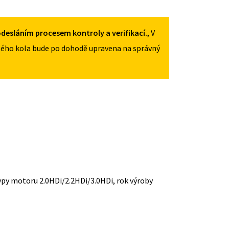
desláním procesem kontroly a verifikací.
, V
ého kola bude po dohodě upravena na správný
typy motoru 2.0HDi/2.2HDi/3.0HDi, rok výroby