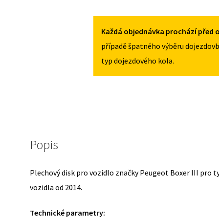
PRO
PEUGEOT
BOXER
Každá objednávka prochází před o
III
případě špatného výběru dojezdovb
OD
typ dojezdového kola.
2014
MNOŽSTVÍ
Popis
Plechový disk pro vozidlo značky Peugeot Boxer III pro 
vozidla od 2014.
Technické parametry: