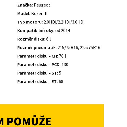
Značka:
Peugeot
Model:
Boxer III
Typ motoru:
2.0HDi/2.2HDi/3.0HDi
Kompatibilní roky:
od 2014
Rozměr disku:
6 J
Rozměr pneumatik:
215/75R16, 225/75R16
Parametr disku – CH:
78.1
Parametr disku – PCD:
130
Parametr disku – ST:
5
Parametr disku – ET:
68
M POMŮŽE