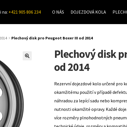
i na:
+421 905 806 234
O NÁS
DOJEZDOVÁ KOLA
PLECHO
2014
Plechový disk pro Peugeot Boxer III od 2014
Plechový disk pr
od 2014
Rezervní dojezdové kolo určené pro k
okamžitému použití v případě defekt
náhradou za lepící sadu nebo kompre
nutnosti okamžité opravy. Každé doje
více rozměry plnohodnotných pneumat
technické údaje, rozměry a kompatib