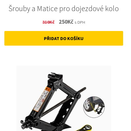
Šrouby a Matice pro dojezdové kolo
Original
Current
250
Kč
310
Kč
s DPH
price
price
PŘIDAT DO KOŠÍKU
was:
is:
310Kč.
250Kč.