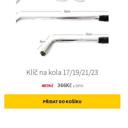
Klíč na kola 17/19/21/23
Original
Current
366
Kč
487
Kč
s DPH
price
price
PŘIDAT DO KOŠÍKU
was:
is:
487Kč.
366Kč.