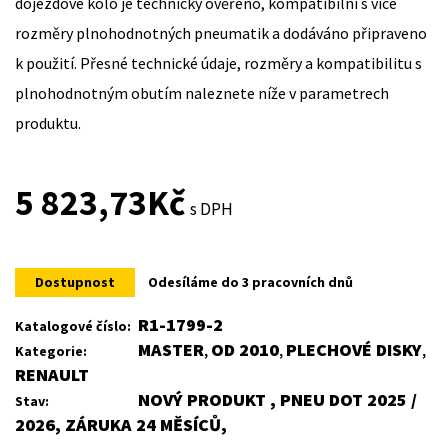
dojezdové kolo je technicky ověřeno, kompatibilní s více
rozměry plnohodnotných pneumatik a dodáváno připraveno
k použití. Přesné technické údaje, rozměry a kompatibilitu s
plnohodnotným obutím naleznete níže v parametrech
produktu.
5 823,73
Kč
s DPH
Dostupnost
Odesíláme do 3 pracovních dnů
R1-1799-2
Katalogové číslo:
MASTER
OD 2010
PLECHOVÉ DISKY
Kategorie:
,
,
,
RENAULT
NOVÝ PRODUKT , PNEU DOT 2025 /
Stav:
2026, ZÁRUKA 24 MĚSÍCŮ,