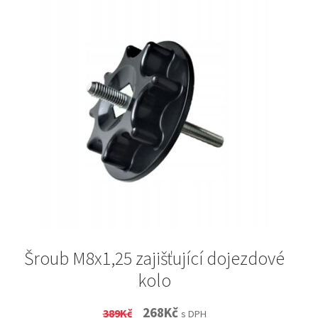
Šroub M8x1,25 zajišťující dojezdové
kolo
Original
Current
268
Kč
389
Kč
s DPH