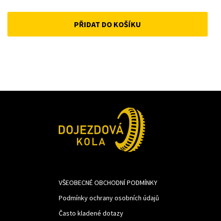
price
price
PŘIDAT DO KOŠÍKU
was:
is:
389Kč.
268Kč.
VŠEOBECNÉ OBCHODNÍ PODMÍNKY
Podmínky ochrany osobních údajů
Často kladené dotazy