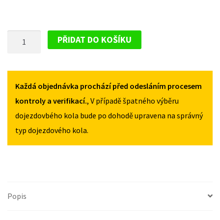
PLECHOVÝ
PŘIDAT DO KOŠÍKU
DISK
PRO
RENAULT
MASTER
Každá objednávka prochází před odesláním procesem
OD
kontroly a verifikací.
, V případě špatného výběru
2010
dojezdovbého kola bude po dohodě upravena na správný
MNOŽSTVÍ
typ dojezdového kola.
Popis