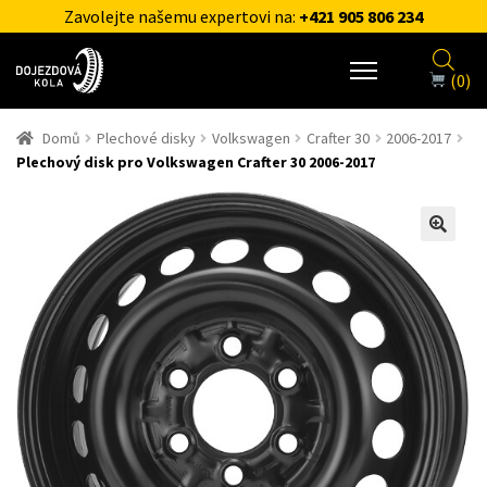
Zavolejte našemu expertovi na:
+421 905 806 234
(0)
Domů
Plechové disky
Volkswagen
Crafter 30
2006-2017
Plechový disk pro Volkswagen Crafter 30 2006-2017