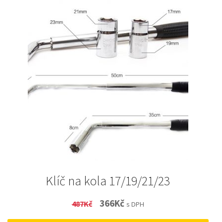
Klíč na kola 17/19/21/23
Original
Current
366
Kč
487
Kč
s DPH
price
price