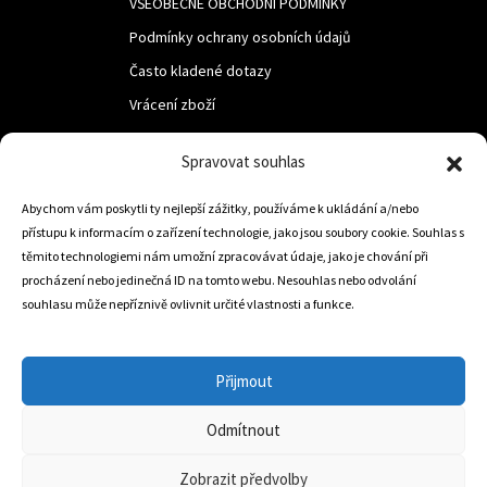
VŠEOBECNÉ OBCHODNÍ PODMÍNKY
Podmínky ochrany osobních údajů
Často kladené dotazy
Vrácení zboží
Spravovat souhlas
LUF s.r.o.
Nám. M.R.Štefanika 518,
Abychom vám poskytli ty nejlepší zážitky, používáme k ukládání a/nebo
přístupu k informacím o zařízení technologie, jako jsou soubory cookie. Souhlas s
Trstená 02801
těmito technologiemi nám umožní zpracovávat údaje, jako je chování při
procházení nebo jedinečná ID na tomto webu. Nesouhlas nebo odvolání
souhlasu může nepříznivě ovlivnit určité vlastnosti a funkce.
+421 905 806 234
info@dojezdovakola.com
Přijmout
Odmítnout
Slovenský Eshop
0
Zobrazit předvolby