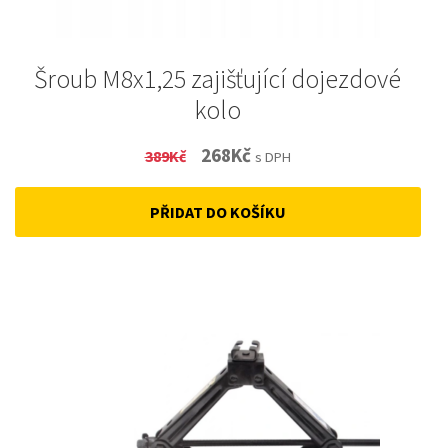
Šroub M8x1,25 zajišťující dojezdové
kolo
Original
Current
268
Kč
389
Kč
s DPH
price
price
PŘIDAT DO KOŠÍKU
was:
is:
389Kč.
268Kč.