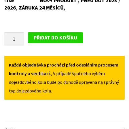
NOVÝ PRODUKT , PNEU DOT 2025 /
Stav:
2026, ZÁRUKA 24 MĚSÍCŮ,
PLECHOVÝ
PŘIDAT DO KOŠÍKU
DISK
PRO
VOLKSWAGEN
CRAFTER
Každá objednávka prochází před odesláním procesem
30
kontroly a verifikací.
, V případě špatného výběru
2006-
dojezdovbého kola bude po dohodě upravena na správný
2017
typ dojezdového kola.
MNOŽSTVÍ