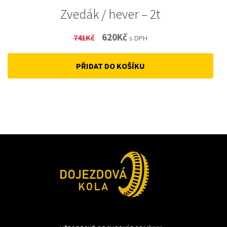
Zvedák / hever – 2t
Original
Current
620
Kč
741
Kč
s DPH
price
price
PŘIDAT DO KOŠÍKU
was:
is:
741Kč.
620Kč.