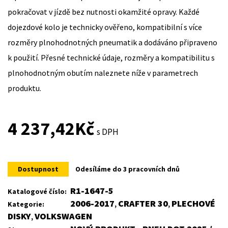
pokračovat v jízdě bez nutnosti okamžité opravy. Každé
dojezdové kolo je technicky ověřeno, kompatibilní s více
rozměry plnohodnotných pneumatik a dodáváno připraveno
k použití. Přesné technické údaje, rozměry a kompatibilitu s
plnohodnotným obutím naleznete níže v parametrech
produktu.
4 237,42
Kč
s DPH
Dostupnost
Odesíláme do 3 pracovních dnů
R1-1647-5
Katalogové číslo:
2006-2017
CRAFTER 30
PLECHOVÉ
Kategorie:
,
,
DISKY
VOLKSWAGEN
,