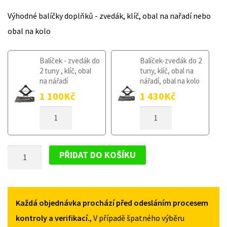
Výhodné balíčky doplňků - zvedák, klíč, obal na nařadí nebo
obal na kolo
Balíček - zvedák do
Balíček-zvedák do 2
2 tuny , klíč, obal
tuny, klíč, obal na
na nářadí
nářadí, obal na kolo
1 100
Kč
1 430
Kč
TOYOTA
TOYOTA
COROLLA
COROLLA
CROSS
CROSS
OD
OD
TOYOTA
2020
2020
PŘIDAT DO KOŠÍKU
135/80R17
135/80R17
COROLLA
MNOŽSTVÍ
MNOŽSTVÍ
CROSS
OD
2020
Každá objednávka prochází před odesláním procesem
135/80R17
kontroly a verifikací.
, V případě špatného výběru
MNOŽSTVÍ