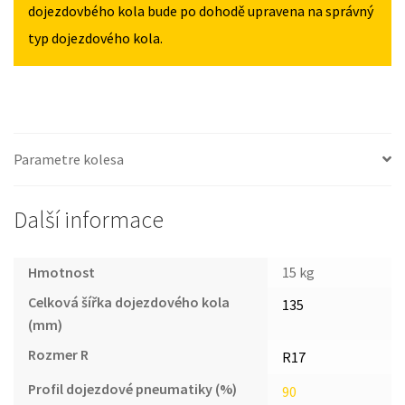
dojezdovbého kola bude po dohodě upravena na správný
typ dojezdového kola.
Parametre kolesa
Další informace
Hmotnost
15 kg
Celková šířka dojezdového kola
135
(mm)
Rozmer R
R17
Profil dojezdové pneumatiky (%)
90