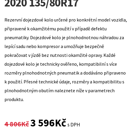
2020 135/80R17
Rezervní dojezdové kolo určené pro konkrétní model vozidla,
připravené k okamžitému použití v případě defektu
pneumatiky. Dojezdové kolo je plnohodnotnou náhradou za
lepící sadu nebo kompresor a umožňuje bezpečně
pokračovat v jízdě bez nutnosti okamžité opravy. Každé
dojezdové kolo je technicky ověřeno, kompatibilní s více
rozměry plnohodnotných pneumatik a dodáváno připraveno
k použití. Přesné technické údaje, rozměry a kompatibilitu s
plnohodnotným obutím naleznete níže v parametrech
produktu.
Original
Current
3 596
Kč
4 806
Kč
s DPH
price
price