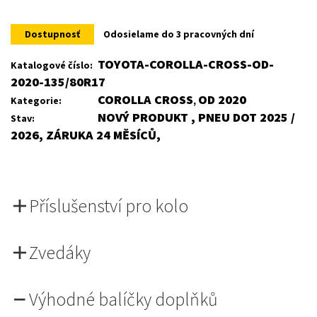
was:
is:
Dostupnosť
Odosielame do 3 pracovných dní
4
3
TOYOTA-COROLLA-CROSS-OD-
Katalogové číslo:
2020-135/80R17
806Kč.
596Kč.
COROLLA CROSS
OD 2020
Kategorie:
,
NOVÝ PRODUKT , PNEU DOT 2025 /
Stav:
2026, ZÁRUKA 24 MĚSÍCŮ,
Příslušenství pro kolo
Zvedáky
Výhodné balíčky doplňků