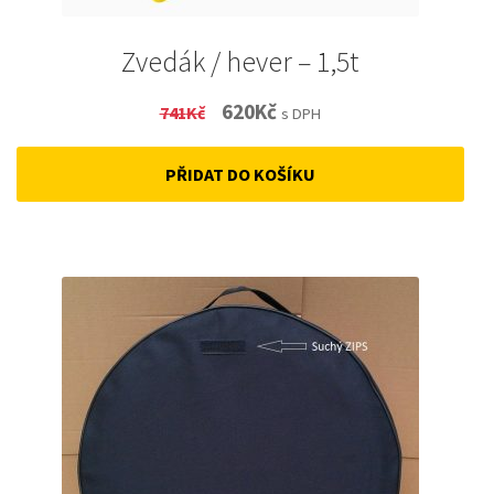
Zvedák / hever – 1,5t
Original
Current
620
Kč
741
Kč
s DPH
price
price
PŘIDAT DO KOŠÍKU
was:
is:
741Kč.
620Kč.