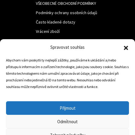
VŠEOBECNÉ OBCHODNÍ PODMÍNKY
Podmínky ochrany osobních údajů
Často kladené dotazy
Vrácení zboží
Spravovat souhlas
LUF s.r.o.
Nám. M.R.Štefanika 518,
Abychom vám poskytli ty nejlepší zážitky, používáme k ukládání a/nebo
přístupu k informacím o zařízení technologie, jako jsou soubory cookie. Souhlas s
Trstená 02801
těmito technologiemi nám umožní zpracovávat údaje, jako je chování při
procházení nebo jedinečná ID na tomto webu. Nesouhlas nebo odvolání
souhlasu může nepříznivě ovlivnit určité vlastnosti a funkce.
+421 905 806 234
info@dojezdovakola.com
Přijmout
Odmítnout
Slovenský Eshop
0