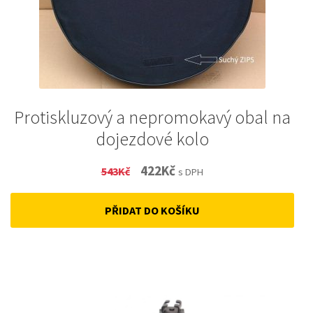
Protiskluzový a nepromokavý obal na
dojezdové kolo
Original
Current
422
Kč
543
Kč
s DPH
price
price
PŘIDAT DO KOŠÍKU
was:
is:
543Kč.
422Kč.