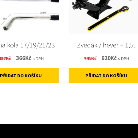
 na kola 17/19/21/23
Zvedák / hever – 1,5t
Original
Current
Original
Current
366
Kč
620
Kč
487
Kč
741
Kč
s DPH
s DPH
price
price
price
price
PŘIDAT DO KOŠÍKU
PŘIDAT DO KOŠÍKU
was:
is:
was:
is:
487Kč.
366Kč.
741Kč.
620Kč.