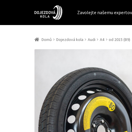
Zavolejte našemu expertov
Domů
Dojezdová kola
Audi
A4
od 2015 (B9)