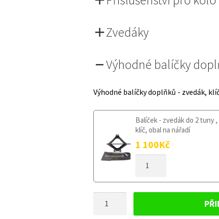
Zvedáky
Výhodné balíčky dop
Výhodné balíčky doplňků - zvedák, klí
Balíček - zvedák do 2 tuny ,
klíč, obal na nářadí
1 100
Kč
DOJAZDOVÉ
KOLESO
AUDI
A4
DOJAZDOVÉ
B9
PŘI
OD
KOLESO
2015