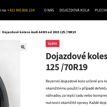
i na:
+421 905 806 234
O NÁS
DOJEZDOVÁ KOLA
PLECHO
Dojazdové koleso Audi A4 B9 od 2015 125 /70R19
SLEVA
Dojazdové koles
125 /70R19
Rezervní dojezdové kolo určené pro k
okamžitému použití v případě defekt
náhradou za lepící sadu nebo kompre
nutnosti okamžité opravy. Každé doje