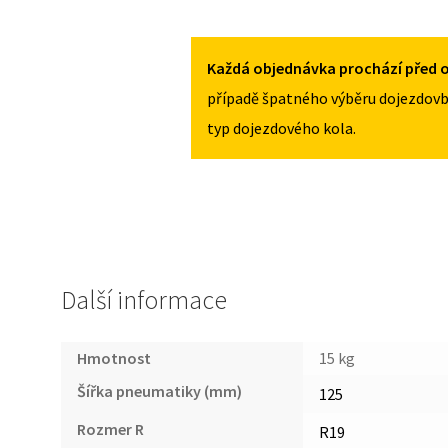
AUDI
125
A4
/70R19
B9
MNOŽSTVÍ
Každá objednávka prochází před o
OD
případě špatného výběru dojezdovb
2015
typ dojezdového kola.
125
/70R19
MNOŽSTVÍ
Další informace
Hmotnost
15 kg
Šířka pneumatiky (mm)
125
Rozmer R
R19