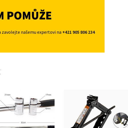
M POMŮŽE
a zavolejte našemu expertovi na
+421 905 806 234
t