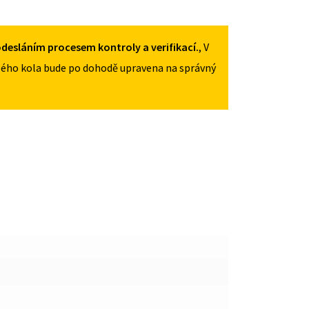
125
/70R19
MNOŽSTVÍ
desláním procesem kontroly a verifikací.
, V
ého kola bude po dohodě upravena na správný