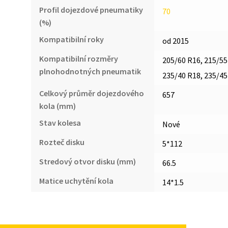
Profil dojezdové pneumatiky
70
(%)
Kompatibilní roky
od 2015
Kompatibilní rozměry
205/60 R16, 215/55
plnohodnotných pneumatik
235/40 R18, 235/45
Celkový průměr dojezdového
657
kola (mm)
Stav kolesa
Nové
Rozteč disku
5*112
Stredový otvor disku (mm)
66.5
Matice uchytění kola
14*1.5