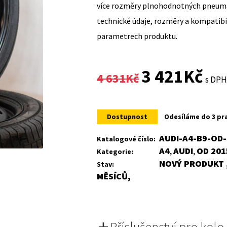
více rozměry plnohodnotných pneumat
technické údaje, rozměry a kompatib
parametrech produktu.
Original
Curr
3 421
Kč
4 631
Kč
s DP
price
price
was:
is:
Dostupnost
Odesíláme do 3 pr
4
3
AUDI-A4-B9-OD-
Katalogové číslo:
A4
AUDI
OD 201
Kategorie:
,
,
631Kč.
421K
NOVÝ PRODUKT ,
Stav:
MĚSÍCŮ,
Příslušenství pro kolo