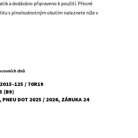
ik a dodáváno připraveno k použití. Přesné
ilitu s plnohodnotným obutím naleznete níže v
ent
H
acovních dnů
2015-125 / 70R19
5 (B9)
č.
 PNEU DOT 2025 / 2026, ZÁRUKA 24