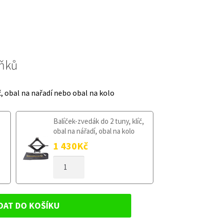
lňků
č, obal na nařadí nebo obal na kolo
Balíček-zvedák do 2 tuny, klíč,
obal na nářadí, obal na kolo
1 430
Kč
DOJAZDOVÉ
KOLESO
AUDI
A4
B9
DAT DO KOŠÍKU
OD
2015