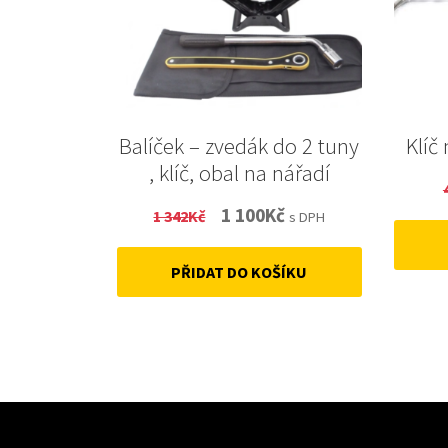
Balíček – zvedák do 2 tuny
Klíč
, klíč, obal na nářadí
Original
Current
1 100
Kč
1 342
Kč
s DPH
price
price
PŘIDAT DO KOŠÍKU
was:
is:
1
1
342Kč.
100Kč.