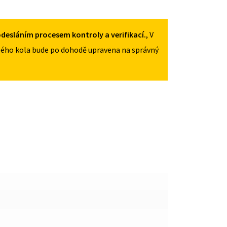
125/70R16
MNOŽSTVÍ
desláním procesem kontroly a verifikací.
, V
ého kola bude po dohodě upravena na správný