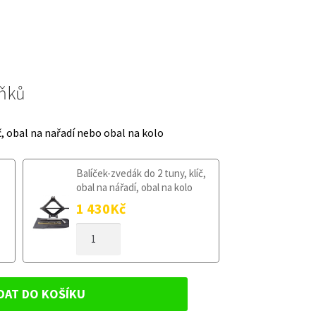
lňků
č, obal na nařadí nebo obal na kolo
Balíček-zvedák do 2 tuny, klíč,
obal na nářadí, obal na kolo
1 430
Kč
DOJEZDOVÉ
KOLO
AUDI
A6
C5
DAT DO KOŠÍKU
1997-
2004