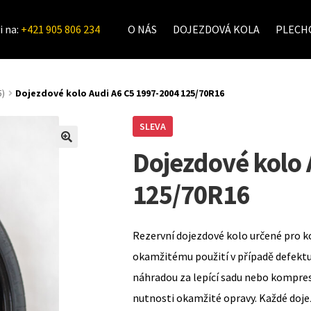
i na:
+421 905 806 234
O NÁS
DOJEZDOVÁ KOLA
PLECHO
5)
Dojezdové kolo Audi A6 C5 1997-2004 125/70R16
SLEVA
Dojezdové kolo 
125/70R16
Rezervní dojezdové kolo určené pro k
okamžitému použití v případě defekt
náhradou za lepící sadu nebo kompre
nutnosti okamžité opravy. Každé doje