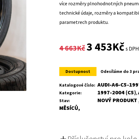
více rozměry plnohodnotných pneumat
technické údaje, rozměry a kompatib
parametrech produktu.
Original
Curr
3 453
Kč
4 663
Kč
s DP
price
price
was:
is:
Dostupnost
Odesíláme do 3 pr
4
3
AUDI-A6-C5-199
Katalogové číslo:
1997-2004 (C5)
Kategorie:
,
663Kč.
453K
NOVÝ PRODUKT ,
Stav:
MĚSÍCŮ,
Příslušenství pro kolo