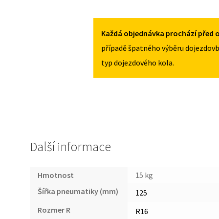
AUDI
125/70R16
A6
MNOŽSTVÍ
C5
Každá objednávka prochází před o
1997-
případě špatného výběru dojezdovb
2004
typ dojezdového kola.
125/70R16
MNOŽSTVÍ
Další informace
Hmotnost
15 kg
Šířka pneumatiky (mm)
125
Rozmer R
R16