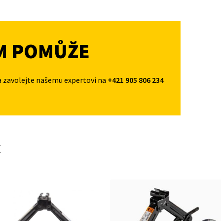
M POMŮŽE
a zavolejte našemu expertovi na
+421 905 806 234
t