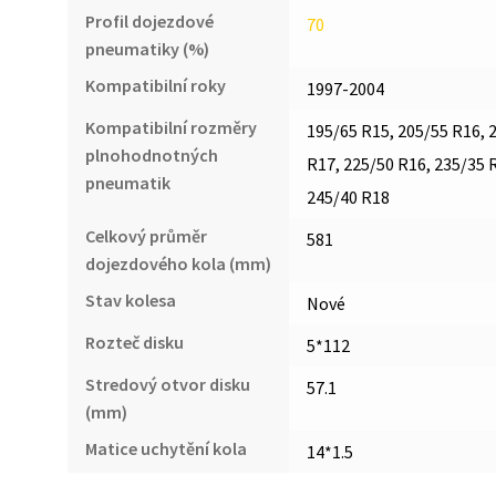
Profil dojezdové
70
pneumatiky (%)
Kompatibilní roky
1997-2004
Kompatibilní rozměry
195/65 R15, 205/55 R16, 
plnohodnotných
R17, 225/50 R16, 235/35 
pneumatik
245/40 R18
Celkový průměr
581
dojezdového kola (mm)
Stav kolesa
Nové
Rozteč disku
5*112
Stredový otvor disku
57.1
(mm)
Matice uchytění kola
14*1.5