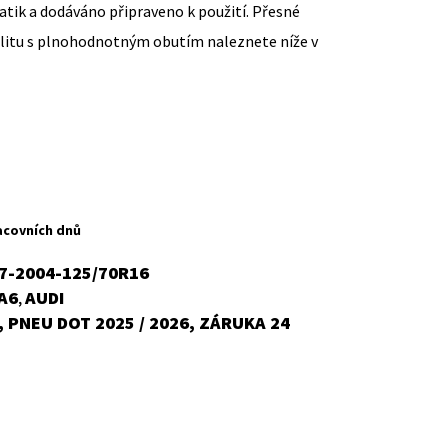
ik a dodáváno připraveno k použití. Přesné
ilitu s plnohodnotným obutím naleznete níže v
ent
H
acovních dnů
7-2004-125/70R16
A6
AUDI
,
č.
 PNEU DOT 2025 / 2026, ZÁRUKA 24