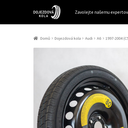
Zavolejte našemu expertov
Domů
Dojezdová kola
Audi
A6
1997-2004 (C