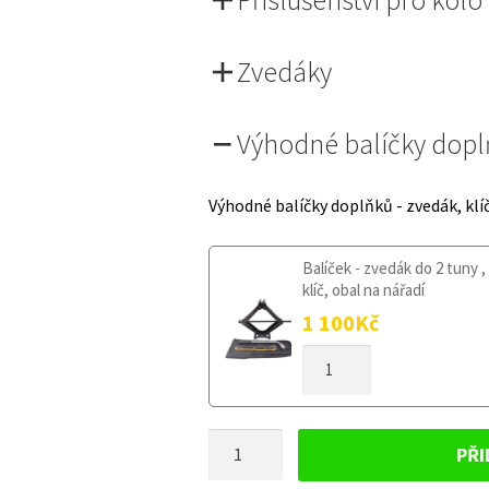
Zvedáky
Výhodné balíčky dop
Výhodné balíčky doplňků - zvedák, klí
Balíček - zvedák do 2 tuny ,
klíč, obal na nářadí
1 100
Kč
DOJEZDOVÉ
KOLO
AUDI
A6
DOJEZDOVÉ
C5
PŘI
1997-
KOLO
2004