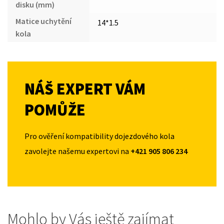
disku (mm)
Matice uchytění
14*1.5
kola
NÁŠ EXPERT VÁM
POMŮŽE
Pro ověření kompatibility dojezdového kola
zavolejte našemu expertovi na
+421 905 806 234
Mohlo by Vás ještě zajímat