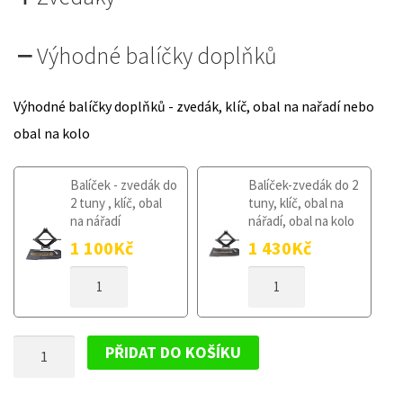
Výhodné balíčky doplňků
Výhodné balíčky doplňků - zvedák, klíč, obal na nařadí nebo
obal na kolo
Balíček - zvedák do
Balíček-zvedák do 2
2 tuny , klíč, obal
tuny, klíč, obal na
na nářadí
nářadí, obal na kolo
1 100
Kč
1 430
Kč
DOJAZDOVÉ
DOJAZDOVÉ
KOLESO
KOLESO
AUDI
AUDI
S8
S8
DOJAZDOVÉ
D3
D3
PŘIDAT DO KOŠÍKU
2006-
2006-
KOLESO
2010
2010
AUDI
125
125