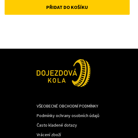
PŘIDAT DO KOŠÍKU
was:
is:
1
1
342Kč.
100Kč.
VŠEOBECNÉ OBCHODNÍ PODMÍNKY
Podmínky ochrany osobních údajů
Často kladené dotazy
Vrácení zboží