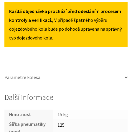
S8
/
/
D3
Každá objednávka prochází před odesláním procesem
70R19
70R19
MNOŽSTVÍ
MNOŽSTVÍ
2006-
kontroly a verifikací.
, V případě špatného výběru
2010
dojezdovbého kola bude po dohodě upravena na správný
125
typ dojezdového kola.
/
70R19
MNOŽSTVÍ
Parametre kolesa
Další informace
Hmotnost
15 kg
Šířka pneumatiky
125
(mm)