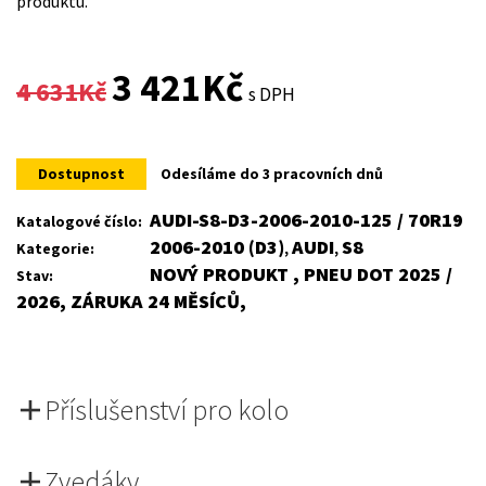
produktu.
Original
Current
3 421
Kč
4 631
Kč
s DPH
price
price
was:
is:
Dostupnost
Odesíláme do 3 pracovních dnů
4
3
AUDI-S8-D3-2006-2010-125 / 70R19
Katalogové číslo:
2006-2010 (D3)
AUDI
S8
Kategorie:
,
,
631Kč.
421Kč.
NOVÝ PRODUKT , PNEU DOT 2025 /
Stav:
2026, ZÁRUKA 24 MĚSÍCŮ,
Příslušenství pro kolo
Zvedáky