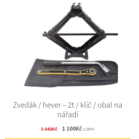
Zvedák / hever – 2t / klíč / obal na
nářadí
Original
Current
1 100
Kč
1 342
Kč
s DPH
price
price