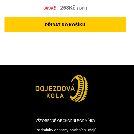
Original
Current
268
Kč
389
Kč
s DPH
price
price
PŘIDAT DO KOŠÍKU
was:
is:
389Kč.
268Kč.
VŠEOBECNÉ OBCHODNÍ PODMÍNKY
Podmínky ochrany osobních údajů