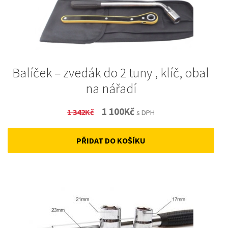
Balíček – zvedák do 2 tuny , klíč, obal
na nářadí
Original
Current
1 100
Kč
1 342
Kč
s DPH
price
price
PŘIDAT DO KOŠÍKU
was:
is:
1
1
342Kč.
100Kč.