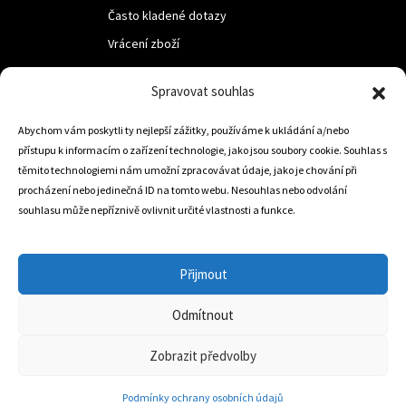
Často kladené dotazy
Vrácení zboží
Spravovat souhlas
LUF s.r.o.
Nám. M.R.Štefanika 518,
Abychom vám poskytli ty nejlepší zážitky, používáme k ukládání a/nebo
přístupu k informacím o zařízení technologie, jako jsou soubory cookie. Souhlas s
Trstená 02801
těmito technologiemi nám umožní zpracovávat údaje, jako je chování při
procházení nebo jedinečná ID na tomto webu. Nesouhlas nebo odvolání
souhlasu může nepříznivě ovlivnit určité vlastnosti a funkce.
+421 905 806 234
info@dojezdovakola.com
Přijmout
Odmítnout
Slovenský Eshop
0
Zobrazit předvolby
Podmínky ochrany osobních údajů