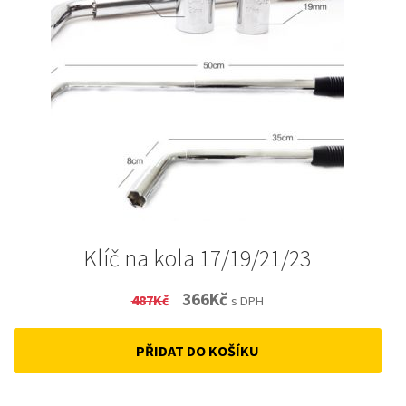
Klíč na kola 17/19/21/23
Original
Current
366
Kč
487
Kč
s DPH
price
price
PŘIDAT DO KOŠÍKU
was:
is:
487Kč.
366Kč.