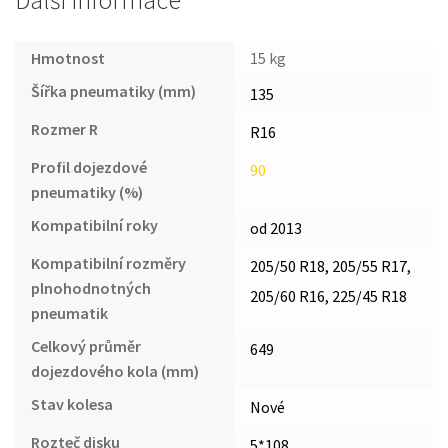
Další informace
Hmotnost
15 kg
Šířka pneumatiky (mm)
135
Rozmer R
R16
Profil dojezdové
90
pneumatiky (%)
Kompatibilní roky
od 2013
Kompatibilní rozměry
205/50 R18, 205/55 R17,
plnohodnotných
205/60 R16, 225/45 R18
pneumatik
Celkový průměr
649
dojezdového kola (mm)
Stav kolesa
Nové
Rozteč disku
5*108