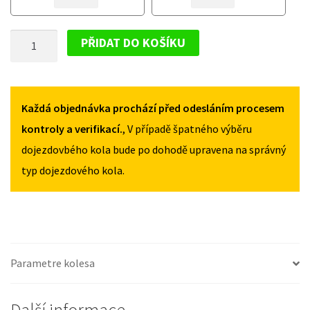
CITROEN
CITROEN
C4
C4
DOJEZDOVÉ
GRAND
GRAND
PŘIDAT DO KOŠÍKU
PICASSO
PICASSO
KOLO
II
II
CITROEN
OD
OD
C4
2013
2013
GRAND
Každá objednávka prochází před odesláním procesem
135/90R16
135/90R16
MNOŽSTVÍ
MNOŽSTVÍ
PICASSO
kontroly a verifikací.
, V případě špatného výběru
II
dojezdovbého kola bude po dohodě upravena na správný
OD
typ dojezdového kola.
2013
135/90R16
MNOŽSTVÍ
Parametre kolesa