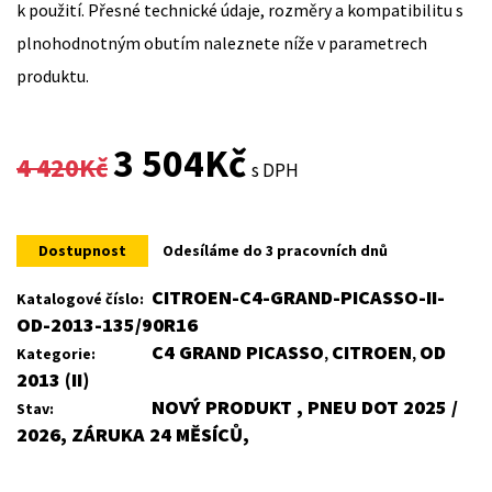
k použití. Přesné technické údaje, rozměry a kompatibilitu s
plnohodnotným obutím naleznete níže v parametrech
produktu.
Original
Current
3 504
Kč
4 420
Kč
s DPH
price
price
was:
is:
Dostupnost
Odesíláme do 3 pracovních dnů
4
3
CITROEN-C4-GRAND-PICASSO-II-
Katalogové číslo:
OD-2013-135/90R16
420Kč.
504Kč.
C4 GRAND PICASSO
CITROEN
OD
Kategorie:
,
,
2013 (II)
NOVÝ PRODUKT , PNEU DOT 2025 /
Stav:
2026, ZÁRUKA 24 MĚSÍCŮ,