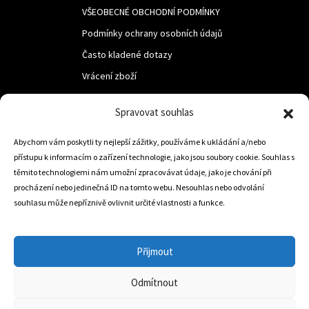
VŠEOBECNÉ OBCHODNÍ PODMÍNKY
Podmínky ochrany osobních údajů
Často kladené dotazy
Vrácení zboží
Spravovat souhlas
LUF s.r.o.
Nám. M.R.Štefanika 518,
Abychom vám poskytli ty nejlepší zážitky, používáme k ukládání a/nebo
přístupu k informacím o zařízení technologie, jako jsou soubory cookie. Souhlas s
Trstená 02801
těmito technologiemi nám umožní zpracovávat údaje, jako je chování při
procházení nebo jedinečná ID na tomto webu. Nesouhlas nebo odvolání
souhlasu může nepříznivě ovlivnit určité vlastnosti a funkce.
+421 905 806 234
info@dojezdovakola.com
Přijmout
Odmítnout
Slovenský Eshop
0