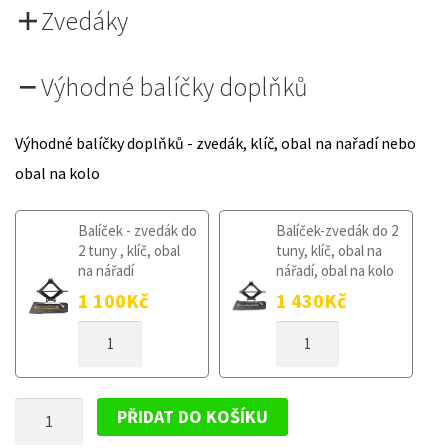
Zvedáky
Výhodné balíčky doplňků
Výhodné balíčky doplňků - zvedák, klíč, obal na nařadí nebo
obal na kolo
Balíček - zvedák do
Balíček-zvedák do 2
2 tuny , klíč, obal
tuny, klíč, obal na
na nářadí
nářadí, obal na kolo
1 100
Kč
1 430
Kč
DOJAZDOVÉ
DOJAZDOVÉ
KOLESO
KOLESO
CITROEN
CITROEN
C6
C6
DOJAZDOVÉ
2005-
2005-
PŘIDAT DO KOŠÍKU
2012
2012
KOLESO