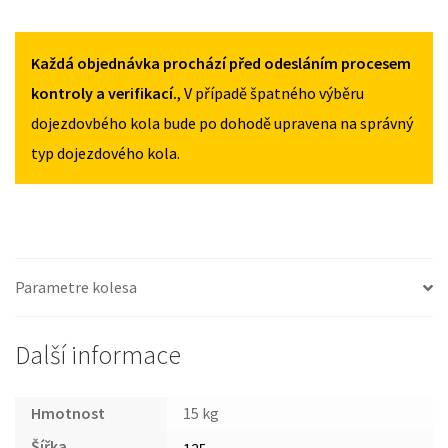
135
135
CITROEN
/
/
C6
80R17
80R17
2005-
Každá objednávka prochází před odesláním procesem
MNOŽSTVÍ
MNOŽSTVÍ
2012
kontroly a verifikací.
, V případě špatného výběru
135
dojezdovbého kola bude po dohodě upravena na správný
/
typ dojezdového kola.
80R17
MNOŽSTVÍ
Parametre kolesa
Další informace
Hmotnost
15 kg
Šířka