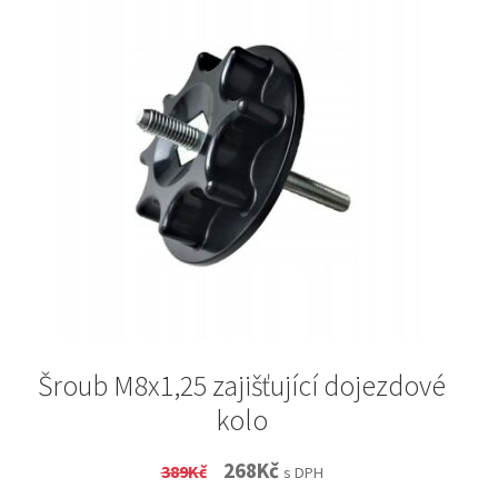
Šroub M8x1,25 zajišťující dojezdové
kolo
Original
Current
268
Kč
389
Kč
s DPH