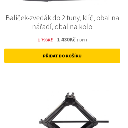
Balíček-zvedák do 2 tuny, klíč, obal na
nářadí, obal na kolo
Original
Current
1 430
Kč
1 793
Kč
s DPH
price
price
PŘIDAT DO KOŠÍKU
was:
is:
1
1
793Kč.
430Kč.