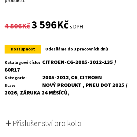
produktu.
Original
Current
3 596
Kč
4 806
Kč
s DPH
price
price
was:
is:
Dostupnost
Odesíláme do 3 pracovních dnů
4
3
CITROEN-C6-2005-2012-135 /
Katalogové číslo:
80R17
806Kč.
596Kč.
2005-2012
C6
CITROEN
Kategorie:
,
,
NOVÝ PRODUKT , PNEU DOT 2025 /
Stav:
2026, ZÁRUKA 24 MĚSÍCŮ,
Příslušenství pro kolo