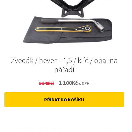
Zvedák / hever – 1,5 / klíč / obal na
nářadí
Original
Current
1 100
Kč
1 342
Kč
s DPH
price
price
PŘIDAT DO KOŠÍKU
was:
is:
1
1
342Kč.
100Kč.