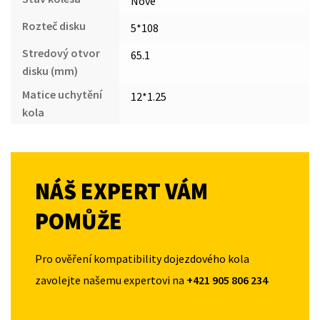
Nové
Rozteč disku
5*108
Stredový otvor
65.1
disku (mm)
Matice uchytění
12*1.25
kola
NÁŠ EXPERT VÁM
POMŮŽE
Pro ověření kompatibility dojezdového kola
zavolejte našemu expertovi na
+421 905 806 234