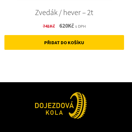
Zvedák / hever – 2t
Original
Current
620
Kč
741
Kč
s DPH
price
price
PŘIDAT DO KOŠÍKU
was:
is:
741Kč.
620Kč.