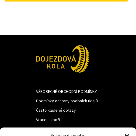
310Kč.
250Kč.
VŠEOBECNÉ OBCHODNÍ PODMÍNKY
Podmínky ochrany osobních údajů
Často kladené dotazy
Vrácení zboží
Spravovat souhlas