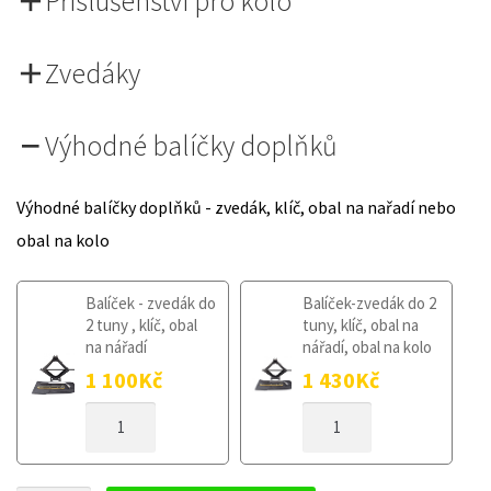
Příslušenství pro kolo
Zvedáky
Výhodné balíčky doplňků
Výhodné balíčky doplňků - zvedák, klíč, obal na nařadí nebo
obal na kolo
Balíček - zvedák do
Balíček-zvedák do 2
2 tuny , klíč, obal
tuny, klíč, obal na
na nářadí
nářadí, obal na kolo
1 100
Kč
1 430
Kč
DOJEZDOVÉ
DOJEZDOVÉ
KOLO
KOLO
DACIA
DACIA
SANDERO
SANDERO