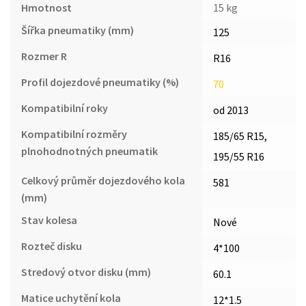
Hmotnost
15 kg
Šířka pneumatiky (mm)
125
Rozmer R
R16
Profil dojezdové pneumatiky (%)
70
Kompatibilní roky
od 2013
Kompatibilní rozměry
185/65 R15,
plnohodnotných pneumatik
195/55 R16
Celkový průměr dojezdového kola
581
(mm)
Stav kolesa
Nové
Rozteč disku
4*100
Stredový otvor disku (mm)
60.1
Matice uchytění kola
12*1.5