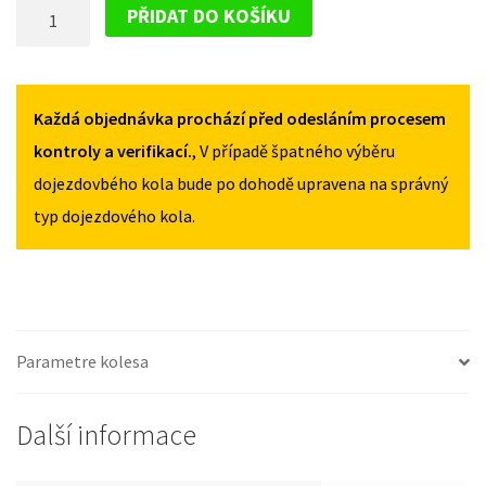
DOJEZDOVÉ
II
II
PŘIDAT DO KOŠÍKU
OD
OD
KOLO
2013
2013
DACIA
125/70R16
125/70R16
SANDERO
MNOŽSTVÍ
MNOŽSTVÍ
II
Každá objednávka prochází před odesláním procesem
OD
kontroly a verifikací.
, V případě špatného výběru
2013
dojezdovbého kola bude po dohodě upravena na správný
125/70R16
typ dojezdového kola.
MNOŽSTVÍ
Parametre kolesa
Další informace