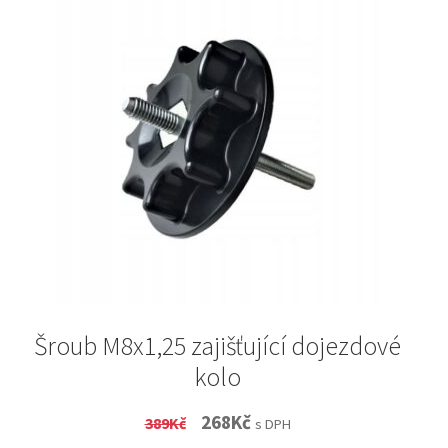
Šroub M8x1,25 zajišťující dojezdové
kolo
Original
Current
268
Kč
389
Kč
s DPH