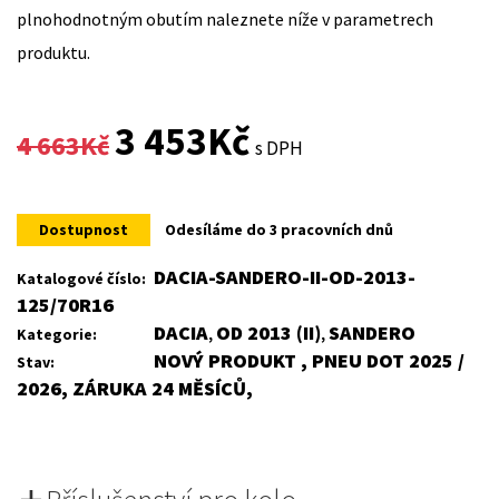
plnohodnotným obutím naleznete níže v parametrech
produktu.
Original
Current
3 453
Kč
4 663
Kč
s DPH
price
price
was:
is:
Dostupnost
Odesíláme do 3 pracovních dnů
4
3
DACIA-SANDERO-II-OD-2013-
Katalogové číslo:
125/70R16
663Kč.
453Kč.
DACIA
OD 2013 (II)
SANDERO
Kategorie:
,
,
NOVÝ PRODUKT , PNEU DOT 2025 /
Stav:
2026, ZÁRUKA 24 MĚSÍCŮ,