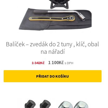
Balíček – zvedák do 2 tuny , klíč, obal
na nářadí
Original
Current
1 100
Kč
1 342
Kč
s DPH
price
price
PŘIDAT DO KOŠÍKU
was:
is:
1
1
342Kč.
100Kč.