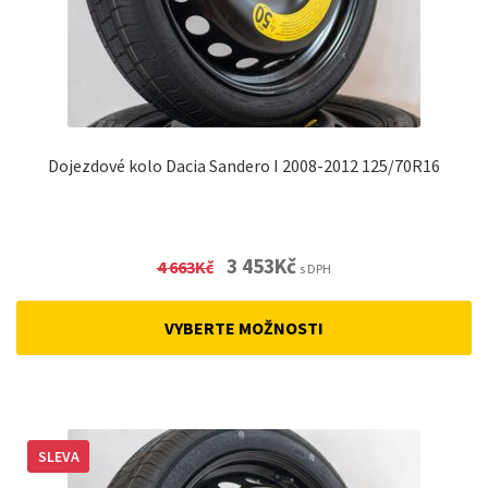
Dojezdové kolo Dacia Sandero I 2008-2012 125/70R16
Original
Current
3 453
Kč
4 663
Kč
s DPH
price
price
was:
is:
VYBERTE MOŽNOSTI
4
3
663Kč.
453Kč.
SLEVA