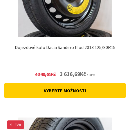
Dojezdové kolo Dacia Sandero II od 2013 125/80R15
Original
Current
3 616,69
Kč
4 848,01
Kč
s DPH
price
price
was:
is:
VYBERTE MOŽNOSTI
4
3
848,01Kč.
616,69Kč.
SLEVA