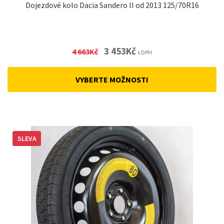
Dojezdové kolo Dacia Sandero II od 2013 125/70R16
Original
Current
3 453
Kč
4 663
Kč
s DPH
price
price
was:
is:
VYBERTE MOŽNOSTI
4
3
663Kč.
453Kč.
SLEVA