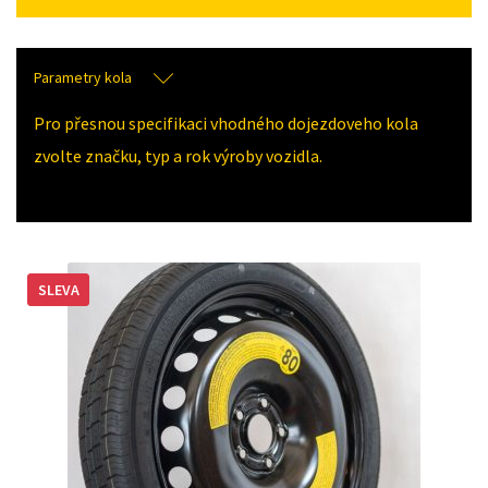
Parametry kola
Pro přesnou specifikaci vhodného dojezdoveho kola
zvolte značku, typ a rok výroby vozidla.
SLEVA