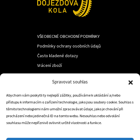
VŠEOBECNÉ OBCHODNÍ PODMÍNKY
Podmínky ochrany osobních údajů
Často kladené dotazy
Vrácení zboží
Spravovat souhlas
LUF s.r.o.
Abychom vám poskytli ty nejlepší zážitky, používáme k ukládání a/nebo
Nám. M.R.Štefanika 518,
přístupu k informacím o zařízení technologie, jako jsou soubory cookie. Souhlas s
Trstená 02801
těmito technologiemi nám umožní zpracovávat údaje, jako je chování při
procházení nebo jedinečná ID na tomto webu. Nesouhlas nebo odvolání
souhlasu může nepříznivě ovlivnit určité vlastnosti a funkce.
+421 905 806 234