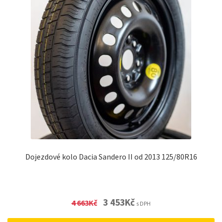
Dojezdové kolo Dacia Sandero II od 2013 125/80R16
Original
Current
3 453
Kč
4 663
Kč
s DPH
price
price