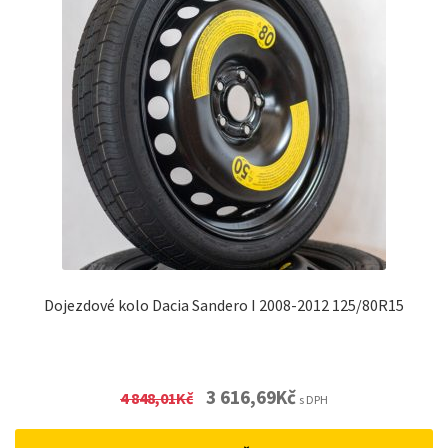
Dojezdové kolo Dacia Sandero I 2008-2012 125/80R15
Original
Current
3 616,69
Kč
4 848,01
Kč
s DPH
price
price
was:
is: