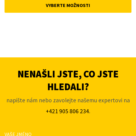
was:
is:
VYBERTE MOŽNOSTI
4
3
663Kč.
453Kč.
NENAŠLI JSTE, CO JSTE
HLEDALI?
napište nám nebo zavolejte našemu expertovi na
+421 905 806 234
.
VAŠE JMÉNO