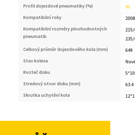
Profil dojezdové pneumatiky (%)
90
Kompatibilní roky
2008
Kompatibilní rozměry plnohodnotných
215/
pneumatik
235/
Celkový průměr dojezdového kola (mm)
649
Stav kolesa
Nov
Rozteč disku
5*10
Stredový otvor disku (mm)
63.4
Skrutka uchytění kola
12*1