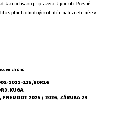
ik a dodáváno připraveno k použití. Přesné
ilitu s plnohodnotným obutím naleznete níže v
ent
H
acovních dnů
008-2012-135/90R16
ORD
KUGA
,
č.
 PNEU DOT 2025 / 2026, ZÁRUKA 24