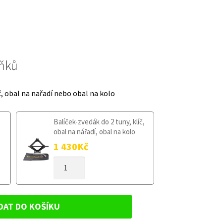
lňků
č, obal na nařadí nebo obal na kolo
Balíček-zvedák do 2 tuny, klíč,
obal na nářadí, obal na kolo
1 430
Kč
DOJEZDOVÉ
KOLO
FORD
KUGA
I
DAT DO KOŠÍKU
2008-
2012