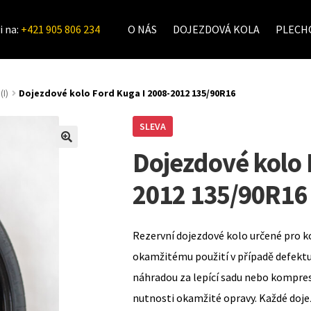
i na:
+421 905 806 234
O NÁS
DOJEZDOVÁ KOLA
PLECHO
(I)
Dojezdové kolo Ford Kuga I 2008-2012 135/90R16
SLEVA
Dojezdové kolo 
2012 135/90R16
Rezervní dojezdové kolo určené pro k
okamžitému použití v případě defekt
náhradou za lepící sadu nebo kompre
nutnosti okamžité opravy. Každé doje