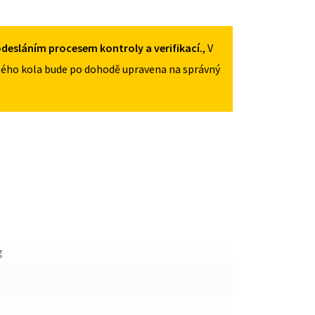
135/90R16
MNOŽSTVÍ
desláním procesem kontroly a verifikací.
, V
ého kola bude po dohodě upravena na správný
g