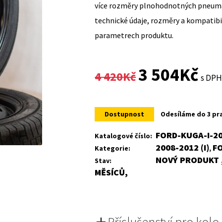
více rozměry plnohodnotných pneumat
technické údaje, rozměry a kompatib
parametrech produktu.
Original
Curr
3 504
Kč
4 420
Kč
s DP
price
price
was:
is:
Dostupnost
Odesíláme do 3 pr
4
3
FORD-KUGA-I-2
Katalogové číslo:
2008-2012 (I)
F
Kategorie:
,
420Kč.
504K
NOVÝ PRODUKT ,
Stav:
MĚSÍCŮ,
Příslušenství pro kolo