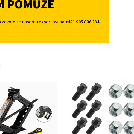
M POMŮŽE
a zavolejte našemu expertovi na
+421 905 806 234
t