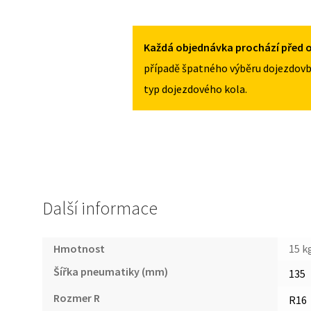
FORD
135/90R16
KUGA
MNOŽSTVÍ
I
Každá objednávka prochází před o
2008-
případě špatného výběru dojezdovb
2012
typ dojezdového kola.
135/90R16
MNOŽSTVÍ
Další informace
Hmotnost
15 k
Šířka pneumatiky (mm)
135
Rozmer R
R16