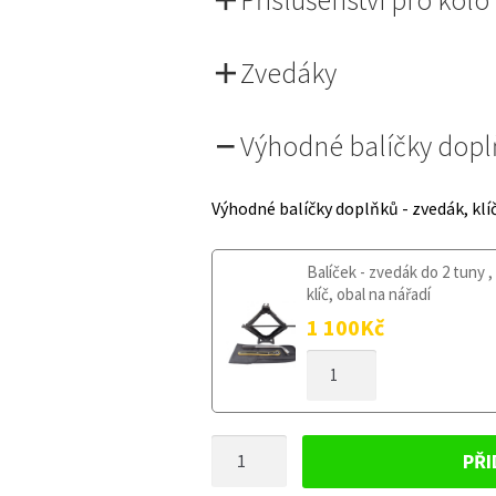
Zvedáky
Výhodné balíčky dop
Výhodné balíčky doplňků - zvedák, klí
Balíček - zvedák do 2 tuny ,
klíč, obal na nářadí
1 100
Kč
DOJEZDOVÉ
KOLO
FORD
KUGA
DOJEZDOVÉ
I
PŘI
2008-
KOLO
2012