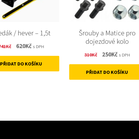
edák / hever – 1,5t
Šrouby a Matice pro
dojezdové kolo
Original
Current
620
Kč
741
Kč
s DPH
Original
Current
250
Kč
price
price
310
Kč
s DPH
price
price
PŘIDAT DO KOŠÍKU
was:
is:
PŘIDAT DO KOŠÍKU
was:
is:
741Kč.
620Kč.
310Kč.
250Kč.