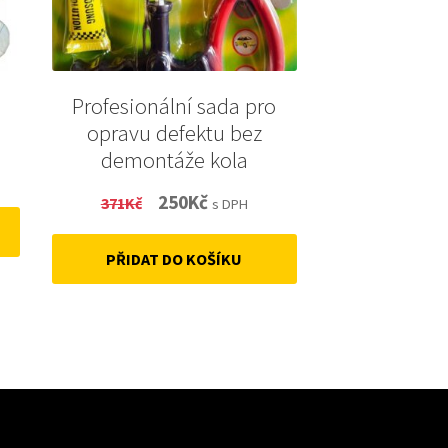
Profesionální sada pro
opravu defektu bez
demontáže kola
Original
Current
250
Kč
371
Kč
s DPH
price
price
PŘIDAT DO KOŠÍKU
was:
is:
371Kč.
250Kč.