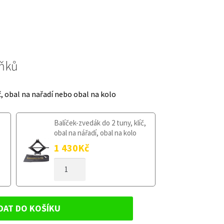
lňků
č, obal na nařadí nebo obal na kolo
Balíček-zvedák do 2 tuny, klíč,
obal na nářadí, obal na kolo
1 430
Kč
DOJEZDOVÉ
KOLO
FORD
TOURNEO
COURIER
DAT DO KOŠÍKU
OD
2014