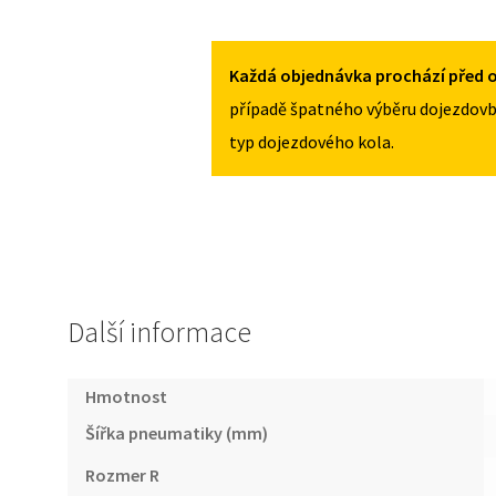
FORD
125/70R16
TOURNEO
MNOŽSTVÍ
COURIER
Každá objednávka prochází před o
OD
případě špatného výběru dojezdovb
2014
typ dojezdového kola.
125/70R16
MNOŽSTVÍ
Další informace
Hmotnost
Šířka pneumatiky (mm)
Rozmer R