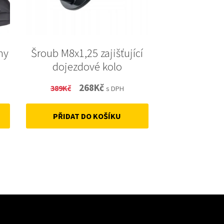
ny
Šroub M8x1,25 zajišťující
dojezdové kolo
t
Original
Current
268
Kč
389
Kč
s DPH
price
price
PŘIDAT DO KOŠÍKU
was:
is:
389Kč.
268Kč.