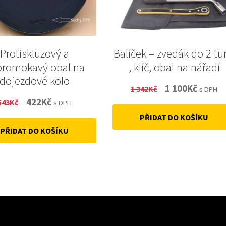
Protiskluzový a
Balíček – zvedák do 2 tu
promokavý obal na
, klíč, obal na nářadí
dojezdové kolo
Original
Curren
1 100
Kč
1 342
Kč
s DPH
Original
Current
422
Kč
543
Kč
price
price
s DPH
price
price
PŘIDAT DO KOŠÍKU
was:
is:
PŘIDAT DO KOŠÍKU
was:
is:
1
1
543Kč.
422Kč.
342Kč.
100Kč.