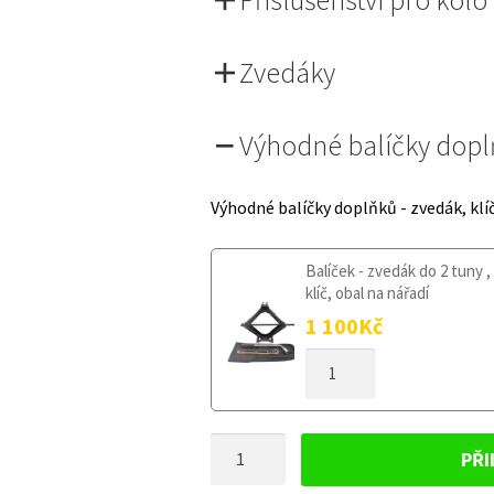
Zvedáky
Výhodné balíčky dop
Výhodné balíčky doplňků - zvedák, klí
Balíček - zvedák do 2 tuny ,
klíč, obal na nářadí
1 100
Kč
DOJEZDOVÉ
KOLO
FORD
TOURNEO
DOJEZDOVÉ
COURIER
PŘI
OD
KOLO
2014