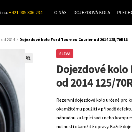
i na:
+421 905 806 234
O NÁS
DOJEZDOVÁ KOLA
PLECHO
od 2014
Dojezdové kolo Ford Tourneo Courier od 2014 125/70R16
SLEVA
Dojezdové kolo 
od 2014 125/70
Rezervní dojezdové kolo určené pro k
okamžitému použití v případě defekt
náhradou za lepící sadu nebo kompre
nutnosti okamžité opravy. Každé doje