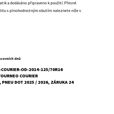
ik a dodáváno připraveno k použití. Přesné
ilitu s plnohodnotným obutím naleznete níže v
ent
H
acovních dnů
COURIER-OD-2014-125/70R16
TOURNEO COURIER
č.
 PNEU DOT 2025 / 2026, ZÁRUKA 24