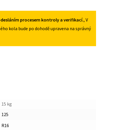
125/70R16
MNOŽSTVÍ
desláním procesem kontroly a verifikací.
, V
ého kola bude po dohodě upravena na správný
15 kg
125
R16