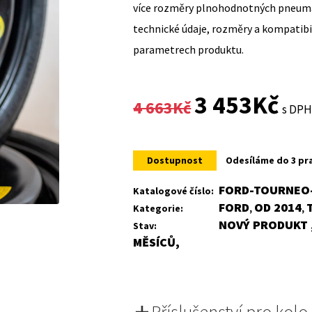
více rozměry plnohodnotných pneumat
technické údaje, rozměry a kompatib
parametrech produktu.
Original
Curr
3 453
Kč
4 663
Kč
s DP
price
price
was:
is:
Dostupnost
Odesíláme do 3 pr
4
3
FORD-TOURNEO-
Katalogové číslo:
FORD
OD 2014
Kategorie:
,
,
663Kč.
453K
NOVÝ PRODUKT ,
Stav:
MĚSÍCŮ,
Příslušenství pro kolo