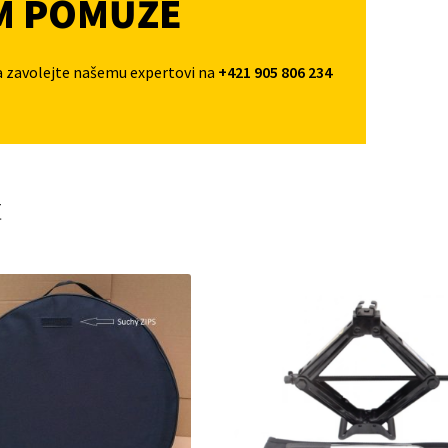
M POMŮŽE
a zavolejte našemu expertovi na
+421 905 806 234
t