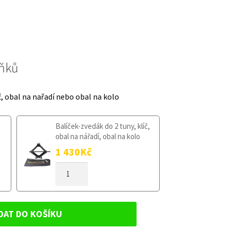
lňků
č, obal na nařadí nebo obal na kolo
Balíček-zvedák do 2 tuny, klíč,
obal na nářadí, obal na kolo
1 430
Kč
DOJEZDOVÉ
KOLO
JAGUAR
S-
TYPE
DAT DO KOŠÍKU
1999-
2008