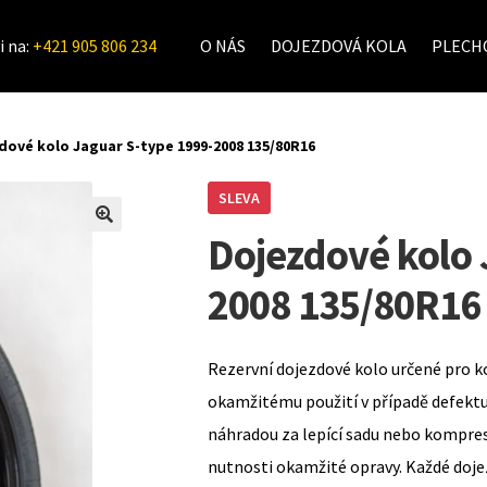
i na:
+421 905 806 234
O NÁS
DOJEZDOVÁ KOLA
PLECHO
dové kolo Jaguar S-type 1999-2008 135/80R16
SLEVA
Dojezdové kolo 
2008 135/80R16
Rezervní dojezdové kolo určené pro k
okamžitému použití v případě defekt
náhradou za lepící sadu nebo kompre
nutnosti okamžité opravy. Každé doje