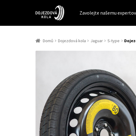
Zavolejte našemu expertov
Domů
Dojezdová kola
Jaguar
S-type
Dojez