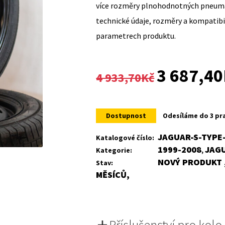
více rozměry plnohodnotných pneumat
technické údaje, rozměry a kompatib
parametrech produktu.
Original
3 687,40
4 933,70
Kč
price
was:
Dostupnost
Odesíláme do 3 pr
4
JAGUAR-S-TYPE
Katalogové číslo:
1999-2008
JAG
Kategorie:
,
933,70Kč.
NOVÝ PRODUKT ,
Stav:
MĚSÍCŮ,
Příslušenství pro kolo