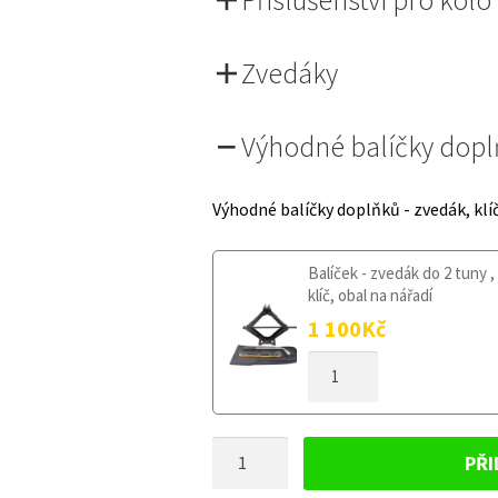
Zvedáky
Výhodné balíčky dop
Výhodné balíčky doplňků - zvedák, klí
Balíček - zvedák do 2 tuny ,
klíč, obal na nářadí
1 100
Kč
DOJEZDOVÉ
KOLO
JAGUAR
S-
DOJEZDOVÉ
TYPE
PŘI
1999-
KOLO
2008