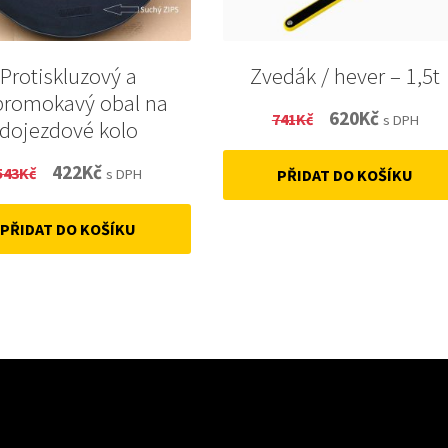
Protiskluzový a
Zvedák / hever – 1,5t
promokavý obal na
Original
Current
620
Kč
741
Kč
s DPH
dojezdové kolo
price
price
Original
Current
422
Kč
543
Kč
s DPH
PŘIDAT DO KOŠÍKU
was:
is:
price
price
741Kč.
620Kč.
PŘIDAT DO KOŠÍKU
was:
is:
543Kč.
422Kč.