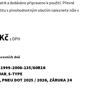
ik a dodáváno připraveno k použití. Přesné
ilitu s plnohodnotným obutím naleznete níže v
Current
Kč
s DPH
price
is:
acovních dnů
3
-1999-2008-135/80R16
UAR
S-TYPE
,
687,40Kč.
 PNEU DOT 2025 / 2026, ZÁRUKA 24