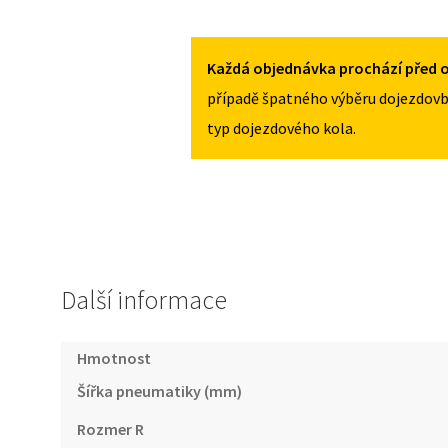
JAGUAR
135/80R16
S-
MNOŽSTVÍ
TYPE
Každá objednávka prochází před o
1999-
případě špatného výběru dojezdovb
2008
typ dojezdového kola.
135/80R16
MNOŽSTVÍ
Další informace
Hmotnost
Šířka pneumatiky (mm)
Rozmer R