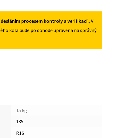
135/80R16
MNOŽSTVÍ
desláním procesem kontroly a verifikací.
, V
ého kola bude po dohodě upravena na správný
15 kg
135
R16