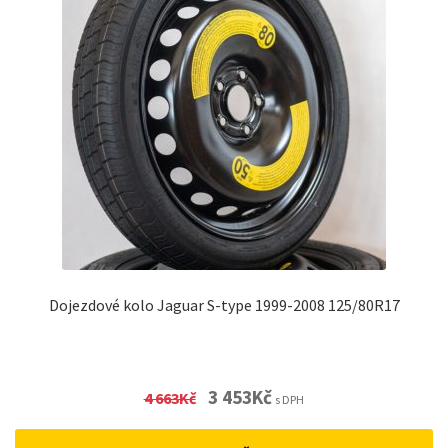
Dojezdové kolo Jaguar S-type 1999-2008 125/80R17
Original
Current
3 453
Kč
4 663
Kč
s DPH
price
price
was:
is: