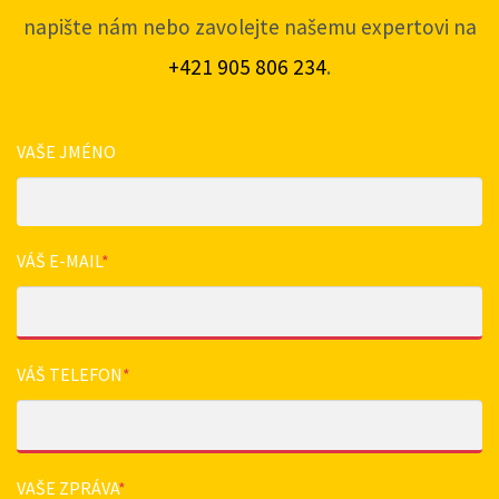
napište nám nebo zavolejte našemu expertovi na
+421 905 806 234
.
VAŠE JMÉNO
VÁŠ E-MAIL
*
VÁŠ TELEFON
*
VAŠE ZPRÁVA
*