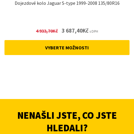
Dojezdové kolo Jaguar S-type 1999-2008 135/80R16
Original
Current
3 687,40
Kč
4 933,70
Kč
s DPH
price
price
was:
is:
VYBERTE MOŽNOSTI
4
3
933,70Kč.
687,40Kč.
NENAŠLI JSTE, CO JSTE
HLEDALI?