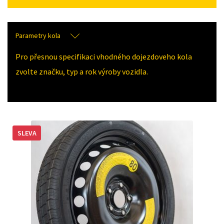
Parametry kola
Pro přesnou specifikaci vhodného dojezdoveho kola
zvolte značku, typ a rok výroby vozidla.
SLEVA