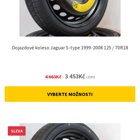
Dojazdové koleso Jaguar S-type 1999-2008 125 / 70R18
Original
Current
3 453
Kč
4 663
Kč
s DPH
price
price
was:
is:
VYBERTE MOŽNOSTI
4
3
663Kč.
453Kč.
SLEVA