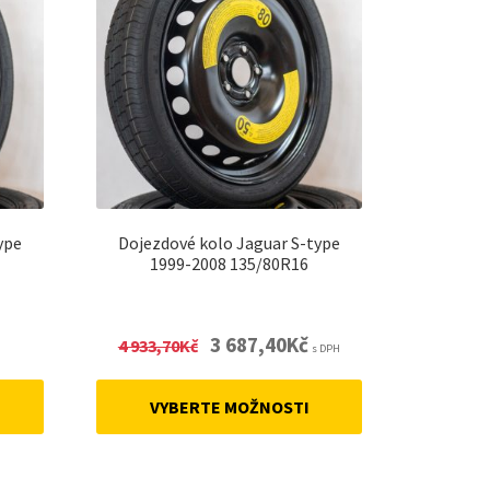
ype
Dojezdové kolo Jaguar S-type
1999-2008 135/80R16
nt
Original
Current
3 687,40
Kč
4 933,70
Kč
s DPH
price
price
was:
is:
VYBERTE MOŽNOSTI
4
3
.
933,70Kč.
687,40Kč.