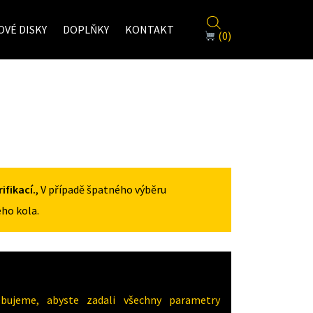
VÉ DISKY
DOPLŇKY
KONTAKT
(0)
fikací.
, V případě špatného výběru
ho kola.
ujeme, abyste zadali všechny parametry