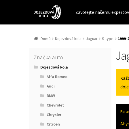
Zavolejte našemu expertov
Domů
Dojezdová kola
Jaguar
S-type
1999-
Ja
Značka auto
Dojezdová kola
Alfa Romeo
Každ
Audi
doje
BMW
Chevrolet
Para
Chrysler
Aby
Citroen