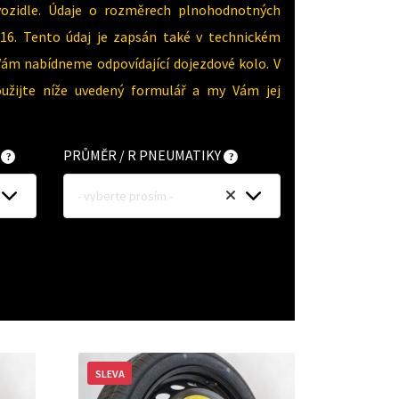
vozidle. Údaje o rozměrech plnohodnotných
16. Tento údaj je zapsán také v technickém
Vám nabídneme odpovídající dojezdové kolo. V
oužijte níže uvedený formulář a my Vám jej
Y
PRŮMĚR / R PNEUMATIKY
- vyberte prosím -
SLEVA