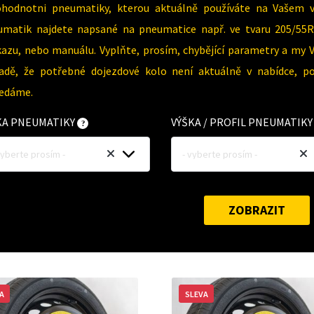
ohodnotni pneumatiky, kterou aktuálně používáte na Vašem 
umatik najdete napsané na pneumatice např. ve tvaru 205/55R
azu, nebo manuálu. Vyplňte, prosím, chybějící parametry a my 
padě, že potřebné dojezdové kolo není aktuálně v nabídce, p
ledáme.
KA PNEUMATIKY
VÝŠKA / PROFIL PNEUMATIK
vyberte prosím -
- vyberte prosím -
ZOBRAZIT
A
SLEVA