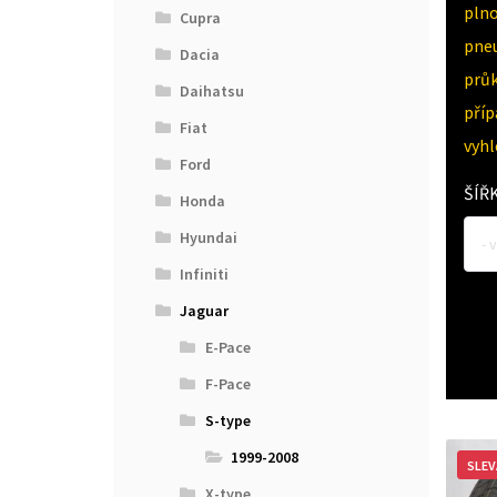
pln
Cupra
pne
Dacia
průk
Daihatsu
pří
Fiat
vyh
Ford
ŠÍŘ
Honda
Hyundai
- 
Infiniti
Jaguar
E-Pace
F-Pace
S-type
1999-2008
SLEV
X-type