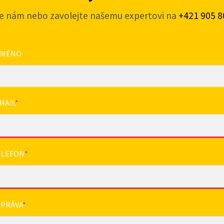
e nám nebo zavolejte našemu expertovi na
+421 905 8
JMÉNO
MAIL
*
ELEFON
*
ZPRÁVA
*