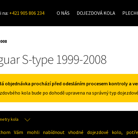
i na:
+421 905 806 234
O NÁS
DOJEZDOVÁ KOLA
PLECHO
2008
guar S-type 1999-2008
á objednávka prochází před odesláním procesem kontroly a veri
zdovbého kola bude po dohodě upravena na správný typ dojezdové
metry kola
chom Vám mohli nabídnout vhodné dojezdové kolo, potřeb