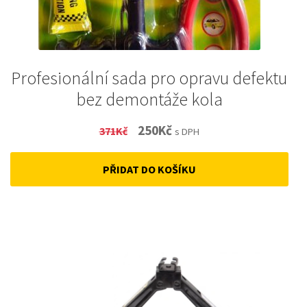
Profesionální sada pro opravu defektu
bez demontáže kola
Original
Current
250
Kč
371
Kč
s DPH
price
price
PŘIDAT DO KOŠÍKU
was:
is:
371Kč.
250Kč.