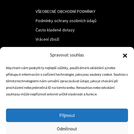
VŠEOBECNÉ OBCHODNÍ PODMÍNKY
Podmínky ochrany osobních údajů
Často kladené dotazy
Vrácení zboží
Spravovat souhlas
LUF s.r.o.
Nám. M.R.Štefanika 518,
Abychom vám poskytli ty nejlepší zážitky, používáme k ukládání a/nebo
přístupu k informacím o zařízení technologie, jako jsou soubory cookie. Souhlas s
Trstená 02801
těmito technologiemi nám umožní zpracovávat údaje, jako je chování při
procházení nebo jedinečná ID na tomto webu. Nesouhlas nebo odvolání
souhlasu může nepříznivě ovlivnit určité vlastnosti a funkce.
+421 905 806 234
info@dojezdovakola.com
Přijmout
Odmítnout