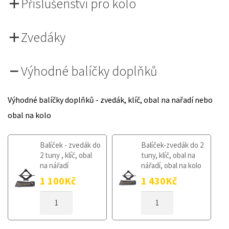
Příslušenství pro kolo
Zvedáky
Výhodné balíčky doplňků
Výhodné balíčky doplňků - zvedák, klíč, obal na nařadí nebo
obal na kolo
Balíček - zvedák do
Balíček-zvedák do 2
2 tuny , klíč, obal
tuny, klíč, obal na
na nářadí
nářadí, obal na kolo
1 100
Kč
1 430
Kč
DOJEZDOVÉ
DOJEZDOVÉ
KOLO
KOLO
MAZDA
MAZDA
2
2