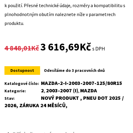
k použití. Přesné technické údaje, rozměry a kompatibilitu s
plnohodnotným obutím naleznete níže v parametrech
produktu.
Original
Current
3 616,69
Kč
4 848,01
Kč
s DPH
price
price
was:
is:
Dostupnost
Odesíláme do 3 pracovních dnů
4
3
MAZDA-2-I-2003-2007-125/80R15
Katalogové číslo:
2
2003-2007 (I)
MAZDA
Kategorie:
,
,
848,01Kč.
616,69Kč.
NOVÝ PRODUKT , PNEU DOT 2025 /
Stav:
2026, ZÁRUKA 24 MĚSÍCŮ,