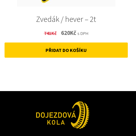
Zvedák / hever – 2t
Original
Current
620
Kč
741
Kč
s DPH
price
price
PŘIDAT DO KOŠÍKU
was:
is:
741Kč.
620Kč.