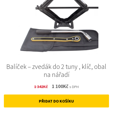
Balíček – zvedák do 2 tuny , klíč, obal
na nářadí
Original
Current
1 100
Kč
1 342
Kč
s DPH
price
price
PŘIDAT DO KOŠÍKU
was:
is:
1
1