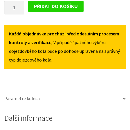
DOJEZDOVÉ
I
I
PŘIDAT DO KOŠÍKU
2003-
2003-
KOLO
2007
2007
MAZDA
125/80R15
125/80R15
2
MNOŽSTVÍ
MNOŽSTVÍ
I
Každá objednávka prochází před odesláním procesem
2003-
kontroly a verifikací.
, V případě špatného výběru
2007
dojezdovbého kola bude po dohodě upravena na správný
125/80R15
typ dojezdového kola.
MNOŽSTVÍ
Parametre kolesa
Další informace