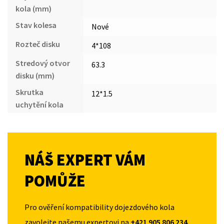
kola (mm)
Stav kolesa
Nové
Rozteč disku
4*108
Stredový otvor
63.3
disku (mm)
Skrutka
12*1.5
uchytění kola
NÁŠ EXPERT VÁM
POMŮŽE
Pro ověření kompatibility dojezdového kola
zavolejte našemu expertovi na
+421 905 806 234