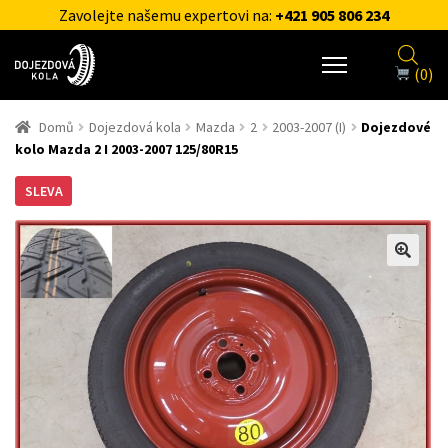
Zavolejte našemu expertovi na:
+421 905 806 234
(0)
Domů
Dojezdová kola
Mazda
2
2003-2007 (I)
Dojezdové
kolo Mazda 2 I 2003-2007 125/80R15
SLEVA