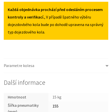
CX-
MNOŽSTVÍ
MNOŽSTVÍ
7
Každá objednávka prochází před odesláním procesem
OD
kontroly a verifikací.
, V případě špatného výběru
2007
dojezdovbého kola bude po dohodě upravena na správný
155/90R18
typ dojezdového kola.
MNOŽSTVÍ
Parametre kolesa
Další informace
Hmotnost
15 kg
Šířka pneumatiky
155
(mm)