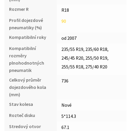
Rozmer R
R18
Profil dojezdové
90
pneumatiky (%)
Kompatibilní roky
od 2007
Kompatibilní
235/55 R19, 235/60 R18,
rozměry
245/45 R20, 255/50 R19,
plnohodnotných
255/55 R18, 275/40 R20
pneumatik
Celkový průměr
736
dojezdového kola
(mm)
Stav kolesa
Nové
Rozteč disku
5*114.3
Stredový otvor
67.1