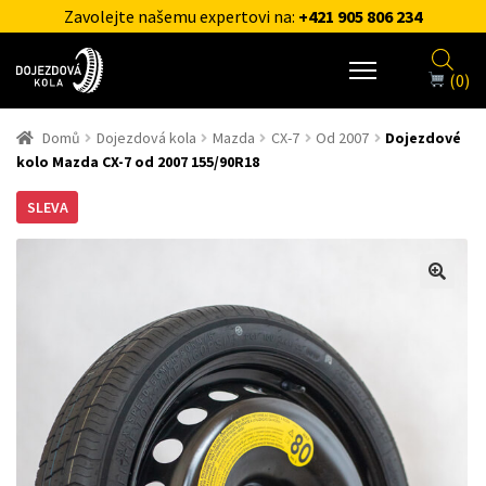
Zavolejte našemu expertovi na:
+421 905 806 234
(0)
Domů
Dojezdová kola
Mazda
CX-7
Od 2007
Dojezdové
kolo Mazda CX-7 od 2007 155/90R18
SLEVA