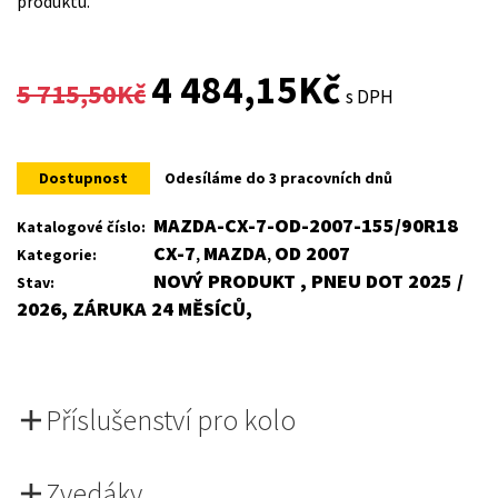
produktu.
Original
Current
4 484,15
Kč
5 715,50
Kč
s DPH
price
price
was:
is:
Dostupnost
Odesíláme do 3 pracovních dnů
5
4
MAZDA-CX-7-OD-2007-155/90R18
Katalogové číslo:
CX-7
MAZDA
OD 2007
Kategorie:
,
,
715,50Kč.
484,15Kč.
NOVÝ PRODUKT , PNEU DOT 2025 /
Stav:
2026, ZÁRUKA 24 MĚSÍCŮ,
Příslušenství pro kolo
Zvedáky