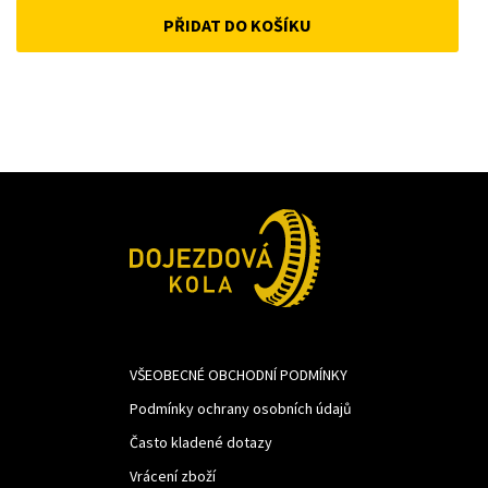
PŘIDAT DO KOŠÍKU
was:
is:
1
1
793Kč.
430Kč.
VŠEOBECNÉ OBCHODNÍ PODMÍNKY
Podmínky ochrany osobních údajů
Často kladené dotazy
Vrácení zboží