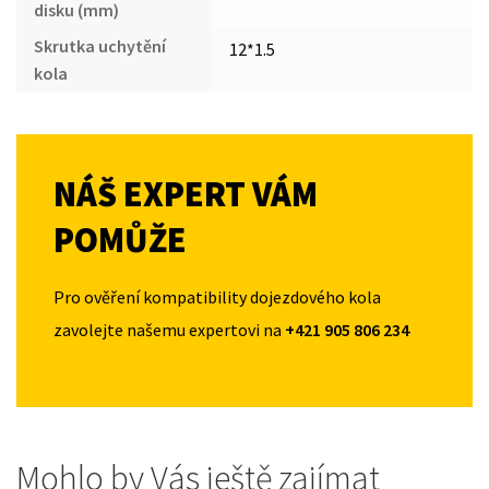
disku (mm)
Skrutka uchytění
12*1.5
kola
NÁŠ EXPERT VÁM
POMŮŽE
Pro ověření kompatibility dojezdového kola
zavolejte našemu expertovi na
+421 905 806 234
Mohlo by Vás ještě zajímat