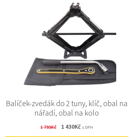
Balíček-zvedák do 2 tuny, klíč, obal na
nářadí, obal na kolo
Original
Current
1 430
Kč
1 793
Kč
s DPH
price
price