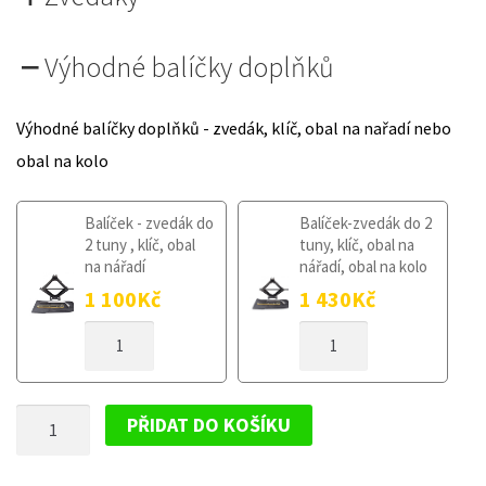
Výhodné balíčky doplňků
Výhodné balíčky doplňků - zvedák, klíč, obal na nařadí nebo
obal na kolo
Balíček - zvedák do
Balíček-zvedák do 2
2 tuny , klíč, obal
tuny, klíč, obal na
na nářadí
nářadí, obal na kolo
1 100
Kč
1 430
Kč
DOJEZDOVÉ
DOJEZDOVÉ
KOLO
KOLO
MAZDA
MAZDA
CX-
CX-
DOJEZDOVÉ
7
7
PŘIDAT DO KOŠÍKU
OD
OD
KOLO
2007
2007
MAZDA
155/90R18
155/90R18