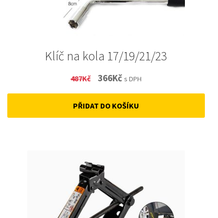
Klíč na kola 17/19/21/23
Original
Current
366
Kč
487
Kč
s DPH
price
price
PŘIDAT DO KOŠÍKU
was:
is:
487Kč.
366Kč.