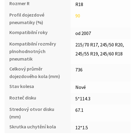
Rozmer R
R18
Profil dojezdové
90
pneumatiky (%)
Kompatibilní roky
od 2007
Kompatibilní rozměry
215/70 R17, 245/50 R20,
plnohodnotných
245/55 R19, 245/60 R18
pneumatik
Celkový průměr
736
dojezdového kola (mm)
Stav kolesa
Nové
Rozteč disku
5*114.3
Stredový otvor disku
67.1
(mm)
Skrutka uchytění kola
12*1.5