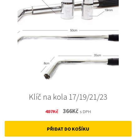
Klíč na kola 17/19/21/23
Original
Current
366
Kč
487
Kč
s DPH
price
price
PŘIDAT DO KOŠÍKU
was:
is:
487Kč.
366Kč.