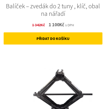
Balíček – zvedák do 2 tuny , klíč, obal
na nářadí
Original
Current
1 100
Kč
1 342
Kč
s DPH
price
price
PŘIDAT DO KOŠÍKU
was:
is:
1
1
342Kč.
100Kč.