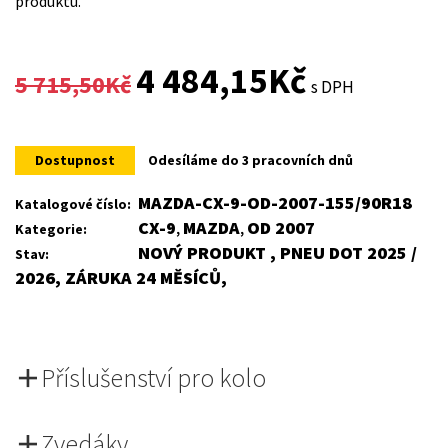
produktu.
Original
Current
4 484,15
Kč
5 715,50
Kč
s DPH
price
price
was:
is:
Dostupnost
Odesíláme do 3 pracovních dnů
5
4
MAZDA-CX-9-OD-2007-155/90R18
Katalogové číslo:
CX-9
MAZDA
OD 2007
Kategorie:
,
,
715,50Kč.
484,15Kč.
NOVÝ PRODUKT , PNEU DOT 2025 /
Stav:
2026, ZÁRUKA 24 MĚSÍCŮ,
Příslušenství pro kolo
Zvedáky