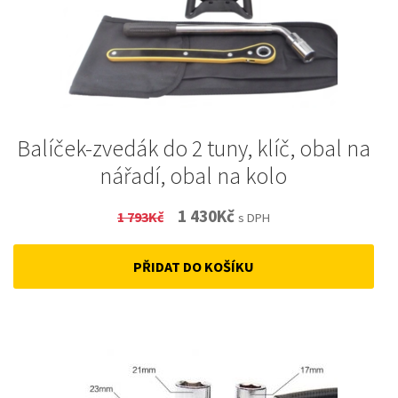
Balíček-zvedák do 2 tuny, klíč, obal na
nářadí, obal na kolo
Original
Current
1 430
Kč
1 793
Kč
s DPH
price
price
PŘIDAT DO KOŠÍKU
was:
is:
1
1
793Kč.
430Kč.