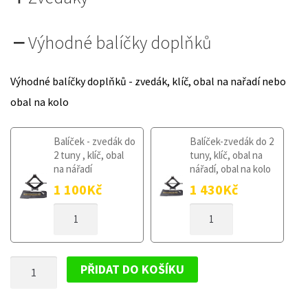
Výhodné balíčky doplňků
Výhodné balíčky doplňků - zvedák, klíč, obal na nařadí nebo
obal na kolo
Balíček - zvedák do
Balíček-zvedák do 2
2 tuny , klíč, obal
tuny, klíč, obal na
na nářadí
nářadí, obal na kolo
1 100
Kč
1 430
Kč
DOJEZDOVÉ
DOJEZDOVÉ
KOLO
KOLO
MAZDA
MAZDA
CX-
CX-
DOJEZDOVÉ
9
9
PŘIDAT DO KOŠÍKU
OD
OD
KOLO
2007
2007
MAZDA
155/90R18
155/90R18