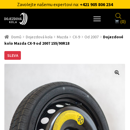
Zavolejte našemu expertovi na:
+421 905 806 234
(0)
Domů
Dojezdová kola
Mazda
CX-9
Od 2007
Dojezdové
kolo Mazda CX-9 od 2007 155/90R18
SLEVA