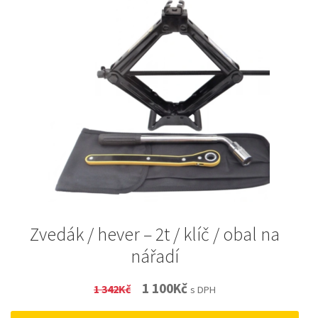
Zvedák / hever – 2t / klíč / obal na
nářadí
Original
Current
1 100
Kč
1 342
Kč
s DPH
price
price