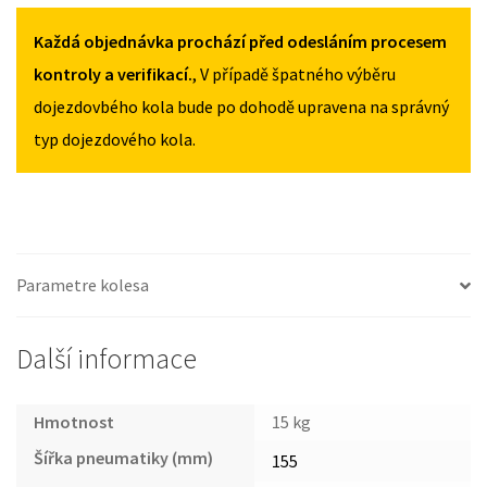
CX-
MNOŽSTVÍ
MNOŽSTVÍ
9
Každá objednávka prochází před odesláním procesem
OD
kontroly a verifikací.
, V případě špatného výběru
2007
dojezdovbého kola bude po dohodě upravena na správný
155/90R18
typ dojezdového kola.
MNOŽSTVÍ
Parametre kolesa
Další informace
Hmotnost
15 kg
Šířka pneumatiky (mm)
155