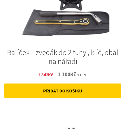
Balíček – zvedák do 2 tuny , klíč, obal
na nářadí
Original
Current
1 100
Kč
1 342
Kč
s DPH
price
price
PŘIDAT DO KOŠÍKU
was:
is:
1
1
342Kč.
100Kč.