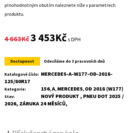
plnohodnotným obutím naleznete níže v parametrech
produktu.
Original
Current
3 453
Kč
4 663
Kč
s DPH
price
price
was:
is:
Dostupnost
Odesíláme do 3 pracovních dnů
4
3
MERCEDES-A-W177-OD-2018-
Katalogové číslo:
125/80R17
663Kč.
453Kč.
156
A
MERCEDES
OD 2018 (W177)
Kategorie:
,
,
,
NOVÝ PRODUKT , PNEU DOT 2025 /
Stav:
2026, ZÁRUKA 24 MĚSÍCŮ,