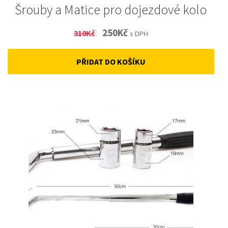
Šrouby a Matice pro dojezdové kolo
Original
Current
250
Kč
310
Kč
s DPH
price
price
PŘIDAT DO KOŠÍKU
was:
is:
310Kč.
250Kč.