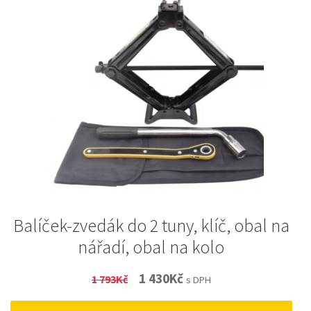
Balíček-zvedák do 2 tuny, klíč, obal na
nářadí, obal na kolo
Original
Current
1 430
Kč
1 793
Kč
s DPH
price
price