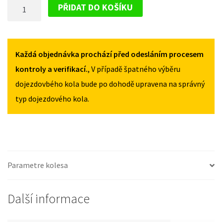
DOJEZDOVÉ
W177
W177
PŘIDAT DO KOŠÍKU
OD
OD
KOLO
2018
2018
MERCEDES
125/80R17
125/80R17
A
MNOŽSTVÍ
MNOŽSTVÍ
W177
Každá objednávka prochází před odesláním procesem
OD
kontroly a verifikací.
, V případě špatného výběru
2018
dojezdovbého kola bude po dohodě upravena na správný
125/80R17
typ dojezdového kola.
MNOŽSTVÍ
Parametre kolesa
Další informace