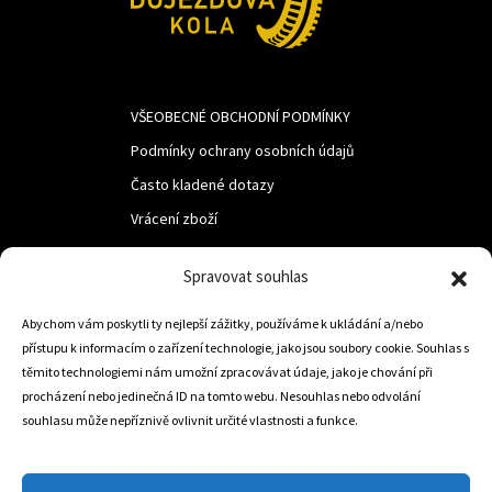
VŠEOBECNÉ OBCHODNÍ PODMÍNKY
Podmínky ochrany osobních údajů
Často kladené dotazy
Vrácení zboží
Spravovat souhlas
LUF s.r.o.
Nám. M.R.Štefanika 518,
Abychom vám poskytli ty nejlepší zážitky, používáme k ukládání a/nebo
přístupu k informacím o zařízení technologie, jako jsou soubory cookie. Souhlas s
Trstená 02801
těmito technologiemi nám umožní zpracovávat údaje, jako je chování při
procházení nebo jedinečná ID na tomto webu. Nesouhlas nebo odvolání
souhlasu může nepříznivě ovlivnit určité vlastnosti a funkce.
+421 905 806 234