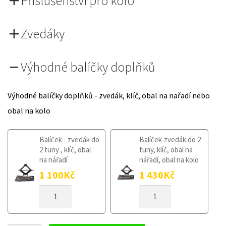
Příslušenství pro kolo
Zvedáky
Výhodné balíčky doplňků
Výhodné balíčky doplňků - zvedák, klíč, obal na nařadí nebo
obal na kolo
Balíček - zvedák do
Balíček-zvedák do 2
2 tuny , klíč, obal
tuny, klíč, obal na
na nářadí
nářadí, obal na kolo
1 100
Kč
1 430
Kč
DOJEZDOVÉ
DOJEZDOVÉ
KOLO
KOLO
MERCEDES
MERCEDES
A
A