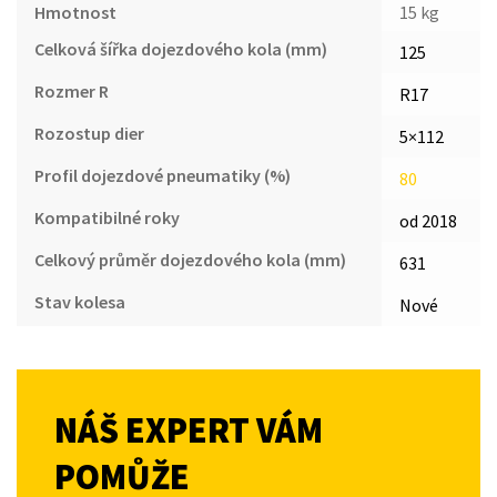
Hmotnost
15 kg
Celková šířka dojezdového kola (mm)
125
Rozmer R
R17
Rozostup dier
5×112
Profil dojezdové pneumatiky (%)
80
Kompatibilné roky
od 2018
Celkový průměr dojezdového kola (mm)
631
Stav kolesa
Nové
NÁŠ EXPERT VÁM
POMŮŽE