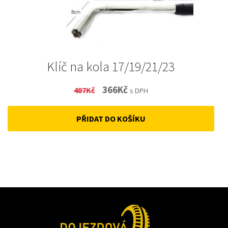
Klíč na kola 17/19/21/23
Original
Current
366
Kč
487
Kč
s DPH
price
price
PŘIDAT DO KOŠÍKU
was:
is:
487Kč.
366Kč.