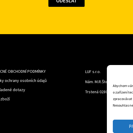
CNÉ OBCHODNÍ PODMÍNKY
LUF s.r.o.
ky ochrany osobních údajů
Nám. M.R.Štefanika 518,
Abychom vám 
ladené dotazy
Trstená 02801
o zařízení te
 zboží
zpracovávat 
Nesouhlas neb
Př