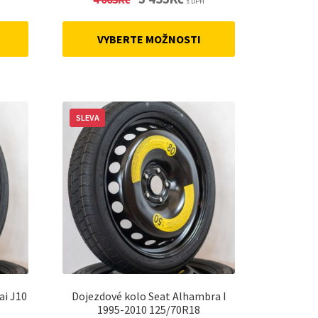
s DPH
price
price
was:
is:
VYBERTE MOŽNOSTI
4
3
.
663Kč.
453Kč.
SLEVA
ai J10
Dojezdové kolo Seat Alhambra I
1995-2010 125/70R18