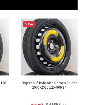
SLEVA
 156
Dojezdové kolo Alfa Romeo Spider
2006-2010 125/80R17
nt
Original
Current
3 453
Kč
4 663
Kč