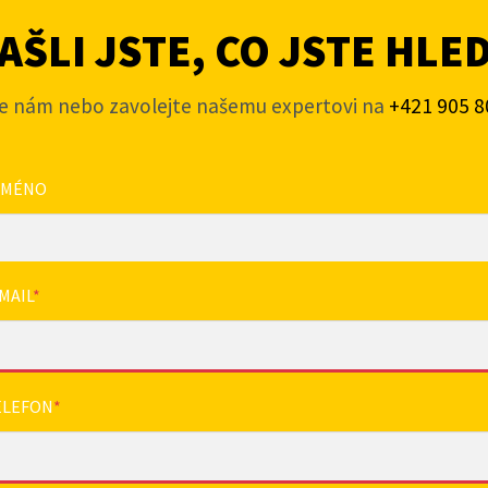
ŠLI JSTE, CO JSTE HLE
e nám nebo zavolejte našemu expertovi na
+421 905 8
JMÉNO
MAIL
*
ELEFON
*