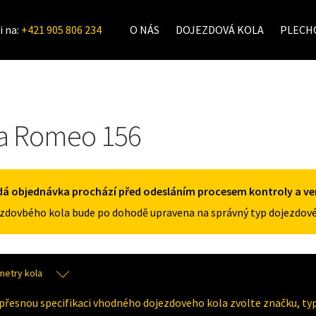
i na:
+421 905 806 234
O NÁS
DOJEZDOVÁ KOLA
PLECHO
fa Romeo 156
á objednávka prochází před odesláním procesem kontroly a veri
zdovbého kola bude po dohodě upravena na správný typ dojezdové
metry kola
přesnou specifikaci vhodného dojezdoveho kola zvolte značku, typ 