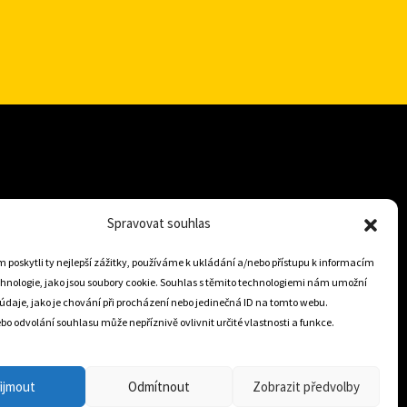
+421 905 806 234
Spravovat souhlas
info@dojezdovakola.com
poskytli ty nejlepší zážitky, používáme k ukládání a/nebo přístupu k informacím
chnologie, jako jsou soubory cookie. Souhlas s těmito technologiemi nám umožní
údaje, jako je chování při procházení nebo jedinečná ID na tomto webu.
Slovenský Eshop
o odvolání souhlasu může nepříznivě ovlivnit určité vlastnosti a funkce.
0
ijmout
Odmítnout
Zobrazit předvolby