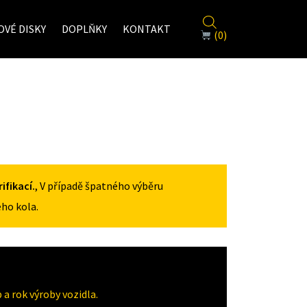
VÉ DISKY
DOPLŇKY
KONTAKT
(0)
fikací.
, V případě špatného výběru
ho kola.
a rok výroby vozidla.