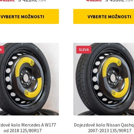
s DPH
s DPH
price
price
price
price
was:
is:
was:
is:
VYBERTE MOŽNOSTI
VYBERTE MOŽNOSTI
4
3
4
3
631Kč.
421Kč.
663Kč.
453Kč
A
SLEVA
zdové kolo Mercedes A W177
Dojezdové kolo Nissan Qashq
od 2018 125/80R17
2007-2013 135/90R17