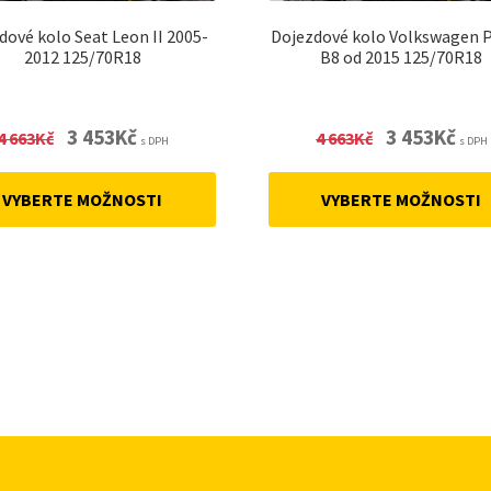
dové kolo Seat Leon II 2005-
Dojezdové kolo Volkswagen 
2012 125/70R18
B8 od 2015 125/70R18
Original
Current
Original
Curre
3 453
Kč
3 453
Kč
4 663
Kč
4 663
Kč
s DPH
s DPH
price
price
price
price
was:
is:
was:
is:
VYBERTE MOŽNOSTI
VYBERTE MOŽNOSTI
4
3
4
3
663Kč.
453Kč.
663Kč.
453Kč