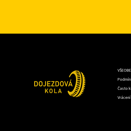
VŠEOBE
Podmín
Často k
Vrácení