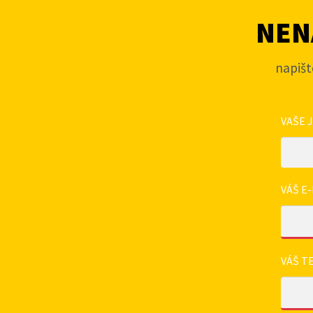
NENA
napišt
VAŠE 
VÁŠ E-
VÁŠ T