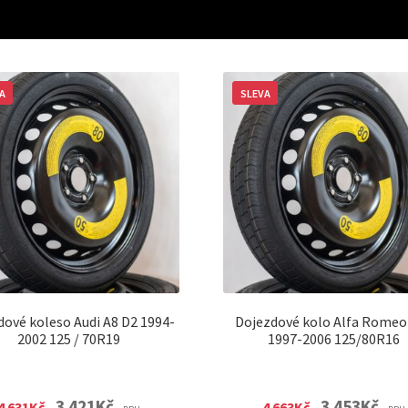
A
SLEVA
dové koleso Audi A8 D2 1994-
Dojezdové kolo Alfa Romeo
2002 125 / 70R19
1997-2006 125/80R16
Original
Current
Original
Curre
3 421
Kč
3 453
Kč
4 631
Kč
4 663
Kč