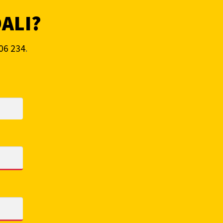
DALI?
06 234
.