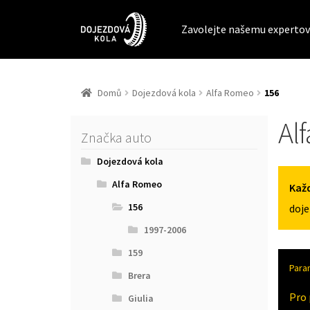
Zavolejte našemu expertov
Domů
Dojezdová kola
Alfa Romeo
156
Al
Značka auto
Dojezdová kola
Alfa Romeo
Každ
156
doje
1997-2006
159
Para
Brera
Pro 
Giulia