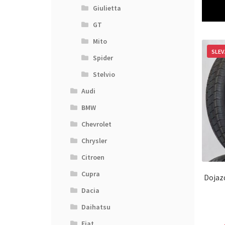
Giulietta
GT
Mito
SLEV
Spider
Stelvio
Audi
BMW
Chevrolet
Chrysler
Citroen
Cupra
Dojaz
Dacia
Daihatsu
Fiat