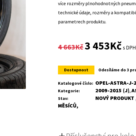
více rozměry plnohodnotných pneumat
technické údaje, rozměry a kompatib
parametrech produktu.
Original
Curr
3 453
Kč
4 663
Kč
s DP
price
price
was:
is:
Dostupnost
Odesíláme do 3 pr
4
3
OPEL-ASTRA-J-
Katalogové číslo:
2009-2015 (J)
A
Kategorie:
,
663Kč.
453K
NOVÝ PRODUKT ,
Stav:
MĚSÍCŮ,
Příslušenství pro kolo