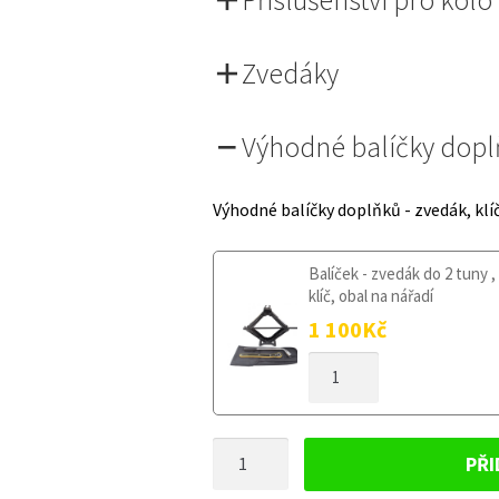
Zvedáky
Výhodné balíčky dop
Výhodné balíčky doplňků - zvedák, klí
Balíček - zvedák do 2 tuny ,
klíč, obal na nářadí
1 100
Kč
DOJEZDOVÉ
KOLO
OPEL
ASTRA
DOJEZDOVÉ
J
PŘI
2009-
KOLO
2015