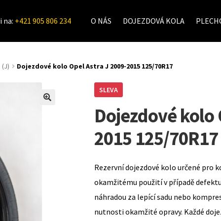
i na:
+421 905 806 234
O NÁS
DOJEZDOVÁ KOLA
PLECHO
 (J)
Dojezdové kolo Opel Astra J 2009-2015 125/70R17
SLEVA
Dojezdové kolo 
2015 125/70R17
Rezervní dojezdové kolo určené pro k
okamžitému použití v případě defekt
náhradou za lepící sadu nebo kompre
nutnosti okamžité opravy. Každé doje