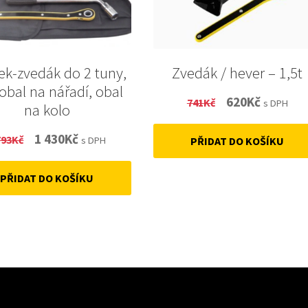
ek-zvedák do 2 tuny,
Zvedák / hever – 1,5t
, obal na nářadí, obal
Original
Current
620
Kč
741
Kč
s DPH
na kolo
price
price
Original
Current
1 430
Kč
793
Kč
s DPH
PŘIDAT DO KOŠÍKU
was:
is:
price
price
741Kč.
620Kč.
PŘIDAT DO KOŠÍKU
was:
is:
1
1
793Kč.
430Kč.