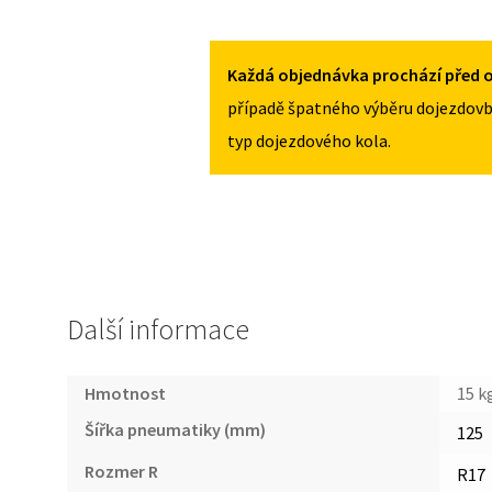
OPEL
125/70R17
ASTRA
MNOŽSTVÍ
J
Každá objednávka prochází před o
2009-
případě špatného výběru dojezdovb
2015
typ dojezdového kola.
125/70R17
MNOŽSTVÍ
Další informace
Hmotnost
15 k
Šířka pneumatiky (mm)
125
Rozmer R
R17