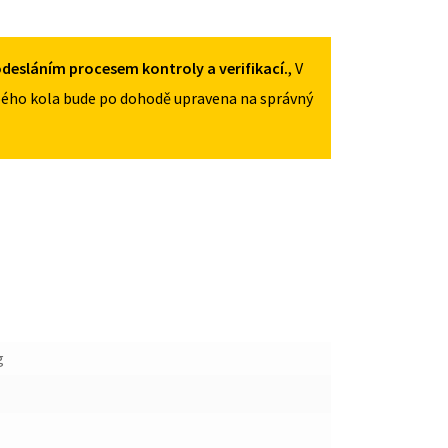
125/70R17
MNOŽSTVÍ
desláním procesem kontroly a verifikací.
, V
ého kola bude po dohodě upravena na správný
g