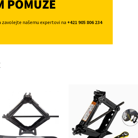
M POMŮŽE
a zavolejte našemu expertovi na
+421 905 806 234
t