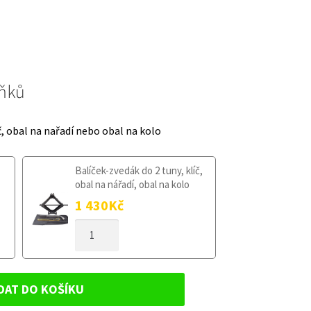
lňků
č, obal na nařadí nebo obal na kolo
Balíček-zvedák do 2 tuny, klíč,
obal na nářadí, obal na kolo
1 430
Kč
DOJEZDOVÉ
KOLO
OPEL
ASTRA
J
DAT DO KOŠÍKU
2009-
2015