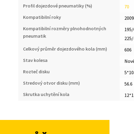
Profil dojezdové pneumatiky (%)
70
Kompatibilní roky
2009
Kompatibilní rozměry plnohodnotných
195/
pneumatik
225/
Celkový průměr dojezdového kola (mm)
606
Stav kolesa
Nov
Rozteč disku
5*10
Stredový otvor disku (mm)
56.6
Skrutka uchytění kola
12*1