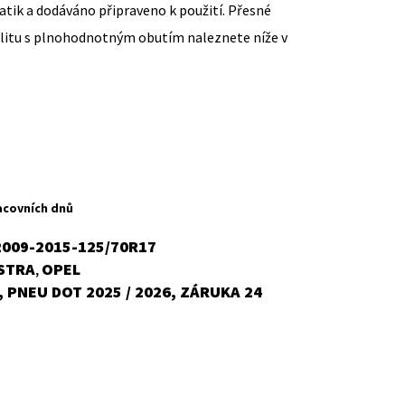
ik a dodáváno připraveno k použití. Přesné
ilitu s plnohodnotným obutím naleznete níže v
ent
H
acovních dnů
2009-2015-125/70R17
STRA
OPEL
,
č.
 PNEU DOT 2025 / 2026, ZÁRUKA 24