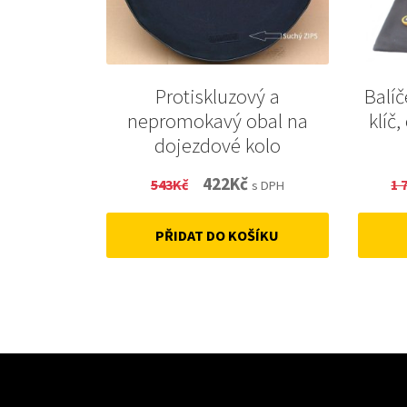
Protiskluzový a
Balíč
nepromokavý obal na
klíč
dojezdové kolo
Original
Current
422
Kč
543
Kč
1 
s DPH
price
price
PŘIDAT DO KOŠÍKU
was:
is:
543Kč.
422Kč.