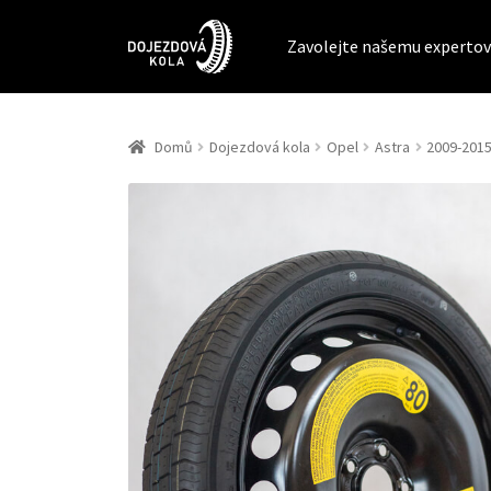
Zavolejte našemu expertov
Domů
Dojezdová kola
Opel
Astra
2009-2015