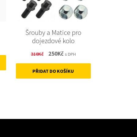
Šrouby a Matice pro
dojezdové kolo
Original
Current
250
Kč
310
Kč
s DPH
price
price
PŘIDAT DO KOŠÍKU
was:
is:
310Kč.
250Kč.