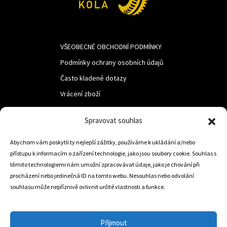
VŠEOBECNÉ OBCHODNÍ PODMÍNKY
Podmínky ochrany osobních údajů
Často kladené dotazy
Vrácení zboží
Spravovat souhlas
LUF s.r.o.
Nám. M.R.Štefanika 518,
Abychom vám poskytli ty nejlepší zážitky, používáme k ukládání a/nebo
přístupu k informacím o zařízení technologie, jako jsou soubory cookie. Souhlas s
Trstená 02801
těmito technologiemi nám umožní zpracovávat údaje, jako je chování při
procházení nebo jedinečná ID na tomto webu. Nesouhlas nebo odvolání
souhlasu může nepříznivě ovlivnit určité vlastnosti a funkce.
+421 905 806 234
info@dojezdovakola.com
Přijmout