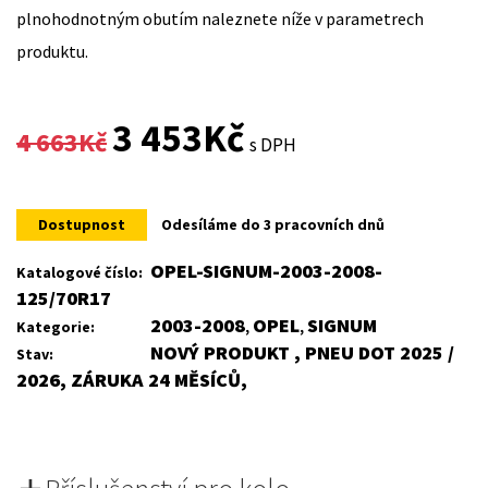
plnohodnotným obutím naleznete níže v parametrech
produktu.
Original
Current
3 453
Kč
4 663
Kč
s DPH
price
price
was:
is:
Dostupnost
Odesíláme do 3 pracovních dnů
4
3
OPEL-SIGNUM-2003-2008-
Katalogové číslo:
125/70R17
663Kč.
453Kč.
2003-2008
OPEL
SIGNUM
Kategorie:
,
,
NOVÝ PRODUKT , PNEU DOT 2025 /
Stav:
2026, ZÁRUKA 24 MĚSÍCŮ,