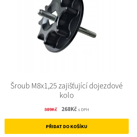
Šroub M8x1,25 zajišťující dojezdové
kolo
Original
Current
268
Kč
389
Kč
s DPH
price
price
PŘIDAT DO KOŠÍKU
was:
is:
389Kč.
268Kč.