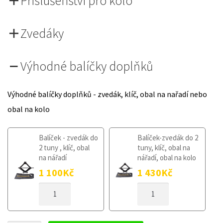
Příslušenství pro kolo
Zvedáky
Výhodné balíčky doplňků
Výhodné balíčky doplňků - zvedák, klíč, obal na nařadí nebo
obal na kolo
Balíček - zvedák do
Balíček-zvedák do 2
2 tuny , klíč, obal
tuny, klíč, obal na
na nářadí
nářadí, obal na kolo
1 100
Kč
1 430
Kč
DOJEZDOVÉ
DOJEZDOVÉ
KOLO
KOLO
OPEL
OPEL
SIGNUM
SIGNUM