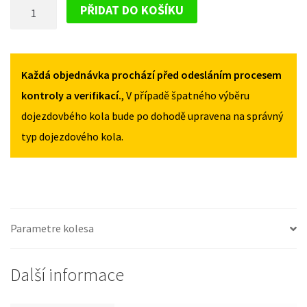
DOJEZDOVÉ
2003-
2003-
PŘIDAT DO KOŠÍKU
2008
2008
KOLO
125/70R17
125/70R17
OPEL
MNOŽSTVÍ
MNOŽSTVÍ
SIGNUM
2003-
Každá objednávka prochází před odesláním procesem
2008
kontroly a verifikací.
, V případě špatného výběru
125/70R17
dojezdovbého kola bude po dohodě upravena na správný
MNOŽSTVÍ
typ dojezdového kola.
Parametre kolesa
Další informace