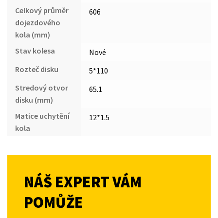
Celkový průměr
606
dojezdového
kola (mm)
Stav kolesa
Nové
Rozteč disku
5*110
Stredový otvor
65.1
disku (mm)
Matice uchytění
12*1.5
kola
NÁŠ EXPERT VÁM
POMŮŽE