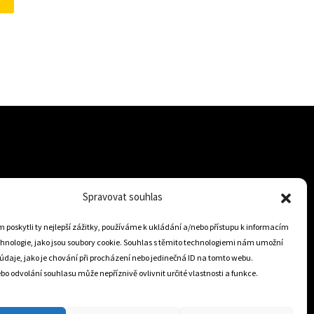
741Kč.
620Kč.
Spravovat souhlas
+421 905 806 234
info@dojezdovakola.com
poskytli ty nejlepší zážitky, používáme k ukládání a/nebo přístupu k informacím
chnologie, jako jsou soubory cookie. Souhlas s těmito technologiemi nám umožní
údaje, jako je chování při procházení nebo jedinečná ID na tomto webu.
Slovenský Eshop
o odvolání souhlasu může nepříznivě ovlivnit určité vlastnosti a funkce.
0