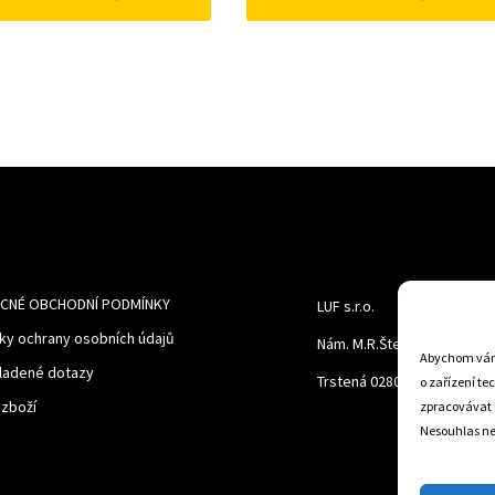
389Kč.
268Kč.
310Kč.
250Kč.
CNÉ OBCHODNÍ PODMÍNKY
LUF s.r.o.
ky ochrany osobních údajů
Nám. M.R.Štefanika 518,
Abychom vám 
ladené dotazy
Trstená 02801
o zařízení te
 zboží
zpracovávat 
Nesouhlas neb