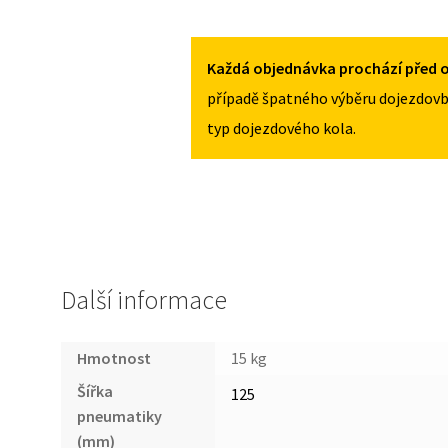
OPEL
125/70R17
VECTRA
MNOŽSTVÍ
C
Každá objednávka prochází před o
2002-
případě špatného výběru dojezdovb
2008
typ dojezdového kola.
125/70R17
MNOŽSTVÍ
Další informace
Hmotnost
15 kg
Šířka
125
pneumatiky
(mm)