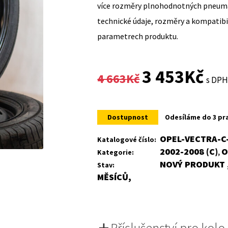
více rozměry plnohodnotných pneumat
technické údaje, rozměry a kompatib
parametrech produktu.
Original
Curr
3 453
Kč
4 663
Kč
s DP
price
price
was:
is:
Dostupnost
Odesíláme do 3 pr
4
3
OPEL-VECTRA-C
Katalogové číslo:
2002-2008 (C)
O
Kategorie:
,
663Kč.
453K
NOVÝ PRODUKT ,
Stav:
MĚSÍCŮ,
Příslušenství pro kolo