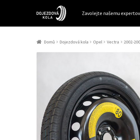
Zavolejte našemu expertov
Domů
Dojezdová kola
Opel
Vectra
2002-200