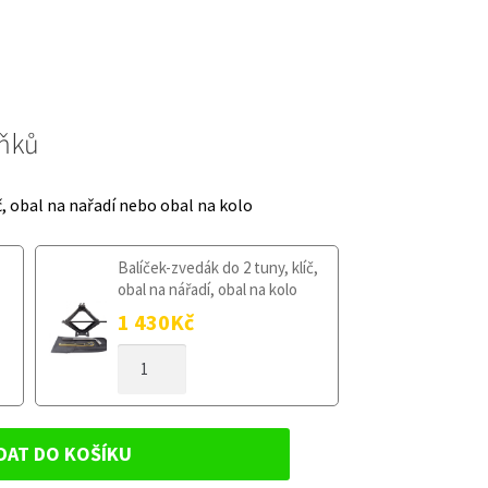
lňků
č, obal na nařadí nebo obal na kolo
Balíček-zvedák do 2 tuny, klíč,
obal na nářadí, obal na kolo
1 430
Kč
DOJEZDOVÉ
KOLO
OPEL
VECTRA
C
DAT DO KOŠÍKU
2002-
2008