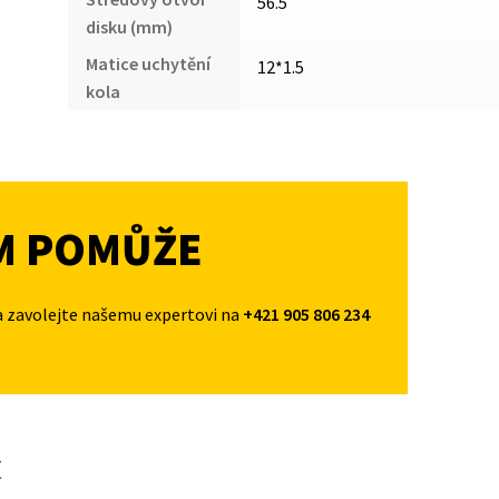
56.5
disku (mm)
Matice uchytění
12*1.5
kola
M POMŮŽE
a zavolejte našemu expertovi na
+421 905 806 234
t