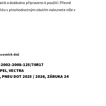
ik a dodáváno připraveno k použití. Přesné
ilitu s plnohodnotným obutím naleznete níže v
ent
H
acovních dnů
-2002-2008-125/70R17
PEL
VECTRA
,
č.
 PNEU DOT 2025 / 2026, ZÁRUKA 24