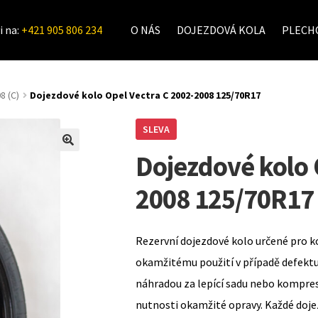
i na:
+421 905 806 234
O NÁS
DOJEZDOVÁ KOLA
PLECHO
8 (C)
Dojezdové kolo Opel Vectra C 2002-2008 125/70R17
SLEVA
Dojezdové kolo 
2008 125/70R17
Rezervní dojezdové kolo určené pro k
okamžitému použití v případě defekt
náhradou za lepící sadu nebo kompre
nutnosti okamžité opravy. Každé doje