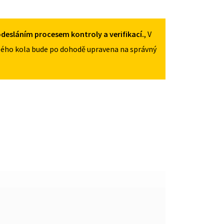
125/70R17
MNOŽSTVÍ
desláním procesem kontroly a verifikací.
, V
ého kola bude po dohodě upravena na správný