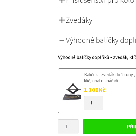
Zvedáky
Výhodné balíčky dop
Výhodné balíčky doplňků - zvedák, klí
Balíček - zvedák do 2 tuny ,
klíč, obal na nářadí
1 100
Kč
DOJEZDOVÉ
KOLO
OPEL
VECTRA
DOJEZDOVÉ
C
PŘI
2002-
KOLO
2008