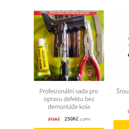
Profesionální sada pro
Šrou
opravu defektu bez
demontáže kola
Original
Current
250
Kč
371
Kč
s DPH
price
price