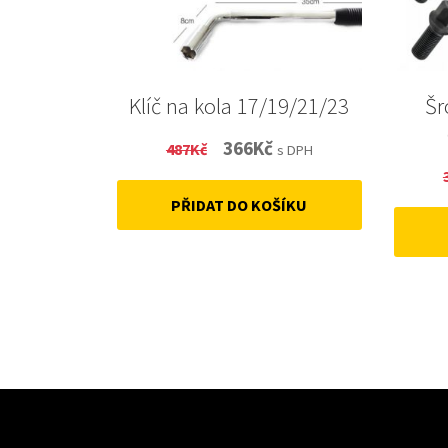
Klíč na kola 17/19/21/23
Šr
Original
Current
366
Kč
487
Kč
s DPH
price
price
PŘIDAT DO KOŠÍKU
was:
is:
487Kč.
366Kč.