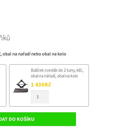
lňků
č, obal na nařadí nebo obal na kolo
Balíček-zvedák do 2 tuny, klíč,
obal na nářadí, obal na kolo
1 430
Kč
DOJEZDOVÉ
KOLO
RENAULT
LATITUDE
2010-
DAT DO KOŠÍKU
2015
135/80R17