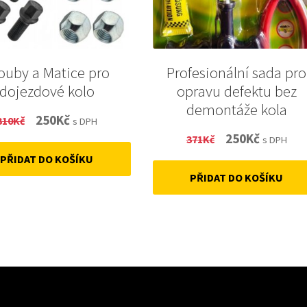
ouby a Matice pro
Profesionální sada pro
dojezdové kolo
opravu defektu bez
demontáže kola
Original
Current
250
Kč
310
Kč
s DPH
Original
Current
250
Kč
price
price
371
Kč
s DPH
price
price
PŘIDAT DO KOŠÍKU
was:
is:
PŘIDAT DO KOŠÍKU
was:
is:
310Kč.
250Kč.
371Kč.
250Kč.