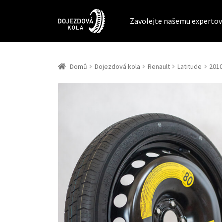
Zavolejte našemu expertov
Domů
Dojezdová kola
Renault
Latitude
201