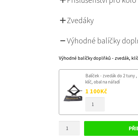
Zvedáky
Výhodné balíčky dop
Výhodné balíčky doplňků - zvedák, klí
Balíček - zvedák do 2 tuny ,
klíč, obal na nářadí
1 100
Kč
DOJEZDOVÉ
KOLO
RENAULT
LATITUDE
DOJEZDOVÉ
2010-
PŘI
2015
KOLO
135/80R17