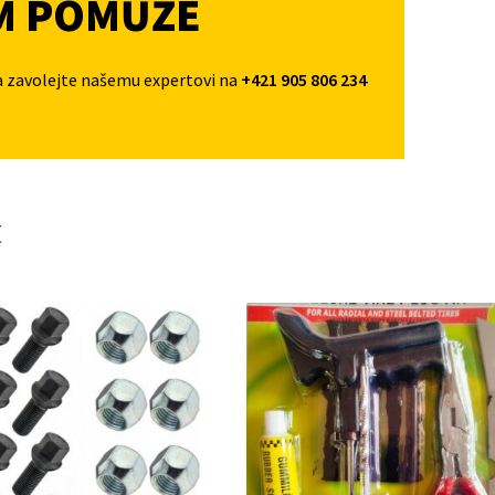
M POMŮŽE
a zavolejte našemu expertovi na
+421 905 806 234
t