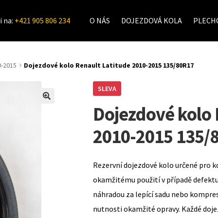
i na:
+421 905 806 234
O NÁS
DOJEZDOVÁ KOLA
PLECHO
0-2015
Dojezdové kolo Renault Latitude 2010-2015 135/80R17
SLEVA
Dojezdové kolo 
2010-2015 135/
Rezervní dojezdové kolo určené pro k
okamžitému použití v případě defekt
náhradou za lepící sadu nebo kompre
nutnosti okamžité opravy. Každé doje