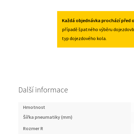
RENAULT
MNOŽSTVÍ
LATITUDE
2010-
Každá objednávka prochází před o
2015
případě špatného výběru dojezdovb
135/80R17
typ dojezdového kola.
MNOŽSTVÍ
Další informace
Hmotnost
Šířka pneumatiky (mm)
Rozmer R