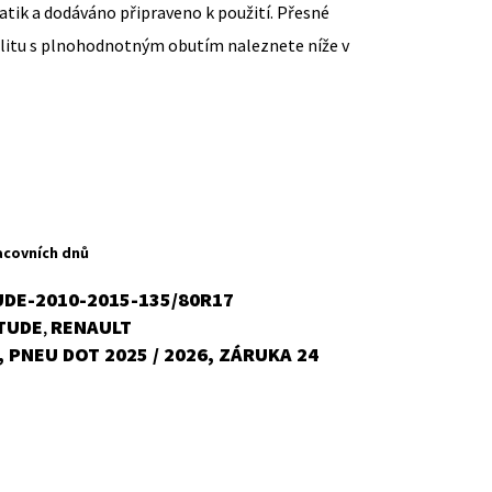
ik a dodáváno připraveno k použití. Přesné
ilitu s plnohodnotným obutím naleznete níže v
ent
H
acovních dnů
UDE-2010-2015-135/80R17
TUDE
RENAULT
,
č.
 PNEU DOT 2025 / 2026, ZÁRUKA 24