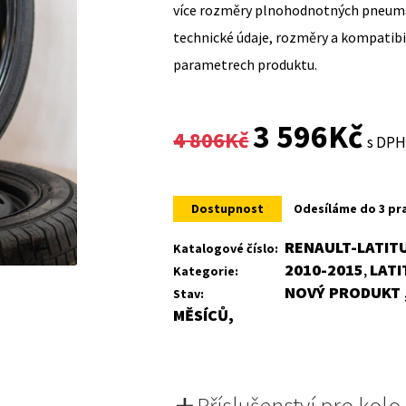
více rozměry plnohodnotných pneumat
technické údaje, rozměry a kompatib
parametrech produktu.
Original
Curr
3 596
Kč
4 806
Kč
s DP
price
price
was:
is:
Dostupnost
Odesíláme do 3 pr
4
3
RENAULT-LATIT
Katalogové číslo:
2010-2015
LATI
Kategorie:
,
806Kč.
596K
NOVÝ PRODUKT ,
Stav:
MĚSÍCŮ,
Příslušenství pro kolo