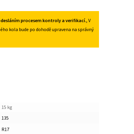
MNOŽSTVÍ
desláním procesem kontroly a verifikací.
, V
ého kola bude po dohodě upravena na správný
15 kg
135
R17