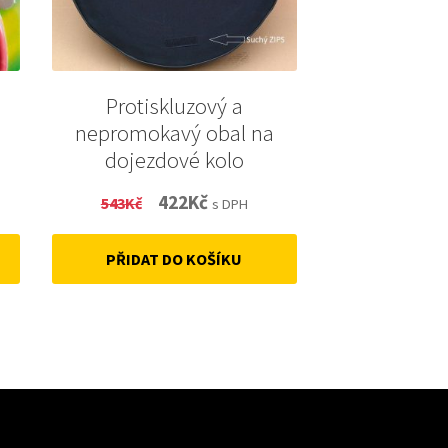
Protiskluzový a
nepromokavý obal na
dojezdové kolo
Original
Current
422
Kč
543
Kč
s DPH
price
price
PŘIDAT DO KOŠÍKU
was:
is:
543Kč.
422Kč.