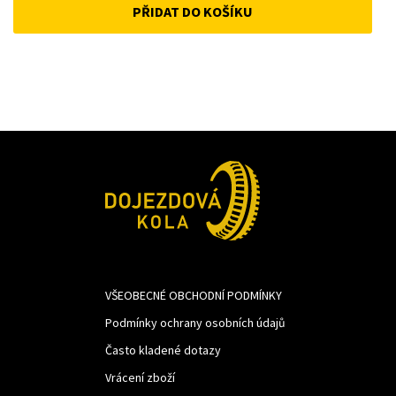
PŘIDAT DO KOŠÍKU
was:
is:
487Kč.
366Kč.
VŠEOBECNÉ OBCHODNÍ PODMÍNKY
Podmínky ochrany osobních údajů
Často kladené dotazy
Vrácení zboží