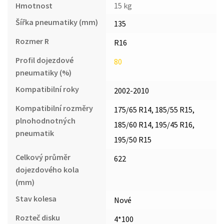
Hmotnost
15 kg
Šířka pneumatiky (mm)
135
Rozmer R
R16
Profil dojezdové
80
pneumatiky (%)
Kompatibilní roky
2002-2010
Kompatibilní rozměry
175/65 R14, 185/55 R15,
plnohodnotných
185/60 R14, 195/45 R16,
pneumatik
195/50 R15
Celkový průměr
622
dojezdového kola
(mm)
Stav kolesa
Nové
Rozteč disku
4*100