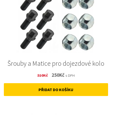
Šrouby a Matice pro dojezdové kolo
Original
Current
250
Kč
310
Kč
s DPH
price
price
PŘIDAT DO KOŠÍKU
was:
is:
310Kč.
250Kč.