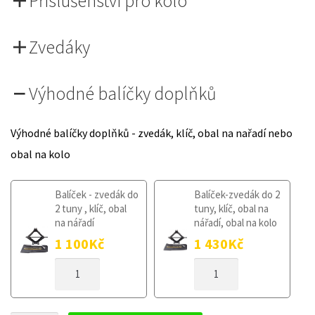
Příslušenství pro kolo
Zvedáky
Výhodné balíčky doplňků
Výhodné balíčky doplňků - zvedák, klíč, obal na nařadí nebo
obal na kolo
Balíček - zvedák do
Balíček-zvedák do 2
2 tuny , klíč, obal
tuny, klíč, obal na
na nářadí
nářadí, obal na kolo
1 100
Kč
1 430
Kč
DOJEZDOVÉ
DOJEZDOVÉ
KOLO
KOLO
RENAULT
RENAULT
MEGANE
MEGANE