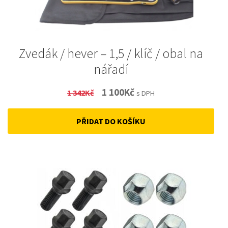
Zvedák / hever – 1,5 / klíč / obal na
nářadí
Original
Current
1 100
Kč
1 342
Kč
s DPH
price
price
PŘIDAT DO KOŠÍKU
was:
is:
1
1
342Kč.
100Kč.