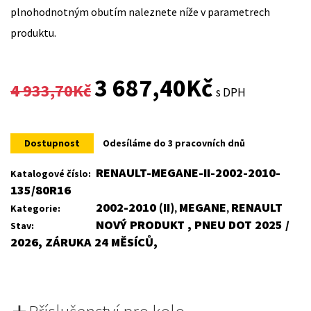
plnohodnotným obutím naleznete níže v parametrech
produktu.
Original
Current
3 687,40
Kč
4 933,70
Kč
s DPH
price
price
was:
is:
Dostupnost
Odesíláme do 3 pracovních dnů
4
3
RENAULT-MEGANE-II-2002-2010-
Katalogové číslo:
135/80R16
933,70Kč.
687,40Kč.
2002-2010 (II)
MEGANE
RENAULT
Kategorie:
,
,
NOVÝ PRODUKT , PNEU DOT 2025 /
Stav:
2026, ZÁRUKA 24 MĚSÍCŮ,