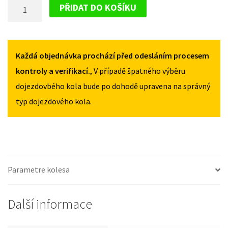
DOJEZDOVÉ
II
II
PŘIDAT DO KOŠÍKU
2002-
2002-
KOLO
2010
2010
RENAULT
135/80R16
135/80R16
MEGANE
MNOŽSTVÍ
MNOŽSTVÍ
II
Každá objednávka prochází před odesláním procesem
2002-
kontroly a verifikací.
, V případě špatného výběru
2010
dojezdovbého kola bude po dohodě upravena na správný
135/80R16
typ dojezdového kola.
MNOŽSTVÍ
Parametre kolesa
Další informace