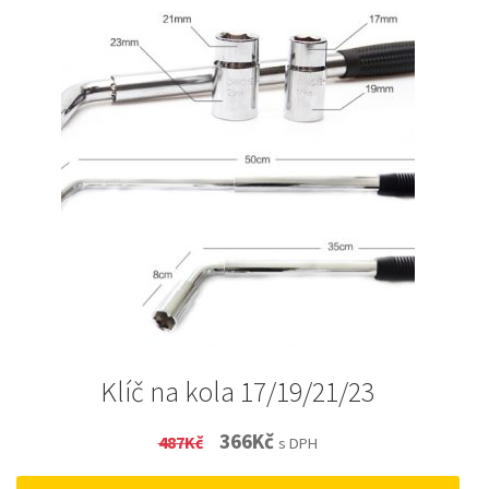
Klíč na kola 17/19/21/23
Original
Current
366
Kč
487
Kč
s DPH
price
price