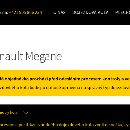
i na:
+421 905 806 234
O NÁS
DOJEZDOVÁ KOLA
PLECHO
nault Megane
á objednávka prochází před odesláním procesem kontroly a veri
zdovbého kola bude po dohodě upravena na správný typ dojezdové
metry kola
přesnou specifikaci vhodného dojezdoveho kola zvolte značku, typ 