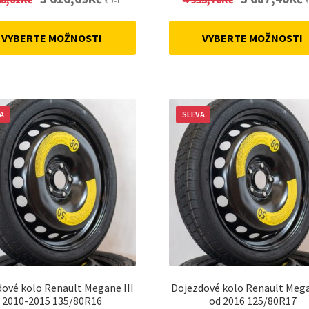
s DPH
s
price
price
price
p
was:
is:
was:
is
VYBERTE MOŽNOSTI
VYBERTE MOŽNOSTI
4
3
4
3
848,01Kč.
616,69Kč.
933,70Kč.
6
A
SLEVA
ové kolo Renault Megane III
Dojezdové kolo Renault Mega
2010-2015 135/80R16
od 2016 125/80R17