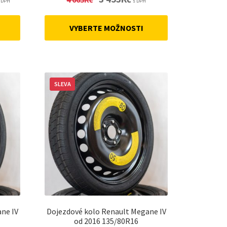
 DPH
s DPH
rice
price
price
:
was:
is:
VYBERTE MOŽNOSTI
4
3
87,40Kč.
663Kč.
453Kč.
SLEVA
ne IV
Dojezdové kolo Renault Megane IV
od 2016 135/80R16