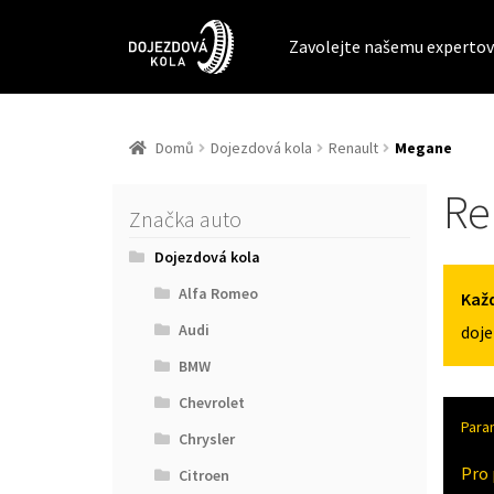
Zavolejte našemu expertov
Domů
Dojezdová kola
Renault
Megane
Re
Značka auto
Dojezdová kola
Alfa Romeo
Každ
Audi
doje
BMW
Chevrolet
Para
Chrysler
Pro 
Citroen