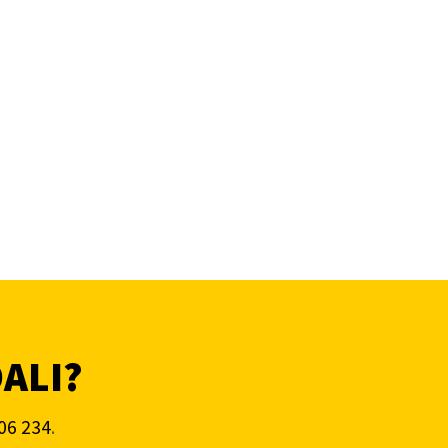
DALI?
06 234
.