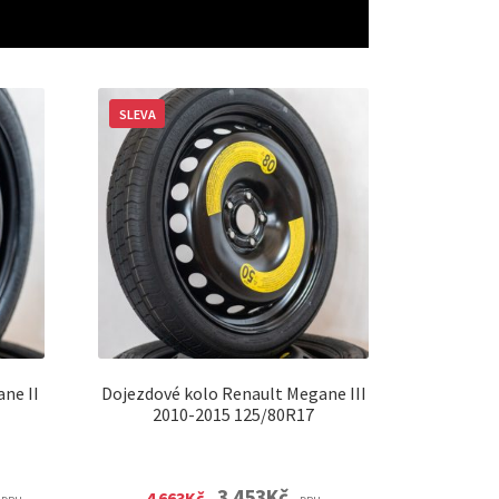
SLEVA
ne II
Dojezdové kolo Renault Megane III
2010-2015 125/80R17
urrent
Original
Current
3 453
Kč
4 663
Kč