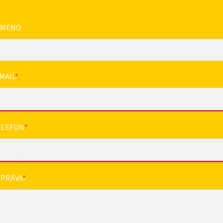
JMÉNO
MAIL
*
ELEFON
*
ZPRÁVA
*