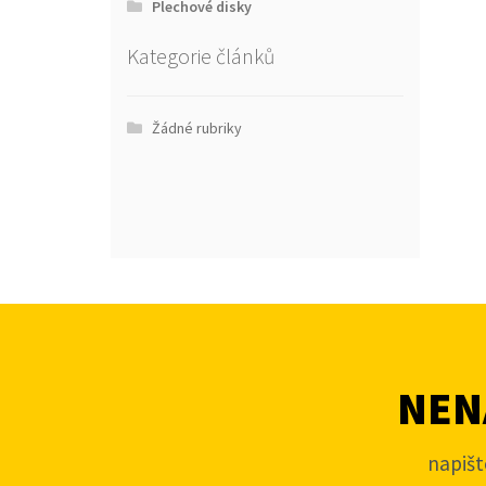
Plechové disky
Kategorie článků
Žádné rubriky
NENA
napišt