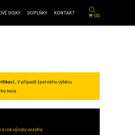
VÉ DISKY
DOPLŇKY
KONTAKT
(0)
fikací.
, V případě špatného výběru
ho kola.
a rok výroby vozidla.