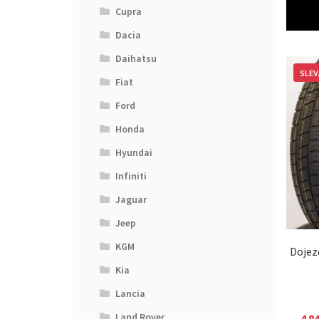
Cupra
Dacia
Daihatsu
SLEV
Fiat
Ford
Honda
Hyundai
Infiniti
Jaguar
Jeep
KGM
Dojez
Kia
Lancia
Land Rover
4 8