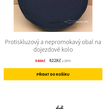
Protiskluzový a nepromokavý obal na
dojezdové kolo
Original
Current
422
Kč
543
Kč
s DPH
price
price
PŘIDAT DO KOŠÍKU
was:
is:
543Kč.
422Kč.