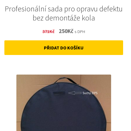
Profesionální sada pro opravu defektu
bez demontáže kola
Original
Current
250
Kč
371
Kč
s DPH
price
price
PŘIDAT DO KOŠÍKU
was:
is:
371Kč.
250Kč.