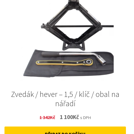
Zvedák / hever – 1,5 / klíč / obal na
nářadí
Original
Current
1 100
Kč
1 342
Kč
s DPH
price
price
PŘIDAT DO KOŠÍKU