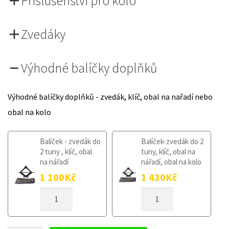
Příslušenství pro kolo
Zvedáky
Výhodné balíčky doplňků
Výhodné balíčky doplňků - zvedák, klíč, obal na nařadí nebo
obal na kolo
Balíček - zvedák do
Balíček-zvedák do 2
2 tuny , klíč, obal
tuny, klíč, obal na
na nářadí
nářadí, obal na kolo
1 100
Kč
1 430
Kč
DOJEZDOVÉ
DOJEZDOVÉ
KOLO
KOLO
RENAULT
RENAULT
MODUS
MODUS