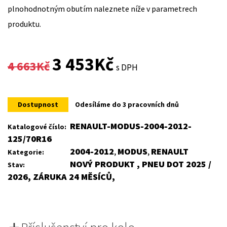
plnohodnotným obutím naleznete níže v parametrech
produktu.
Original
Current
3 453
Kč
4 663
Kč
s DPH
price
price
was:
is:
Dostupnost
Odesíláme do 3 pracovních dnů
4
3
RENAULT-MODUS-2004-2012-
Katalogové číslo:
125/70R16
663Kč.
453Kč.
2004-2012
MODUS
RENAULT
Kategorie:
,
,
NOVÝ PRODUKT , PNEU DOT 2025 /
Stav:
2026, ZÁRUKA 24 MĚSÍCŮ,