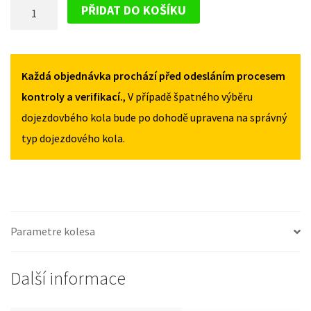
DOJEZDOVÉ
2004-
2004-
PŘIDAT DO KOŠÍKU
2012
2012
KOLO
125/70R16
125/70R16
RENAULT
MNOŽSTVÍ
MNOŽSTVÍ
MODUS
2004-
Každá objednávka prochází před odesláním procesem
2012
kontroly a verifikací.
, V případě špatného výběru
125/70R16
dojezdovbého kola bude po dohodě upravena na správný
MNOŽSTVÍ
typ dojezdového kola.
Parametre kolesa
Další informace