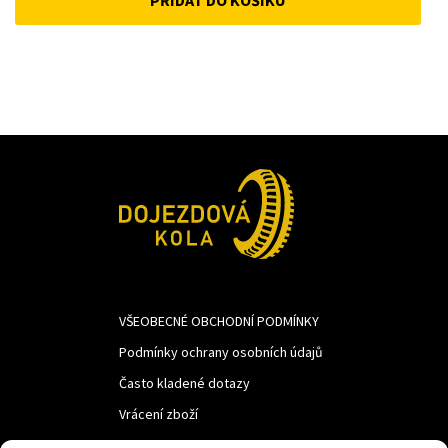
was:
is:
1
1
342Kč.
100Kč.
VŠEOBECNÉ OBCHODNÍ PODMÍNKY
Podmínky ochrany osobních údajů
Často kladené dotazy
Vrácení zboží