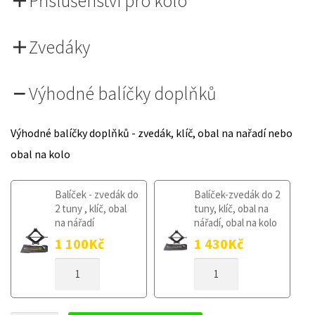
Příslušenství pro kolo
Zvedáky
Výhodné balíčky doplňků
Výhodné balíčky doplňků - zvedák, klíč, obal na nařadí nebo
obal na kolo
Balíček - zvedák do
Balíček-zvedák do 2
2 tuny , klíč, obal
tuny, klíč, obal na
na nářadí
nářadí, obal na kolo
1 100
Kč
1 430
Kč
DOJEZDOVÉ
DOJEZDOVÉ
KOLO
KOLO
SKODA
SKODA
ROOMSTER
ROOMSTER