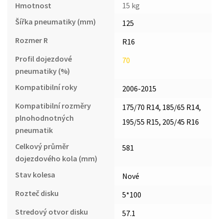
Hmotnost
15 kg
Šířka pneumatiky (mm)
125
Rozmer R
R16
Profil dojezdové
70
pneumatiky (%)
Kompatibilní roky
2006-2015
Kompatibilní rozměry
175/70 R14, 185/65 R14,
plnohodnotných
195/55 R15, 205/45 R16
pneumatik
Celkový průměr
581
dojezdového kola (mm)
Stav kolesa
Nové
Rozteč disku
5*100
Stredový otvor disku
57.1