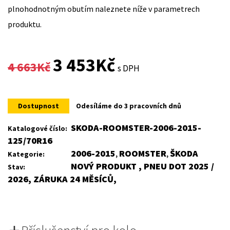
plnohodnotným obutím naleznete níže v parametrech
produktu.
Original
Current
3 453
Kč
4 663
Kč
s DPH
price
price
was:
is:
Dostupnost
Odesíláme do 3 pracovních dnů
4
3
SKODA-ROOMSTER-2006-2015-
Katalogové číslo:
125/70R16
663Kč.
453Kč.
2006-2015
ROOMSTER
ŠKODA
Kategorie:
,
,
NOVÝ PRODUKT , PNEU DOT 2025 /
Stav:
2026, ZÁRUKA 24 MĚSÍCŮ,