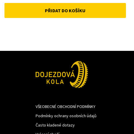
price
price
PŘIDAT DO KOŠÍKU
was:
is:
1
1
342Kč.
100Kč.
VŠEOBECNÉ OBCHODNÍ PODMÍNKY
Podmínky ochrany osobních údajů
Často kladené dotazy