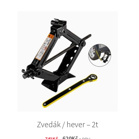
Zvedák / hever – 2t
Original
Current
620
Kč
741
Kč