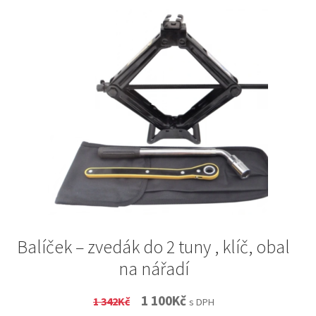
Balíček – zvedák do 2 tuny , klíč, obal
na nářadí
Original
Current
1 100
Kč
1 342
Kč
s DPH