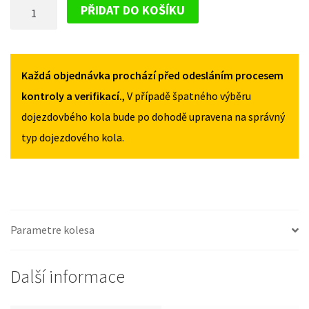
DOJEZDOVÉ
2006-
2006-
PŘIDAT DO KOŠÍKU
2015
2015
KOLO
125/70R16
125/70R16
SKODA
MNOŽSTVÍ
MNOŽSTVÍ
ROOMSTER
2006-
Každá objednávka prochází před odesláním procesem
2015
kontroly a verifikací.
, V případě špatného výběru
125/70R16
dojezdovbého kola bude po dohodě upravena na správný
MNOŽSTVÍ
typ dojezdového kola.
Parametre kolesa
Další informace