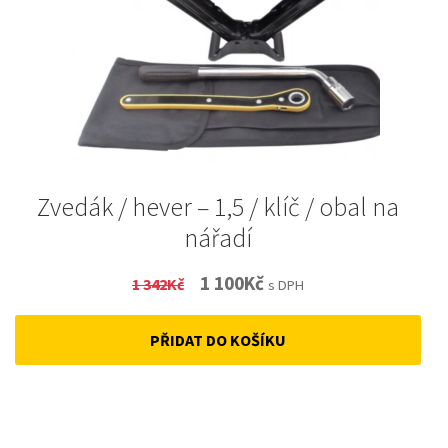
Zvedák / hever – 1,5 / klíč / obal na
nářadí
Original
Current
1 100
Kč
1 342
Kč
s DPH
price
price
PŘIDAT DO KOŠÍKU
was:
is:
1
1
342Kč.
100Kč.