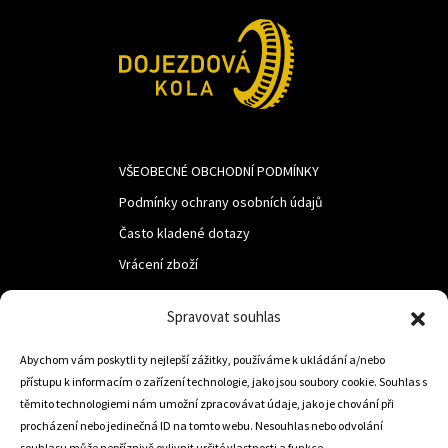
VŠEOBECNÉ OBCHODNÍ PODMÍNKY
Podmínky ochrany osobních údajů
Často kladené dotazy
Vrácení zboží
Spravovat souhlas
LUF s.r.o.
Abychom vám poskytli ty nejlepší zážitky, používáme k ukládání a/nebo
Nám. M.R.Štefanika 518,
přístupu k informacím o zařízení technologie, jako jsou soubory cookie. Souhlas s
Trstená 02801
těmito technologiemi nám umožní zpracovávat údaje, jako je chování při
procházení nebo jedinečná ID na tomto webu. Nesouhlas nebo odvolání
souhlasu může nepříznivě ovlivnit určité vlastnosti a funkce.