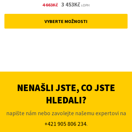
Original
Current
3 453
Kč
4 663
Kč
s DPH
price
price
was:
is:
VYBERTE MOŽNOSTI
4
3
663Kč.
453Kč.
NENAŠLI JSTE, CO JSTE
HLEDALI?
napište nám nebo zavolejte našemu expertovi na
+421 905 806 234
.