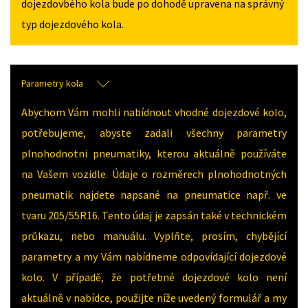
dojezdovbého kola bude po dohodě upravena na správný
typ dojezdového kola.
Parametry kola
Abychom Vám mohli nabídnout vhodné dojezdové kolo,
potřebujeme, abyste zadali všechny parametry
plnohodnotni pneumatiky, kterou aktuálně používáte
na Vašem vozidle. Údaje o rozměrech plnohodnotných
pneumatik najdete napsané na pneumatice např. ve
tvaru 205/55R16. Tento údaj je zapsán také v technickém
průkazu, nebo manuálu. Vyplňte, prosím, chybějící
parametry a my Vám nabídneme odpovídající dojezdové
kolo. V případě, že potřebné dojezdové kolo není
aktuálně v nabídce, použijte níže uvedený formulář a my