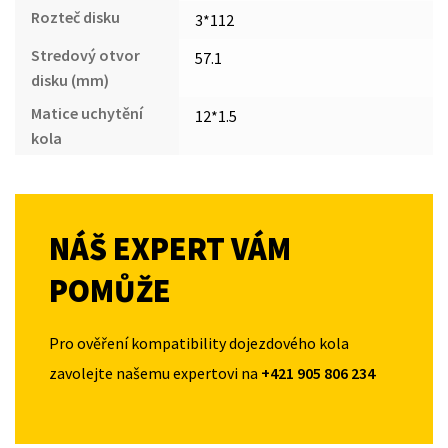
Rozteč disku
3*112
Stredový otvor
57.1
disku (mm)
Matice uchytění
12*1.5
kola
NÁŠ EXPERT VÁM
POMŮŽE
Pro ověření kompatibility dojezdového kola
zavolejte našemu expertovi na
+421 905 806 234