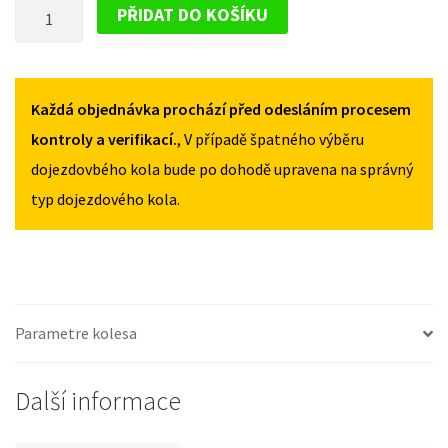
DOJEZDOVÉ
II
II
PŘIDAT DO KOŠÍKU
OD
OD
KOLO
2014
2014
SMART
115/70R15
115/70R15
FORTWO
MNOŽSTVÍ
MNOŽSTVÍ
II
Každá objednávka prochází před odesláním procesem
OD
kontroly a verifikací.
, V případě špatného výběru
2014
dojezdovbého kola bude po dohodě upravena na správný
115/70R15
typ dojezdového kola.
MNOŽSTVÍ
Parametre kolesa
Další informace