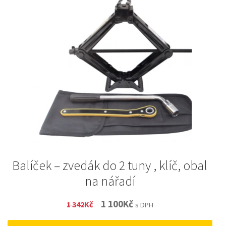
Balíček – zvedák do 2 tuny , klíč, obal
na nářadí
Original
Current
1 100
Kč
1 342
Kč
s DPH
price
price