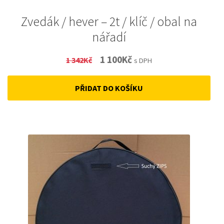
Zvedák / hever – 2t / klíč / obal na
nářadí
Original
Current
1 100
Kč
1 342
Kč
s DPH
price
price
PŘIDAT DO KOŠÍKU
was:
is:
1
1
342Kč.
100Kč.