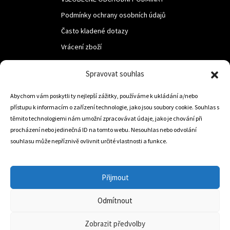
Podmínky ochrany osobních údajů
Často kladené dotazy
Vrácení zboží
Spravovat souhlas
LUF s.r.o.
Nám. M.R.Štefanika 518,
Abychom vám poskytli ty nejlepší zážitky, používáme k ukládání a/nebo
přístupu k informacím o zařízení technologie, jako jsou soubory cookie. Souhlas s
Trstená 02801
těmito technologiemi nám umožní zpracovávat údaje, jako je chování při
procházení nebo jedinečná ID na tomto webu. Nesouhlas nebo odvolání
souhlasu může nepříznivě ovlivnit určité vlastnosti a funkce.
+421 905 806 234
info@dojezdovakola.com
Přijmout
Odmítnout
Slovenský Eshop
0
Zobrazit předvolby