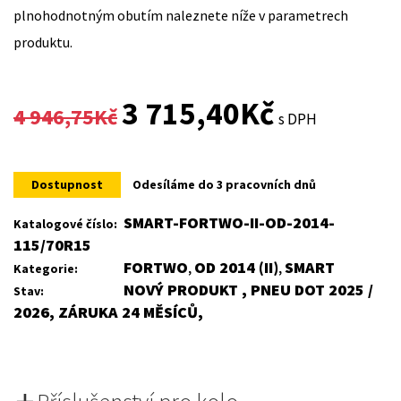
plnohodnotným obutím naleznete níže v parametrech
produktu.
Original
Current
3 715,40
Kč
4 946,75
Kč
s DPH
price
price
was:
is:
Dostupnost
Odesíláme do 3 pracovních dnů
4
3
SMART-FORTWO-II-OD-2014-
Katalogové číslo:
115/70R15
946,75Kč.
715,40Kč.
FORTWO
OD 2014 (II)
SMART
Kategorie:
,
,
NOVÝ PRODUKT , PNEU DOT 2025 /
Stav:
2026, ZÁRUKA 24 MĚSÍCŮ,