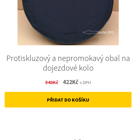
Protiskluzový a nepromokavý obal na
dojezdové kolo
Original
Current
422
Kč
543
Kč
s DPH
price
price
PŘIDAT DO KOŠÍKU
was:
is:
543Kč.
422Kč.