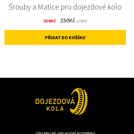
Šrouby a Matice pro dojezdové kolo
Original
Current
250
Kč
310
Kč
s DPH
price
price
PŘIDAT DO KOŠÍKU
was:
is:
310Kč.
250Kč.
VŠEOBECNÉ OBCHODNÍ PODMÍNKY