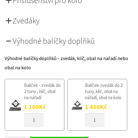
Příslušenství pro kolo
Zvedáky
Výhodné balíčky doplňků
Výhodné balíčky doplňků - zvedák, klíč, obal na nařadí nebo
obal na kolo
Balíček - zvedák do
Balíček-zvedák do 2
2 tuny , klíč, obal
tuny, klíč, obal na
na nářadí
nářadí, obal na kolo
1 100
Kč
1 430
Kč
DOJEZDOVÉ
DOJEZDOVÉ
KOLO
KOLO
SMART
SMART
FORTWO
FORTWO