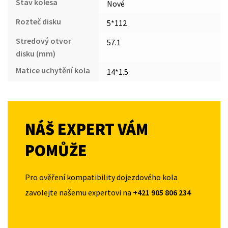
Stav kolesa
Nové
Rozteč disku
5*112
Stredový otvor
57.1
disku (mm)
Matice uchytění kola
14*1.5
NÁŠ EXPERT VÁM
POMŮŽE
Pro ověření kompatibility dojezdového kola
zavolejte našemu expertovi na
+421 905 806 234