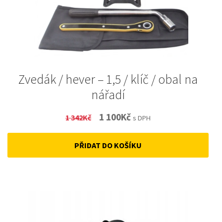
Zvedák / hever – 1,5 / klíč / obal na
nářadí
Original
Current
1 100
Kč
1 342
Kč
s DPH
price
price
PŘIDAT DO KOŠÍKU
was:
is:
1
1
342Kč.
100Kč.