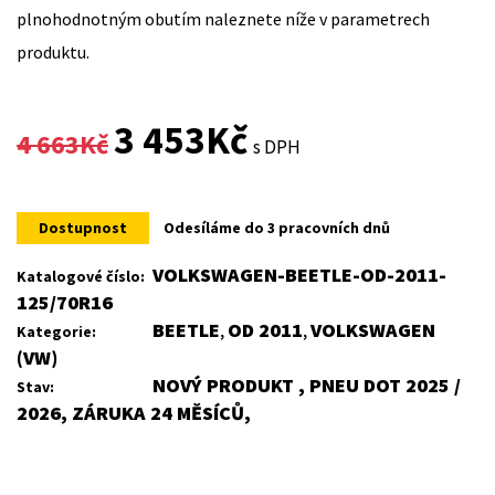
plnohodnotným obutím naleznete níže v parametrech
produktu.
Original
Current
3 453
Kč
4 663
Kč
s DPH
price
price
was:
is:
Dostupnost
Odesíláme do 3 pracovních dnů
4
3
VOLKSWAGEN-BEETLE-OD-2011-
Katalogové číslo:
125/70R16
663Kč.
453Kč.
BEETLE
OD 2011
VOLKSWAGEN
Kategorie:
,
,
(VW)
NOVÝ PRODUKT , PNEU DOT 2025 /
Stav:
2026, ZÁRUKA 24 MĚSÍCŮ,