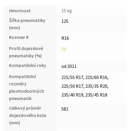
Hmotnost
15 kg
Šířka pneumatiky
125
(mm)
Rozmer R
R16
Profil dojezdové
70
pneumatiky (%)
Kompatibilní roky
od 2011
Kompatibilní
215/55 R17, 215/60 R16,
rozměry
225/50 R17, 235/35 R20,
plnohodnotných
235/40 R19, 235/45 R18
pneumatik
Celkový průměr
581
dojezdového kola
(mm)