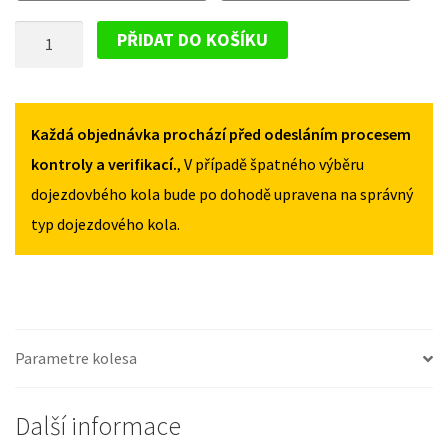
BEETLE
BEETLE
DOJEZDOVÉ
OD
OD
PŘIDAT DO KOŠÍKU
2011
2011
KOLO
125/70R16
125/70R16
VOLKSWAGEN
MNOŽSTVÍ
MNOŽSTVÍ
BEETLE
OD
Každá objednávka prochází před odesláním procesem
2011
kontroly a verifikací.
, V případě špatného výběru
125/70R16
dojezdovbého kola bude po dohodě upravena na správný
MNOŽSTVÍ
typ dojezdového kola.
Parametre kolesa
Další informace