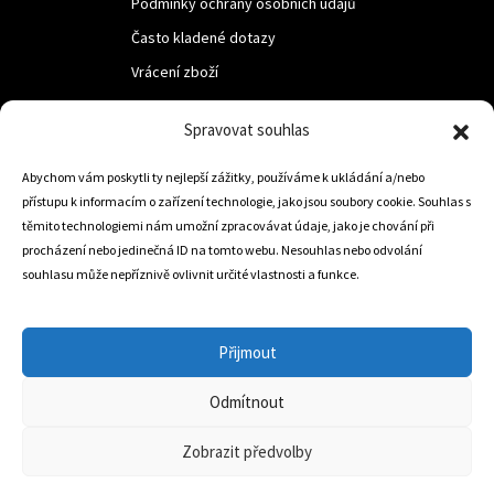
Podmínky ochrany osobních údajů
Často kladené dotazy
Vrácení zboží
Spravovat souhlas
LUF s.r.o.
Nám. M.R.Štefanika 518,
Abychom vám poskytli ty nejlepší zážitky, používáme k ukládání a/nebo
přístupu k informacím o zařízení technologie, jako jsou soubory cookie. Souhlas s
Trstená 02801
těmito technologiemi nám umožní zpracovávat údaje, jako je chování při
procházení nebo jedinečná ID na tomto webu. Nesouhlas nebo odvolání
souhlasu může nepříznivě ovlivnit určité vlastnosti a funkce.
+421 905 806 234
info@dojezdovakola.com
Přijmout
Odmítnout
Slovenský Eshop
0
Zobrazit předvolby